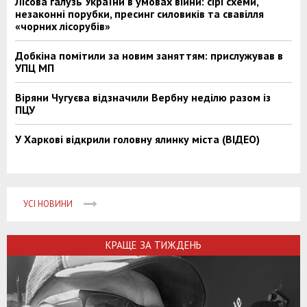
Лісова галузь України в умовах війни: сірі схеми,
незаконні порубки, пресинг силовиків та свавілля
«чорних лісорубів»
Добкіна помітили за новим заняттям: прислужував в
УПЦ МП
Віряни Чугуєва відзначили Вербну неділю разом із
ПЦУ
У Харкові відкрили головну ялинку міста (ВІДЕО)
УСІ НОВИНИ
КРАЩЕ ЗА ТИЖДЕНЬ