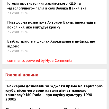
Історія протистояння харківського КДБ та
«ідеологічного» палія в селі Велика Данилівка
24 січня 2026
Платформа розвитку з Антоном Бахур: інвестиція в
покоління, яке відбудує країну
23 січня 2026
Безбар’єрність у школах Харківщини в цифрах: що
відомо
23 січня 2026
comments powered by HyperComments
Головні новини
"Байкерам дозволяли заїжджати прямо на територію
клубу, після чого вони катали дівчат навколо
танцполу": МС Риба – про клубну культуру 1990-
2000х