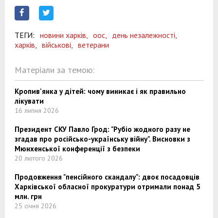
ТЕГИ:
новини харків,
оос,
день незалежності,
харків,
військові,
ветерани
Матеріали за темою:
Кропив'янка у дітей: чому виникає і як правильно
лікувати
16 липня 2026
Президент СКУ Павло Грод: "Рубіо жодного разу не
згадав про російсько-українську війну". Висновки з
Мюнхенської конференції з безпеки
20 лютого 2026
Продовження "пенсійного скандалу": двоє посадовців
Харківської обласної прокуратури отримали понад 5
млн. грн
25 січня 2026