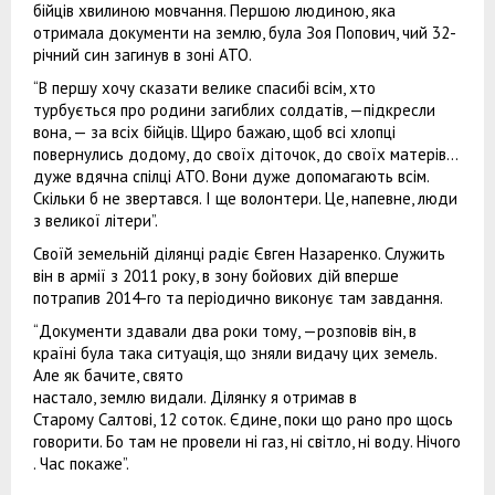
бійців хвилиною мовчання. Першою людиною, яка
отримала документи на землю, була Зоя Попович, чий 32-
річний син загинув в зоні АТО.
“В першу хочу сказати велике спасибі всім, хто
турбується про родини загиблих солдатів, —підкресли
вона, — за всіх бійців. Щиро бажаю, щоб всі хлопці
повернулись додому, до своїх діточок, до своїх матерів...
дуже вдячна спілці АТО. Вони дуже допомагають всім.
Скільки б не звертався. І ще волонтери. Це, напевне, люди
з великої літери”.
Своїй земельній ділянці радіє Євген Назаренко. Служить
він в армії з 2011 року, в зону бойових дій вперше
потрапив 2014-го та періодично виконує там завдання.
“Документи здавали два роки тому, —розповів він, в
країні була така ситуація, що зняли видачу цих земель.
Але як бачите, свято
настало, землю видали. Ділянку я отримав в
Старому Салтові, 12 соток. Єдине, поки що рано про щось
говорити. Бо там не провели ні газ, ні світло, ні воду. Нічого
. Час покаже”.