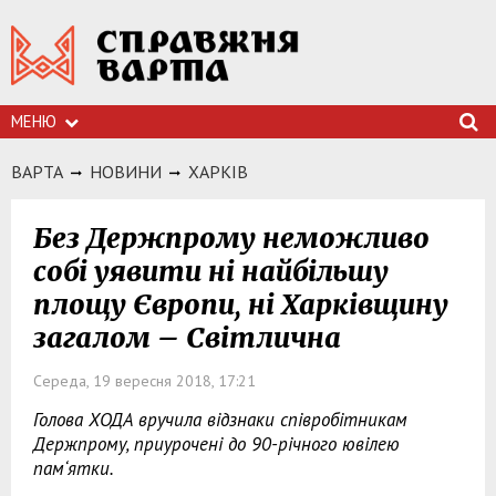
МЕНЮ
ВАРТА
НОВИНИ
ХАРКIВ
Без Держпрому неможливо
собі уявити ні найбільшу
площу Європи, ні Харківщину
загалом – Світлична
Середа, 19 вересня 2018, 17:21
Голова ХОДА вручила відзнаки співробітникам
Держпрому, приурочені до 90-річного ювілею
пам‘ятки.