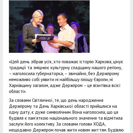
«Цей день зібрав усіх, хто поважає історію Харкова, цінує
традиції та зміцнює культурну спадщину нашого регіону,
– наголосила губернаторка, – звичайно, без Держпрому
неможливо собі уявити ні найбільшу площу Європи, ні
Харківщину загалом, адже Держпром – це візитівка всієї
області».
За словами Світличної, те, що день народження
Держпрому та День Харківської області прийшлися на
одну дату, є дуже символічним. Вона наголосила, що ця
будівля є пам’яткою національного значення та відмітила
заслуги його колективу. За словами голови ХОДА,
нещодавно Держпром почав жити новим життям. Будівлю