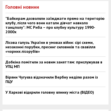
Головні новини
"Байкерам дозволяли заїжджати прямо на територію
клубу, після чого вони катали дівчат навколо
танцполу": МС Риба – про клубну культуру 1990-
2000х
Лісова галузь України в умовах війни: сірі схеми,
незаконні порубки, пресинг силовиків та свавілля
«чорних лісорубів»
Добкіна помітили за новим заняттям: прислужував в
УПЦ МП
Віряни Чугуєва відзначили Вербну неділю разом із
ПЦУ
У Харкові відкрили головну ялинку міста (ВІДЕО)