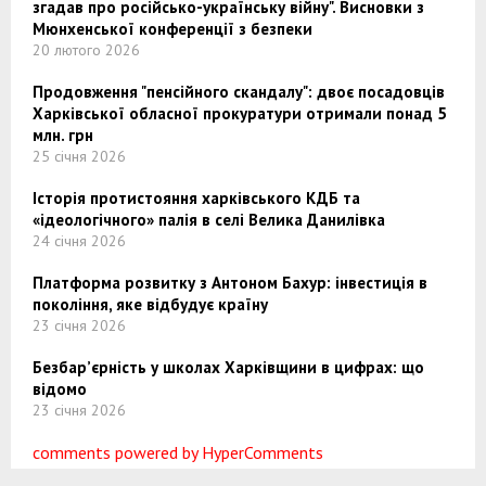
згадав про російсько-українську війну". Висновки з
Мюнхенської конференції з безпеки
20 лютого 2026
Продовження "пенсійного скандалу": двоє посадовців
Харківської обласної прокуратури отримали понад 5
млн. грн
25 січня 2026
Історія протистояння харківського КДБ та
«ідеологічного» палія в селі Велика Данилівка
24 січня 2026
Платформа розвитку з Антоном Бахур: інвестиція в
покоління, яке відбудує країну
23 січня 2026
Безбар’єрність у школах Харківщини в цифрах: що
відомо
23 січня 2026
comments powered by HyperComments