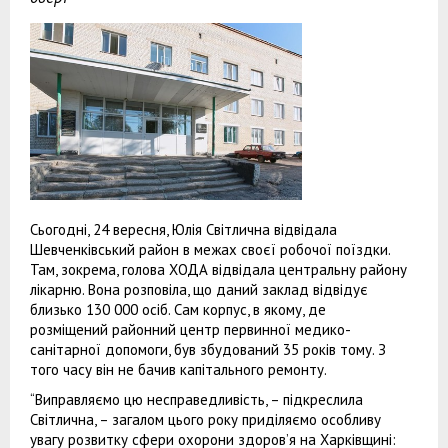
Сьогодні, 24 вересня, Юлія Світлична відвідала
Шевченківський район в межах своєї робочої поїздки.
Там, зокрема, голова ХОДА відвідала центральну району
лікарню. Вона розповіла, що даний заклад відвідує
близько 130 000 осіб. Сам корпус, в якому, де
розміщений районний центр первинної медико-
санітарної допомоги, був збудований 35 років тому. З
того часу він не бачив капітального ремонту.
“Виправляємо цю несправедливість, – підкреслила
Світлична, – загалом цього року приділяємо особливу
увагу розвитку сфери охорони здоров’я на Харківщині: