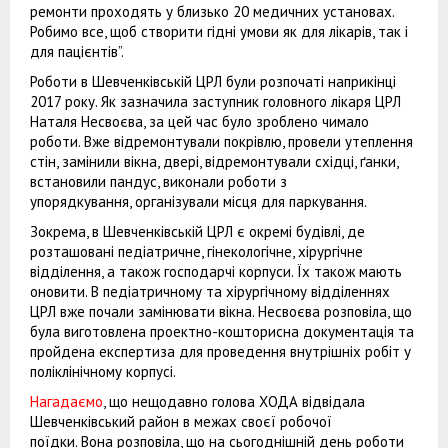
ремонти проходять у близько 20 медичних установах.
Робимо все, щоб створити гідні умови як для лікарів, так і
для пацієнтів”.
Роботи в Шевченківській ЦРЛ були розпочаті наприкінці
2017 року. Як зазначила заступник головного лікаря ЦРЛ
Наталя Несвоєва, за цей час було зроблено чимало
роботи. Вже відремонтували покрівлю, провели утеплення
стін, замінили вікна, двері, відремонтували східці, ґанки,
встановили пандус, виконали роботи з
упорядкування, організували місця для паркування.
Зокрема, в Шевченківській ЦРЛ є окремі будівлі, де
розташовані педіатричне, гінекологічне, хірургічне
відділення, а також господарчі корпуси. Їх також мають
оновити. В педіатричному та хірургічному відділеннях
ЦРЛ вже почали замінювати вікна. Несвоєва розповіла, що
була виготовлена проектно-кошторисна документація та
пройдена експертиза для проведення внутрішніх робіт у
поліклінічному корпусі.
Нагадаємо
, що нещодавно голова ХОДА відвідала
Шевченківський район в межах своєї робочої
поїдки. Вона розповіла, що на сьогоднішній день роботи