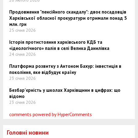
Продовження "пенсійного скандалу": двоє посадовців
Харківської обласної прокуратури отримали понад 5
млн. грн
25 січня 2026
Історія протистояння харківського КДБ та
«ідеологічного» палія в селі Велика Данилівка
24 січня 2026
Платформа розвитку з Антоном Бахур: інвестиція в
покоління, яке відбудує країну
23 січня 2026
Безбар’єрність у школах Харківщини в цифрах: що
відомо
23 січня 2026
comments powered by HyperComments
Головні новини