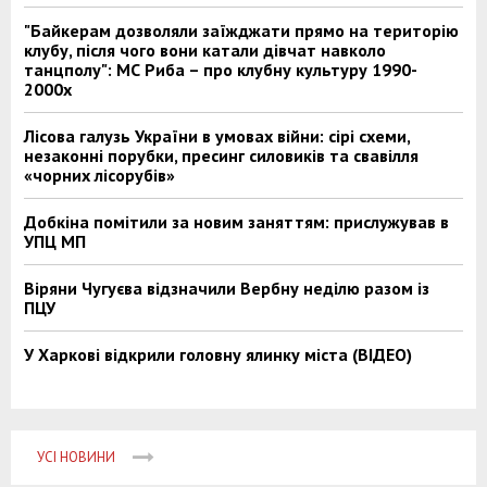
"Байкерам дозволяли заїжджати прямо на територію
клубу, після чого вони катали дівчат навколо
танцполу": МС Риба – про клубну культуру 1990-
2000х
Лісова галузь України в умовах війни: сірі схеми,
незаконні порубки, пресинг силовиків та свавілля
«чорних лісорубів»
Добкіна помітили за новим заняттям: прислужував в
УПЦ МП
Віряни Чугуєва відзначили Вербну неділю разом із
ПЦУ
У Харкові відкрили головну ялинку міста (ВІДЕО)
УСІ НОВИНИ