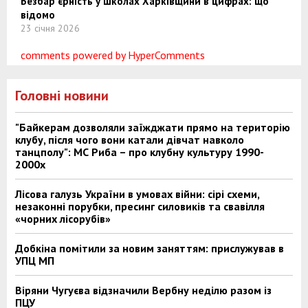
Безбар’єрність у школах Харківщини в цифрах: що
відомо
23 січня 2026
comments powered by HyperComments
Головні новини
"Байкерам дозволяли заїжджати прямо на територію
клубу, після чого вони катали дівчат навколо
танцполу": МС Риба – про клубну культуру 1990-
2000х
Лісова галузь України в умовах війни: сірі схеми,
незаконні порубки, пресинг силовиків та свавілля
«чорних лісорубів»
Добкіна помітили за новим заняттям: прислужував в
УПЦ МП
Віряни Чугуєва відзначили Вербну неділю разом із
ПЦУ