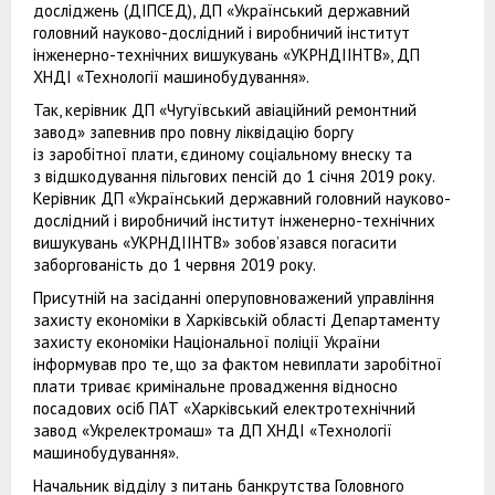
досліджень (ДІПСЕД), ДП «Український державний
головний науково-дослідний і виробничий інститут
інженерно-технічних вишукувань «УКРНДІІНТВ», ДП
ХНДІ «Технології машинобудування».
Так, керівник ДП «Чугуївський авіаційний ремонтний
завод» запевнив про повну ліквідацію боргу
із заробітної плати, єдиному соціальному внеску та
з відшкодування пільгових пенсій до 1 січня 2019 року.
Керівник ДП «Український державний головний науково-
дослідний і виробничий інститут інженерно-технічних
вишукувань «УКРНДІІНТВ» зобов’язався погасити
заборгованість до 1 червня 2019 року.
Присутній на засіданні оперуповноважений управління
захисту економіки в Харківській області Департаменту
захисту економіки Національної поліції України
інформував про те, що за фактом невиплати заробітної
плати триває кримінальне провадження відносно
посадових осіб ПАТ «Харківський електротехнічний
завод «Укрелектромаш» та ДП ХНДІ «Технології
машинобудування».
Начальник відділу з питань банкрутства Головного