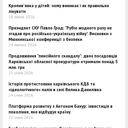
Кропив'янка у дітей: чому виникає і як правильно
лікувати
16 липня 2026
Президент СКУ Павло Грод: "Рубіо жодного разу не
згадав про російсько-українську війну". Висновки з
Мюнхенської конференції з безпеки
20 лютого 2026
Продовження "пенсійного скандалу": двоє посадовців
Харківської обласної прокуратури отримали понад 5
млн. грн
25 січня 2026
Історія протистояння харківського КДБ та
«ідеологічного» палія в селі Велика Данилівка
24 січня 2026
Платформа розвитку з Антоном Бахур: інвестиція в
покоління, яке відбудує країну
23 січня 2026