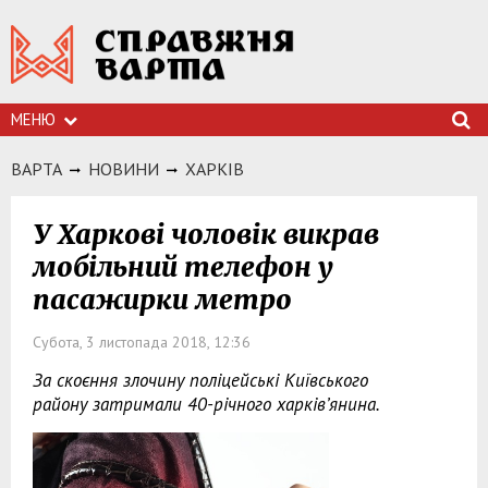
МЕНЮ
ВАРТА
НОВИНИ
ХАРКIВ
У Харкові чоловік викрав
мобільний телефон у
пасажирки метро
Субота, 3 листопада 2018, 12:36
За скоєння злочину поліцейські Київського
району затримали 40-річного харків’янина.