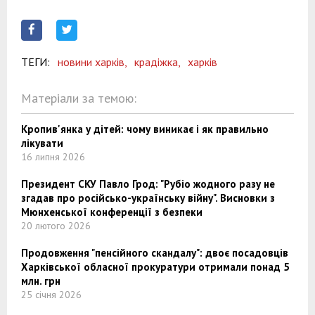
ТЕГИ:
новини харків,
крадіжка,
харків
Матеріали за темою:
Кропив'янка у дітей: чому виникає і як правильно
лікувати
16 липня 2026
Президент СКУ Павло Грод: "Рубіо жодного разу не
згадав про російсько-українську війну". Висновки з
Мюнхенської конференції з безпеки
20 лютого 2026
Продовження "пенсійного скандалу": двоє посадовців
Харківської обласної прокуратури отримали понад 5
млн. грн
25 січня 2026