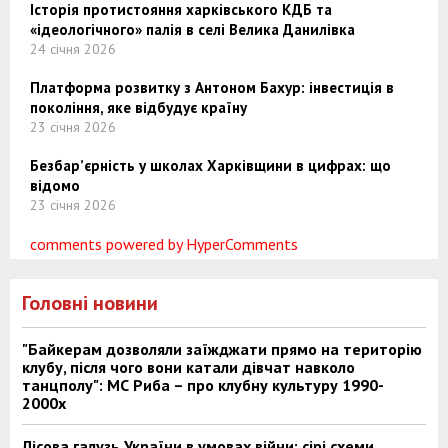
Історія протистояння харківського КДБ та
«ідеологічного» палія в селі Велика Данилівка
24 січня 2026
Платформа розвитку з Антоном Бахур: інвестиція в
покоління, яке відбудує країну
23 січня 2026
Безбар’єрність у школах Харківщини в цифрах: що
відомо
23 січня 2026
comments powered by HyperComments
Головні новини
"Байкерам дозволяли заїжджати прямо на територію
клубу, після чого вони катали дівчат навколо
танцполу": МС Риба – про клубну культуру 1990-
2000х
Лісова галузь України в умовах війни: сірі схеми,