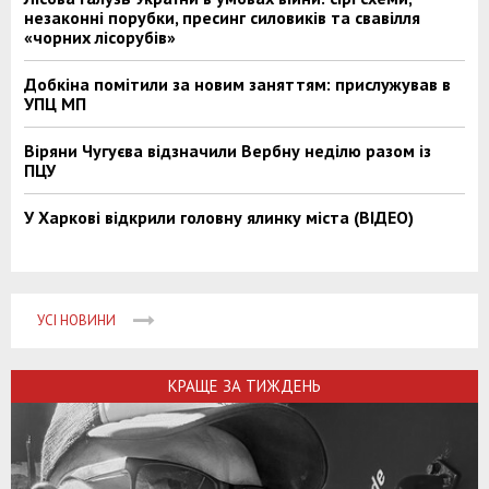
незаконні порубки, пресинг силовиків та свавілля
«чорних лісорубів»
Добкіна помітили за новим заняттям: прислужував в
УПЦ МП
Віряни Чугуєва відзначили Вербну неділю разом із
ПЦУ
У Харкові відкрили головну ялинку міста (ВІДЕО)
УСІ НОВИНИ
КРАЩЕ ЗА ТИЖДЕНЬ