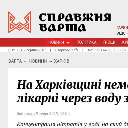
ГАРЯЧ
ВІДСІ
НОВИНИ
ПОЛІТИКА
ГРОШI
КР
о
П'ятниця, 7 серпня 2026
|
У Харкові: 23
С
|
НБУ : USD 44.35 EUR 50.9
ВАРТА
НОВИНИ
ХАРКIВ
На Харківщині нем
лікарні через вод
Вівторок, 29 січня 2019, 18:00
Концентрація нітратів у воді, на який 