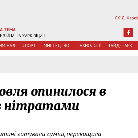
СХІД: Харкі
А ТЕМА:
Ч: ВІЙНА НА ХАРКІВЩИНІ
ИМIНАЛ
СПОРТ
МИСТЕЦТВО
ТЕХНОЛОГIЇ
ГАЙД-ПАРК
овля опинилося в
у з нітратами
дитині готували суміш, перевищила