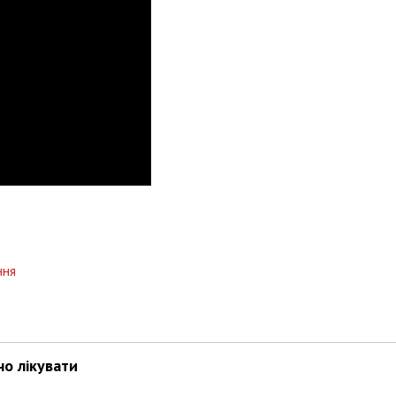
Харковом ширяться добрі вчи
ння
но лікувати