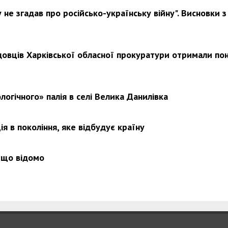
не згадав про російсько-українську війну". Висновки з
довців Харківської обласної прокуратури отримали по
логічного» палія в селі Велика Данилівка
я в покоління, яке відбудує країну
 що відомо