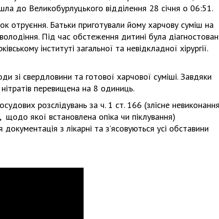
йшла до Великобурлуцького відділення 28 січня о 06:51.
ок отруєння. Батьки приготували йому харчову суміш на
оволодіння. Під час обстеження дитині була діагностован
івському інституті загальної та невідкладної хірургії.
ди зі свердловини та готової харчової суміші. Завдяки
нітратів перевищена на 8 одиниць.
судових розслідувань за ч. 1 ст. 166 (злісне невиконанн
, щодо якої встановлена опіка чи піклування)
 документація з лікарні та з’ясовуються усі обставини