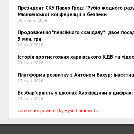
Президент СКУ Павло Грод: "Рубіо жодного разу 
Мюнхенської конференції з безпеки
20 лютого 2026
Продовження "пенсійного скандалу": двоє поса
5 млн. грн
25 січня 2026
Історія протистояння харківського КДБ та «ідео
24 січня 2026
Платформа розвитку з Антоном Бахур: інвестиці
23 січня 2026
Безбар’єрність у школах Харківщини в цифрах:
23 січня 2026
comments powered by HyperComments