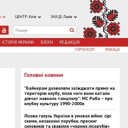
в
ЦЕНТР: Київ
ЗАХІД: Львів
ІСТОРІЯ УКРАЇНИ
БЛОГИ
РЕДАКЦІЯ
ГОРОСКОП
ЛОКАЦІЇ
Головні новини
"Байкерам дозволяли заїжджати прямо на
територію клубу, після чого вони катали
дівчат навколо танцполу": МС Риба – про
клубну культуру 1990-2000х
Лісова галузь України в умовах війни: сірі
схеми, незаконні порубки, пресинг
силовиків та свавілля «чорних лісорубів»