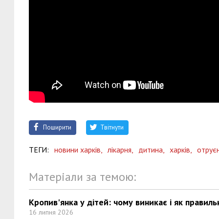
Поширити
Твітнути
ТЕГИ:
новини харків,
лікарня,
дитина,
харків,
отрує
Матеріали за темою:
Кропив'янка у дітей: чому виникає і як правиль
16 липня 2026