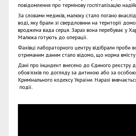
повідомлення про термінову госпіталізацію наді
За словами медиків, малюку стало погано внаслід
воді, яку брали зі свердловини на території дом
вроджена вада серця. Зараз вона перебуває у Харк
Малюка готують до операції.
Фахівці лабораторного центру відібрали проби во
отриманим даним стало відомо, що норма вмісту 
Дані про інцидент внесено до Єдиного реєстру до
обов’язків по догляду за дитиною або за особою
Кримінального кодексу України. Наразі вивчається
події.