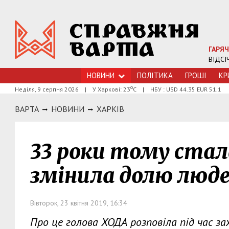
ГАРЯЧ
ВІДСІ
НОВИНИ
ПОЛІТИКА
ГРОШI
КР
о
Неділя, 9 серпня 2026
|
У Харкові: 23
С
|
НБУ : USD 44.35 EUR 51.1
ВАРТА
НОВИНИ
ХАРКIВ
33 роки тому стал
змінила долю люд
Вівторок, 23 квітня 2019, 16:34
Про це голова ХОДА розповіла під час зах