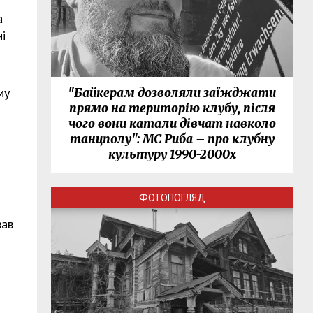
а
ні
му
"Байкерам дозволяли заїжджати
прямо на територію клубу, після
чого вони катали дівчат навколо
танцполу": МС Риба – про клубну
культуру 1990-2000х
ФОТОПОГЛЯД
вав