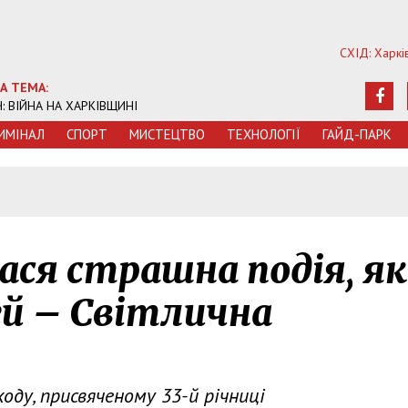
СХІД: Харкі
А ТЕМА:
Ч: ВІЙНА НА ХАРКІВЩИНІ
ИМIНАЛ
СПОРТ
МИСТЕЦТВО
ТЕХНОЛОГIЇ
ГАЙД-ПАРК
ася страшна подія, як
ей – Світлична
оду, присвяченому 33-й річниці