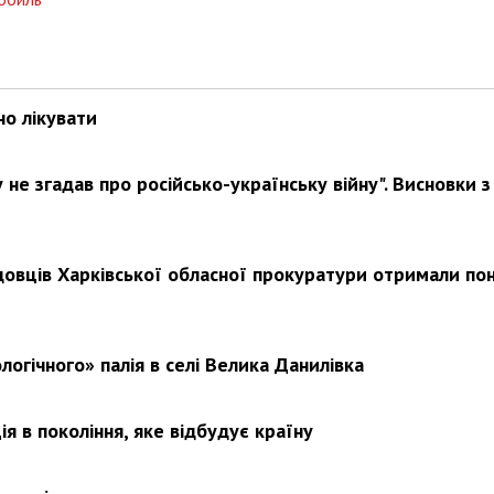
Харковом ширяться добрі вчи
но лікувати
не згадав про російсько-українську війну". Висновки з
довців Харківської обласної прокуратури отримали по
логічного» палія в селі Велика Данилівка
я в покоління, яке відбудує країну