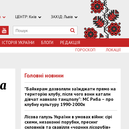
в
ЦЕНТР: Київ
ЗАХІД: Львів
ІСТОРІЯ УКРАЇНИ
БЛОГИ
РЕДАКЦІЯ
ГОРОСКОП
ЛОКАЦІЇ
Головні новини
а
"Байкерам дозволяли заїжджати прямо на
територію клубу, після чого вони катали
дівчат навколо танцполу": МС Риба – про
клубну культуру 1990-2000х
Лісова галузь України в умовах війни: сірі
схеми, незаконні порубки, пресинг
силовиків та свавілля «чорних лісорубів»