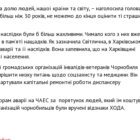
а долю людей, нашої країни та світу, – наголосила голов
 більш ніж 30 років, не можемо до кінця оцінити ті страш
ці наслідки були б більш жахливими. Чимало кого з них вже
в пам‘яті нащадків. Як зазначила Світлична, в Харківсько
варії та її наслідків. Вона запевнила, що на Харківщині
ї населення.
ї громадських організацій інвалідів-ветеранів Чорнобиля
рішити низку питань щодо соцзахисту та медицини. Він
тартували капітальні ремонтні роботи диспансеру
торам аварії на ЧАЕС за порятунок людей, який їм кошту
ганізацій чорнобильців були вручені відзнаки ХОДА.
обиль