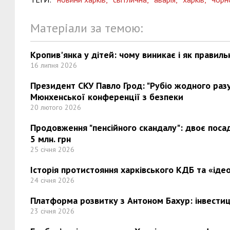
Матеріали за темою:
Кропив'янка у дітей: чому виникає і як правиль
16 липня 2026
Президент СКУ Павло Грод: "Рубіо жодного разу 
Мюнхенської конференції з безпеки
20 лютого 2026
Продовження "пенсійного скандалу": двоє поса
5 млн. грн
25 січня 2026
Історія протистояння харківського КДБ та «ідео
24 січня 2026
Платформа розвитку з Антоном Бахур: інвестиці
23 січня 2026