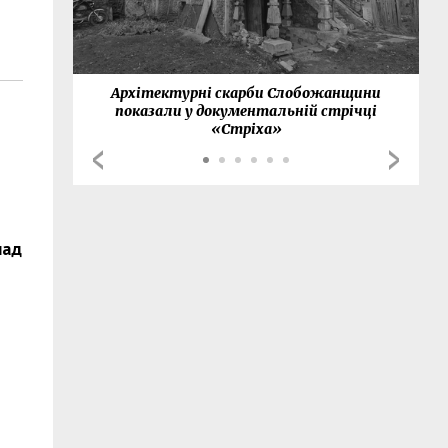
нки
Архітектурні скарби Слобожанщини
показали у документальній стрічці
«Стріха»
над