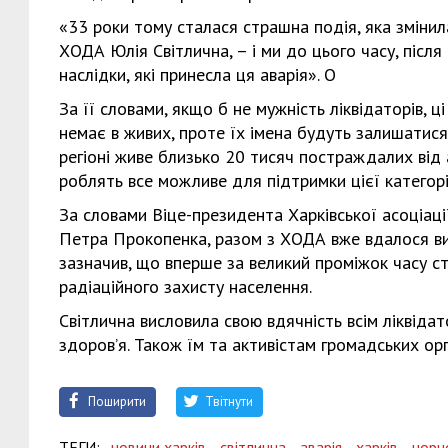
«33 роки тому сталася страшна подія, яка змінил
ХОДА Юлія Світлична, – і ми до цього часу, після
наслідки, які принесла ця аварія». О
За її словами, якщо б не мужність ліквідаторів, 
немає в живих, проте їх імена будуть залишатися 
регіоні живе близько 20 тисяч постраждалих від а
роблять все можливе для підтримки цієї категорі
За словами Віце-президента Харківської асоціаці
Петра Прокопенка, разом з ХОДА вже вдалося ви
зазначив, що вперше за великий проміжок часу с
радіаційного захисту населення.
Світлична висловила свою вдячність всім ліквіда
здоров’я. Також їм та активістам громадських ор
Поширити
Твітнути
ТЕГИ:
новини харків,
світлична,
аварія,
харків,
чорн