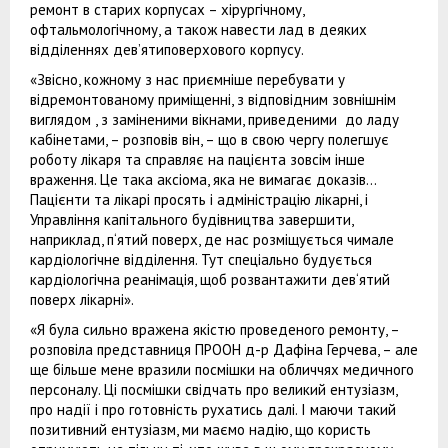
ремонт в старих корпусах – хірургічному,
офтальмологічному, а також навести лад в деяких
відділеннях дев’ятиповерхового корпусу.
«Звісно, кожному з нас приємніше перебувати у
відремонтованому приміщенні, з відповідним зовнішнім
виглядом , з заміненими вікнами, приведеними до ладу
кабінетами, – розповів він, – що в свою чергу полегшує
роботу лікаря та справляє на пацієнта зовсім інше
враження. Це така аксіома, яка не вимагає доказів…
Пацієнти та лікарі просять і адміністрацію лікарні, і
Управління капітального будівництва завершити,
наприклад, п‘ятий поверх, де нас розміщується чимале
кардіологічне відділення. Тут спеціально будується
кардіологічна реанімація, щоб розвантажити дев‘ятий
поверх лікарні».
«Я була сильно вражена якістю проведеного ремонту, –
розповіла представниця ПРООН д-р Дафіна Герчева, – але
ще більше мене вразили посмішки на обличчях медичного
персоналу. Ці посмішки свідчать про великий ентузіазм,
про надії і про готовність рухатись далі. І маючи такий
позитивний ентузіазм, ми маємо надію, що користь