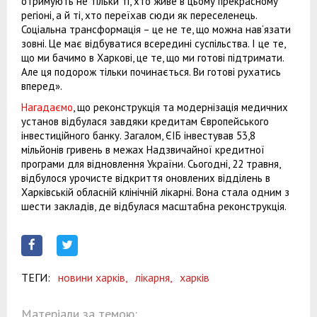
отримують не тільки ті, хто живе в цьому прекрасному
регіоні, а й ті, хто переїхав сюди як переселенець.
Соціальна трансформація – це не те, що можна нав‘язати
зовні. Це має відбуватися всередині суспільства. І це те,
що ми бачимо в Харкові, це те, що ми готові підтримати.
Але ця подорож тільки починається. Ви готові рухатись
вперед».
Нагадаємо
, що реконструкція та модернізація медичних
установ відбулася завдяки кредитам Європейського
інвестиційного банку. Загалом, ЄІБ інвестував 53,8
мільйонів гривень в межах Надзвичайної кредитної
програми для відновлення України. Сьогодні, 22 травня,
відбулося урочисте відкриття оновлених відділень в
Харківській обласній клінічній лікарні. Вона стала одним з
шести закладів, де відбулася масштабна реконструкція.
ТЕГИ:
новини харків,
лікарня,
харків
Матеріали за темою: