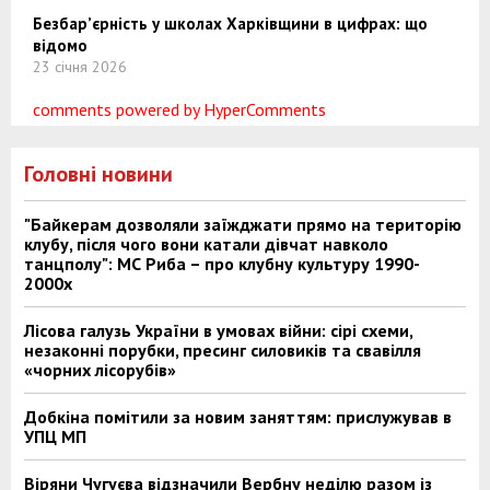
Безбар’єрність у школах Харківщини в цифрах: що
відомо
23 січня 2026
comments powered by HyperComments
Головні новини
"Байкерам дозволяли заїжджати прямо на територію
клубу, після чого вони катали дівчат навколо
танцполу": МС Риба – про клубну культуру 1990-
2000х
Лісова галузь України в умовах війни: сірі схеми,
незаконні порубки, пресинг силовиків та свавілля
«чорних лісорубів»
Добкіна помітили за новим заняттям: прислужував в
УПЦ МП
Віряни Чугуєва відзначили Вербну неділю разом із