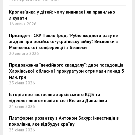
Кропив'янка у дітей: чому виникає і як правильно
лікувати
16 липня 2026
Президент СКУ Павло Грод: "Рубіо жодного разу не
згадав про російсько-українську війну". Висновки з
Мюнхенської конференції з безпеки
20 лютого 2026
Продовження "пенсійного скандалу": двоє посадовців
Харківської обласної прокуратури отримали понад 5
млн. грн
25 січня 2026
Історія протистояння харківського КДБ та
«ідеологічного» палія в селі Велика Данилівка
24 січня 2026
Платформа розвитку з Антоном Бахур: інвестиція в
покоління, яке відбудує країну
23 січня 2026