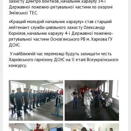
захисту Дмитро Войтіков, начальник караулу 34-ї
Державної пожежно-рятувальної частини по охороні
Зміївської ТЕС.
«Кращий молодий начальник караулу» став старший
лейтенант служби цивільного захисту Олександр
Корнілов, начальник караулу 4-ї Державної пожежно-
рятувальної частини Основ’янського РВ м. Харкова ГУ
ДСНС.
У найближчій час переможці будуть захищати честь
Харківського гарнізону ДСНС на ІІ етапі Всеукраїнського
конкурсу.