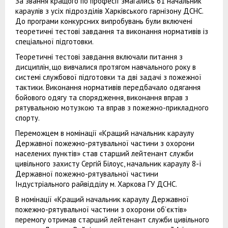
За звання кращого по професії змагались 61 начальник
караулів з усіх підрозділів Харківського гарнізону ДСНС.
До програми конкурсних випробувань були включені
теоретичні тестові завдання та виконання нормативів із
спеціальної підготовки.
Теоретичні тестові завдання включали питання з
дисциплін, що вивчалися протягом навчального року в
системі службової підготовки та дві задачі з пожежної
тактики. Виконання нормативів передбачало одягання
бойового одягу та спорядження, виконання вправ з
рятувальною мотузкою та вправ з пожежно-прикладного
спорту.
Переможцем в номінації «Кращий начальник караулу
Державної пожежно-рятувальної частини з охорони
населених пунктів» став старший лейтенант служби
цивільного захисту Сергій Білоус, начальник караулу 8-ї
Державної пожежно-рятувальної частини
Індустріального райвідділу м. Харкова ГУ ДСНС.
В номінації «Кращий начальник караулу Державної
пожежно-рятувальної частини з охорони об’єктів»
перемогу отримав старший лейтенант служби цивільного