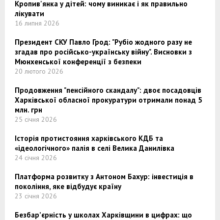
Кропив'янка у дітей: чому виникає і як правильно
лікувати
16 липня 2026
Президент СКУ Павло Грод: "Рубіо жодного разу не
згадав про російсько-українську війну". Висновки з
Мюнхенської конференції з безпеки
20 лютого 2026
Продовження "пенсійного скандалу": двоє посадовців
Харківської обласної прокуратури отримали понад 5
млн. грн
25 січня 2026
Історія протистояння харківського КДБ та
«ідеологічного» палія в селі Велика Данилівка
24 січня 2026
Платформа розвитку з Антоном Бахур: інвестиція в
покоління, яке відбудує країну
23 січня 2026
Безбар’єрність у школах Харківщини в цифрах: що