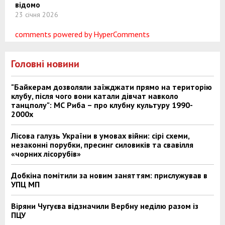
відомо
23 січня 2026
comments powered by HyperComments
Головні новини
"Байкерам дозволяли заїжджати прямо на територію
клубу, після чого вони катали дівчат навколо
танцполу": МС Риба – про клубну культуру 1990-
2000х
Лісова галузь України в умовах війни: сірі схеми,
незаконні порубки, пресинг силовиків та свавілля
«чорних лісорубів»
Добкіна помітили за новим заняттям: прислужував в
УПЦ МП
Віряни Чугуєва відзначили Вербну неділю разом із
ПЦУ