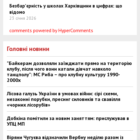
Безбар’єрність у школах Харківщини в цифрах: що
відомо
23 січня 2026
comments powered by HyperComments
Головні новини
"Байкерам дозволяли заїжджати прямо на територію
клубу, після чого вони катали дівчат навколо
танцполу": МС Риба – про клубну культуру 1990-
2000х
Лісова галузь України в умовах війни: сірі схеми,
незаконні порубки, пресинг силовиків та свавілля
«чорних лісорубів»
Добкіна помітили за новим заняттям: прислужував в
УПЦ МП
Віряни Чугуєва відзначили Вербну неділю разом із