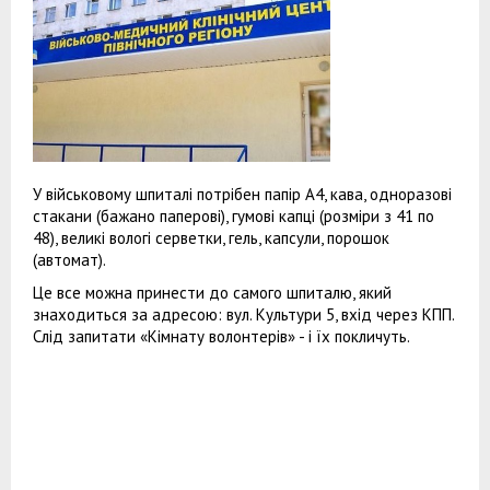
У військовому шпиталі потрібен папір А4, кава, одноразові
стакани (бажано паперові), гумові капці (розміри з 41 по
48), великі вологі серветки, гель, капсули, порошок
(автомат).
Це все можна принести до самого шпиталю, який
знаходиться за адресою: вул. Культури 5, вхід через КПП.
Слід запитати «Кімнату волонтерів» - і їх покличуть.