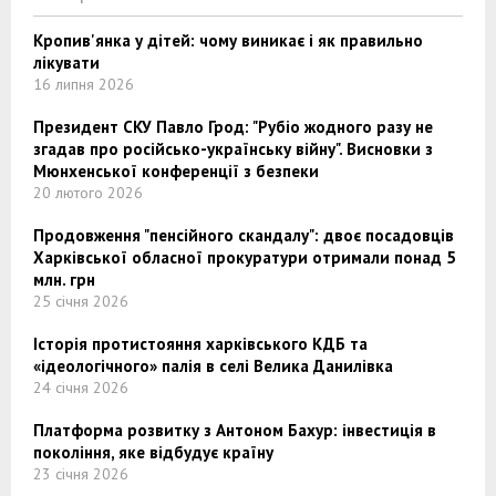
Кропив'янка у дітей: чому виникає і як правильно
лікувати
16 липня 2026
Президент СКУ Павло Грод: "Рубіо жодного разу не
згадав про російсько-українську війну". Висновки з
Мюнхенської конференції з безпеки
20 лютого 2026
Продовження "пенсійного скандалу": двоє посадовців
Харківської обласної прокуратури отримали понад 5
млн. грн
25 січня 2026
Історія протистояння харківського КДБ та
«ідеологічного» палія в селі Велика Данилівка
24 січня 2026
Платформа розвитку з Антоном Бахур: інвестиція в
покоління, яке відбудує країну
23 січня 2026