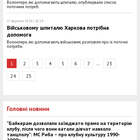
Волонтери, які допомагають шпиталю, опублікували список
поточних потреб.
17 вересня 2019 | 10:29
Військовому шпиталю Харкова потрібна
допомога
Волонтери, які допомагають військовим, розповіли про їх поточні
потреби.
…
1
2
3
4
5
6
7
23
24
25
Головні новини
"Байкерам дозволяли заїжджати прямо на територію
клубу, після чого вони катали дівчат навколо
танцполу": МС Риба – про клубну культуру 1990-