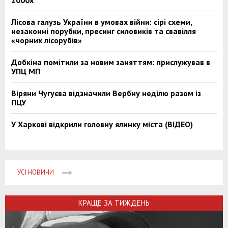
2000х
Лісова галузь України в умовах війни: сірі схеми,
незаконні порубки, пресинг силовиків та свавілля
«чорних лісорубів»
Добкіна помітили за новим заняттям: прислужував в
УПЦ МП
Віряни Чугуєва відзначили Вербну неділю разом із
ПЦУ
У Харкові відкрили головну ялинку міста (ВІДЕО)
УСІ НОВИНИ
КРАЩЕ ЗА ТИЖДЕНЬ