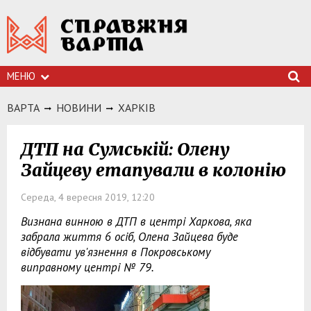
МЕНЮ
ВАРТА
НОВИНИ
ХАРКIВ
ДТП на Сумській: Олену
Зайцеву етапували в колонію
Середа, 4 вересня 2019, 12:20
Визнана винною в ДТП в центрі Харкова, яка
забрала життя 6 осіб, Олена Зайцева буде
відбувати ув'язнення в Покровському
виправному центрі № 79.