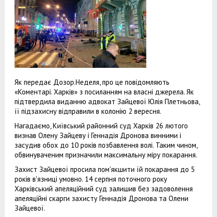
Як передає Дозор.Неделя, про це повідомляють
«Коментарі. Харків» з посиланням на власні джерела. Як
підтвердила виданню адвокат Зайцевої Юлія Плетньова,
її підзахисну відправили в колонію 2 вересня.
Нагадаємо, Київський районний суд Харків 26 лютого
визнав Олену Зайцеву і Геннадія Дронова винними і
засудив обох до 10 років позбавлення волі. Таким чином,
обвинуваченим призначили максимальну міру покарання.
Захист Зайцевої просила пом'якшити їй покарання до 5
років в'язниці умовно. 14 серпня поточного року
Харківський апеляційний суд залишив без задоволення
апеляційні скарги захисту Геннадія Дронова та Олени
Зайцевої.