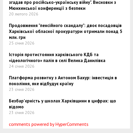
згадав про російсько-українську війну". Висновки з
Мюнхенської конференції з безпеки
20 лютого 2026
Продовження "пенсійного скандалу": двоє посадовців
Харківської обласної прокуратури отримали понад 5
млн. грн
25 січня 2026
Історія протистояння харківського КДБ та
«ідеологічного» палія в селі Велика Данилівка
24 січня 2026
Платформа розвитку з Антоном Бахур: інвестиція в
покоління, яке відбудує країну
23 січня 2026
Безбар’єрність у школах Харківщини в цифрах: що
відомо
23 січня 2026
comments powered by HyperComments