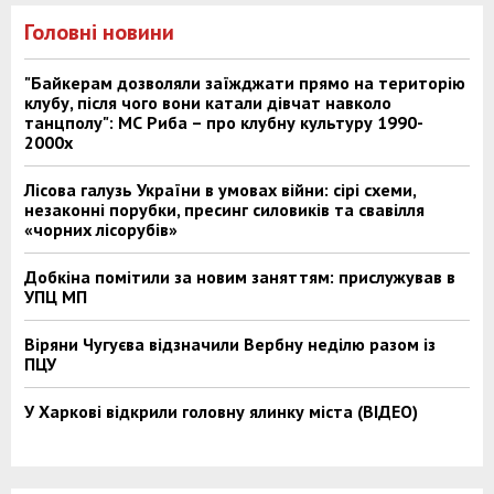
Головні новини
"Байкерам дозволяли заїжджати прямо на територію
клубу, після чого вони катали дівчат навколо
танцполу": МС Риба – про клубну культуру 1990-
2000х
Лісова галузь України в умовах війни: сірі схеми,
незаконні порубки, пресинг силовиків та свавілля
«чорних лісорубів»
Добкіна помітили за новим заняттям: прислужував в
УПЦ МП
Віряни Чугуєва відзначили Вербну неділю разом із
ПЦУ
У Харкові відкрили головну ялинку міста (ВІДЕО)