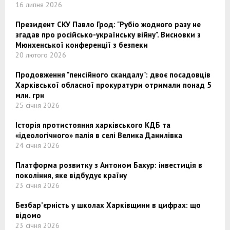
16 липня 2026
Президент СКУ Павло Грод: "Рубіо жодного разу не
згадав про російсько-українську війну". Висновки з
Мюнхенської конференції з безпеки
20 лютого 2026
Продовження "пенсійного скандалу": двоє посадовців
Харківської обласної прокуратури отримали понад 5
млн. грн
25 січня 2026
Історія протистояння харківського КДБ та
«ідеологічного» палія в селі Велика Данилівка
24 січня 2026
Платформа розвитку з Антоном Бахур: інвестиція в
покоління, яке відбудує країну
23 січня 2026
Безбар’єрність у школах Харківщини в цифрах: що
відомо
23 січня 2026