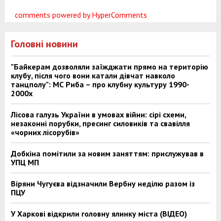
comments powered by HyperComments
Головні новини
"Байкерам дозволяли заїжджати прямо на територію
клубу, після чого вони катали дівчат навколо
танцполу": МС Риба – про клубну культуру 1990-
2000х
Лісова галузь України в умовах війни: сірі схеми,
незаконні порубки, пресинг силовиків та свавілля
«чорних лісорубів»
Добкіна помітили за новим заняттям: прислужував в
УПЦ МП
Віряни Чугуєва відзначили Вербну неділю разом із
ПЦУ
У Харкові відкрили головну ялинку міста (ВІДЕО)