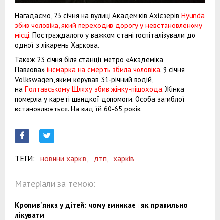
Нагадаємо, 23 січня на вулиці Академіків Ахієзерів
Hyunda
збив чоловіка, який переходив дорогу у невстановленому
місці
. Постраждалого у важком стані госпіталізували до
одної з лікарень Харкова.
Також 23 січня біля станції метро «Академіка
Павлова»
іномарка на смерть збила чоловіка
. 9 січня
Volkswagen, яким керував 31-річний водій,
на
Полтавському Шляху збив жінку-пішохода
. Жінка
померла у кареті швидкої допомоги. Особа загиблої
встановлюється. На вид їй 60-65 років.
ТЕГИ:
новини харків,
дтп,
харків
Матеріали за темою:
Кропив'янка у дітей: чому виникає і як правильно
лікувати