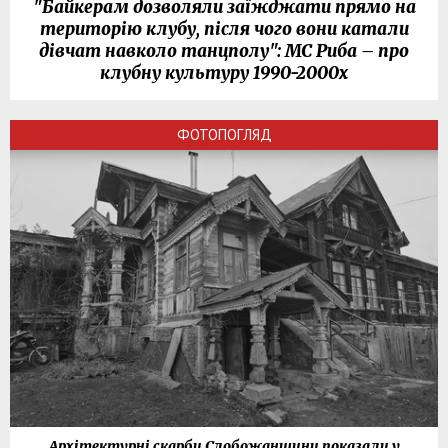
"Байкерам дозволяли заїжджати прямо на
територію клубу, після чого вони катали
дівчат навколо танцполу": МС Риба – про
клубну культуру 1990-2000х
ФОТОПОГЛЯД
Архітектурні скарби Слобожанщини показали у