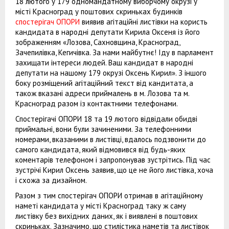
18 лютого у 179 одномандатному виборчому окрузі у
місті Красноград у поштових скриньках будинків
спостерігач ОПОРИ
виявив агітаційні листівки на користь
кандидата в народні депутати Кирила Оксеня із його
зображенням «Лозова, Сахновщина, Красноград,
Зачепилівка, Кегичівка. За нами майбутнє! Іду в парламент
захищати інтереси людей. Ваш кандидат в народні
депутати на нашому 179 окрузі Оксень Кирил». З іншого
боку розміщений агітаційний текст від кандитата, а
також вказані адреси приймалень в м. Лозова та м.
Красноград разом із контактними телефонами.
Спостерігачі ОПОРИ 18 та 19 лютого відвідали обидві
приймальні, вони були зачиненими. За телефонними
номерами, вказаними в листівці, вдалось подзвонити до
самого кандидата, який відмовився від будь-яких
коментарів телефоном і запропонував зустрітись. Під час
зустрічі Кирил Оксень заявив, що це не його листівка, хоча
і схожа за дизайном.
Разом з тим спостерігач ОПОРИ отримав в агітаційному
наметі кандидата у місті Красноград таку ж саму
листівку без вихідних даних, як і виявлені в поштових
скриньках. Зазначимо, що стилістика наметів та листівок