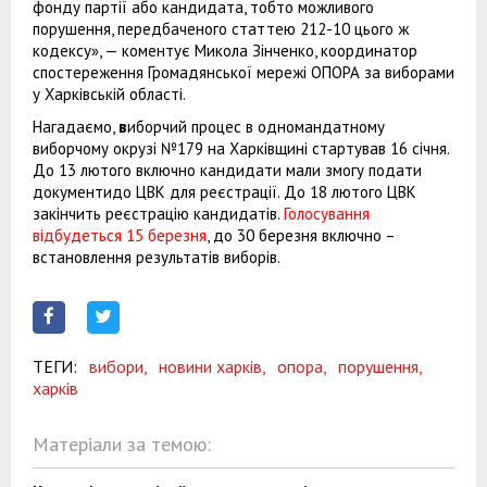
фонду партії або кандидата, тобто можливого
порушення, передбаченого статтею 212-10 цього ж
кодексу», — коментує Микола Зінченко, координатор
спостереження Громадянської мережі ОПОРА за виборами
у Харківській області.
Нагадаємо,
в
иборчий процес в одномандатному
виборчому окрузі №179 на Харківщині стартував 16 січня.
До 13 лютого включно кандидати мали змогу подати
документидо ЦВК для реєстрації. До 18 лютого ЦВК
закінчить реєстрацію кандидатів.
Голосування
відбудеться 15 березня
, до 30 березня включно –
встановлення результатів виборів.
ТЕГИ:
вибори,
новини харків,
опора,
порушення,
харків
Матеріали за темою: