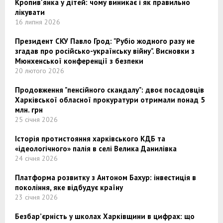
Кропив'янка у дітей: чому виникає і як правильно
лікувати
16 липня 2026
Президент СКУ Павло Грод: "Рубіо жодного разу не
згадав про російсько-українську війну". Висновки з
Мюнхенської конференції з безпеки
20 лютого 2026
Продовження "пенсійного скандалу": двоє посадовців
Харківської обласної прокуратури отримали понад 5
млн. грн
25 січня 2026
Історія протистояння харківського КДБ та
«ідеологічного» палія в селі Велика Данилівка
24 січня 2026
Платформа розвитку з Антоном Бахур: інвестиція в
покоління, яке відбудує країну
23 січня 2026
Безбар’єрність у школах Харківщини в цифрах: що