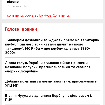
відомо
23 січня 2026
comments powered by HyperComments
Головні новини
"Байкерам дозволяли заїжджати прямо на територію
клубу, після чого вони катали дівчат навколо
танцполу": МС Риба – про клубну культуру 1990-
2000х
Лісова галузь України в умовах війни: сірі схеми,
незаконні порубки, пресинг силовиків та свавілля
«чорних лісорубів»
Добкіна помітили за новим заняттям: прислужував в
УПЦ МП
Віряни Чугуєва відзначили Вербну неділю разом із
ПЦУ