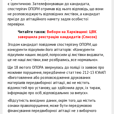
є ідентичною. Зателефонувавши до кандидата,
спостерігач ОПОРИ отримав від нього відповідь, що вони
не розповсюджують відповідних листівок, а кандидат
приїде до агітаційного намету задля особистої
перевірки.
Читайте також:
Вибори на Харківщині: ЦВК
завершила реєстрацію кандидатів (Список)
Згодом кандидат повідомив спостерігачу ОПОРИ, що
конкуренти підкупили його агітаторів: «Конкуренти
підкупили наших людей, попросили ці листівки видавати,
це не наші листівки, вже розібрались, все нормально».
Ще 18 лютого ОПОРА звернулась до поліції із заявою про
можливе порушення, передбачене статтею 212-13 КУпАП
«Виготовлення або розповсюдження друкованих
матеріалів передвиборної агітації, які не містять
відомостей про установу, що здійснила друк, їх тираж,
інформацію про осіб, відповідальних за випуск».
«Відсутність вихідних даних, окрім того, що містить
ознаки правопорушення, може бути передумовою
фінансування передвиборної агітації не з виборчого