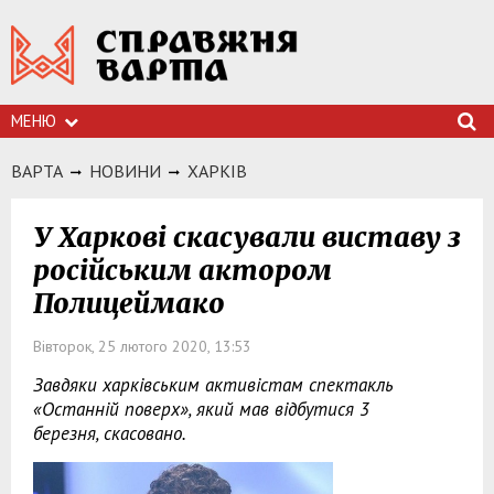
МЕНЮ
ВАРТА
НОВИНИ
ХАРКIВ
У Харкові скасували виставу з
російським актором
Полицеймако
Вівторок, 25 лютого 2020, 13:53
Завдяки харківським активістам спектакль
«Останній поверх», який мав відбутися 3
березня, скасовано.