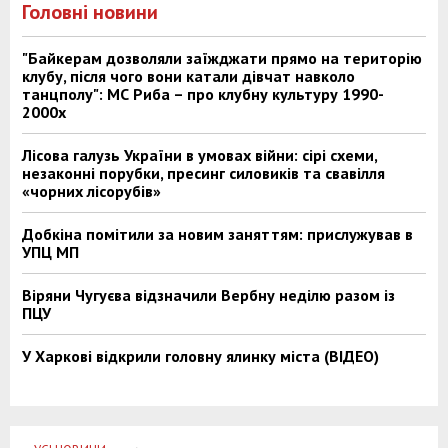
Головні новини
"Байкерам дозволяли заїжджати прямо на територію
клубу, після чого вони катали дівчат навколо
танцполу": МС Риба – про клубну культуру 1990-
2000х
Лісова галузь України в умовах війни: сірі схеми,
незаконні порубки, пресинг силовиків та свавілля
«чорних лісорубів»
Добкіна помітили за новим заняттям: прислужував в
УПЦ МП
Віряни Чугуєва відзначили Вербну неділю разом із
ПЦУ
У Харкові відкрили головну ялинку міста (ВІДЕО)