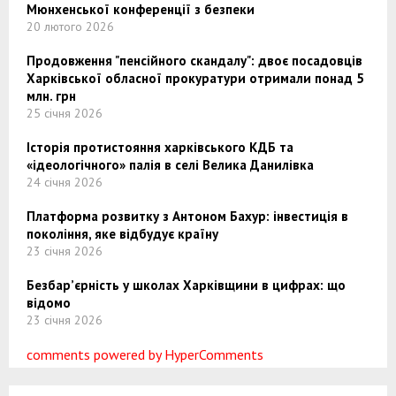
Мюнхенської конференції з безпеки
20 лютого 2026
Продовження "пенсійного скандалу": двоє посадовців
Харківської обласної прокуратури отримали понад 5
млн. грн
25 січня 2026
Історія протистояння харківського КДБ та
«ідеологічного» палія в селі Велика Данилівка
24 січня 2026
Платформа розвитку з Антоном Бахур: інвестиція в
покоління, яке відбудує країну
23 січня 2026
Безбар’єрність у школах Харківщини в цифрах: що
відомо
23 січня 2026
comments powered by HyperComments