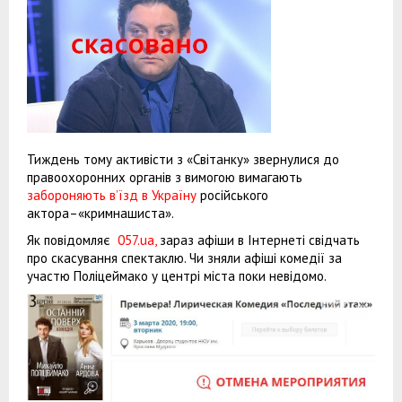
Тиждень тому активісти з «Світанку» звернулися до
правоохоронних органів з вимогою вимагають
забороняють в’їзд в Україну
російського
актора–«кримнашиста».
Як повідомляє
057.ua,
зараз афіши в Інтернеті свідчать
про скасування спектаклю. Чи зняли афіші комедії за
участю Поліцеймако у центрі міста поки невідомо.