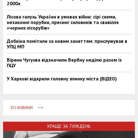
2000х
Лісова галузь України в умовах війни: сірі схеми,
незаконні порубки, пресинг силовиків та свавілля
«чорних лісорубів»
Добкіна помітили за новим заняттям: прислужував в
УПЦ МП
Віряни Чугуєва відзначили Вербну неділю разом із
ПЦУ
У Харкові відкрили головну ялинку міста (ВІДЕО)
УСІ НОВИНИ
КРАЩЕ ЗА ТИЖДЕНЬ