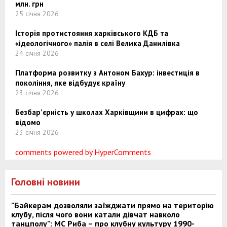
млн. грн
25 січня 2026
Історія протистояння харківського КДБ та
«ідеологічного» палія в селі Велика Данилівка
24 січня 2026
Платформа розвитку з Антоном Бахур: інвестиція в
покоління, яке відбудує країну
23 січня 2026
Безбар’єрність у школах Харківщини в цифрах: що
відомо
23 січня 2026
comments powered by HyperComments
Головні новини
"Байкерам дозволяли заїжджати прямо на територію
клубу, після чого вони катали дівчат навколо
танцполу": МС Риба – про клубну культуру 1990-