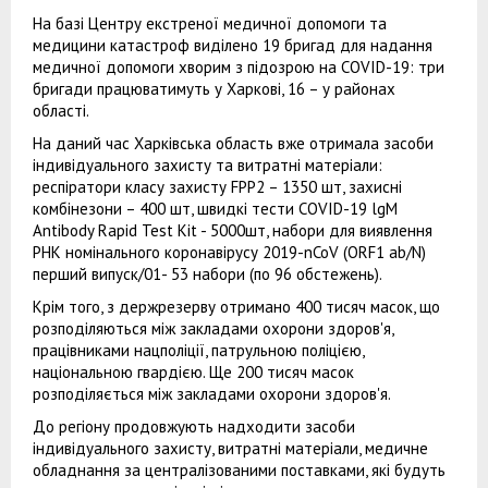
На базі Центру екстреної медичної допомоги та
медицини катастроф виділено 19 бригад для надання
медичної допомоги хворим з підозрою на COVID-19: три
бригади працюватимуть у Харкові, 16 – у районах
області.
На даний час Харківська область вже отримала засоби
індивідуального захисту та витратні матеріали:
респіратори класу захисту FPP2 – 1350 шт, захисні
комбінезони – 400 шт, швидкі тести COVID-19 lgM
Antibody Rapid Test Kit - 5000шт, набори для виявлення
РНК номінального коронавірусу 2019-nCoV (ORF1 ab/N)
перший випуск/01- 53 набори (по 96 обстежень).
Крім того, з держрезерву отримано 400 тисяч масок, що
розподіляються між закладами охорони здоров'я,
працівниками нацполіції, патрульною поліцією,
національною гвардією. Ще 200 тисяч масок
розподіляється між закладами охорони здоров'я.
До регіону продовжують надходити засоби
індивідуального захисту, витратні матеріали, медичне
обладнання за централізованими поставками, які будуть