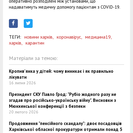
оперативно розподілені між установами, що
надаватимуть медичну допомогу пацієнтам з COVID-19.
ТЕГИ:
новини харків,
коронавірус,
медицина19,
харків,
карантин
Матеріали за темою:
Кропив'янка у дітей: чому виникає і як правильно
лікувати
16 липня 2026
Президент СКУ Павло Грод: "Рубіо жодного разу не
згадав про російсько-українську війну". Висновки з
Мюнхенської конференції з безпеки
20 лютого 2026
Продовження "пенсійного скандалу": двоє посадовців
Харківської обласної прокуратури отримали понад 5