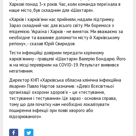
Харкові понад 3-х років. Час, коли команда переїхала в
наше місто, був складним для «Шахтаря».
«Харків і харків'яни нас прийняли, надали підтримку.
Зараз складний час для всього світу. Ми боремося з
епідемією. Україна і Харків - не виняток. Ми вважаємо за
необхідне та важливе допомогти місту й Харківському
регіону», - сказав Юрій Свиридов.
Тести інфекційці довірили передати корінному
харків'янину - гравцеві «Шахтаря» Валерію Бондарю. Його
ж на місці перевірили на COVID-19. Результат виявився
негативним.
Директор КНП «Харківська обласна клінічна інфекційна
лікарня» Павло Нартов зазначив: «Девіз Всесвітньої
організації охорони здоров'я – це «тестування,
тестування і тестування». Це зараз - основна справа,
тому що для початку нам необхідно локалізувати
поширення інфекції при появі хворого або
підозрюваного».