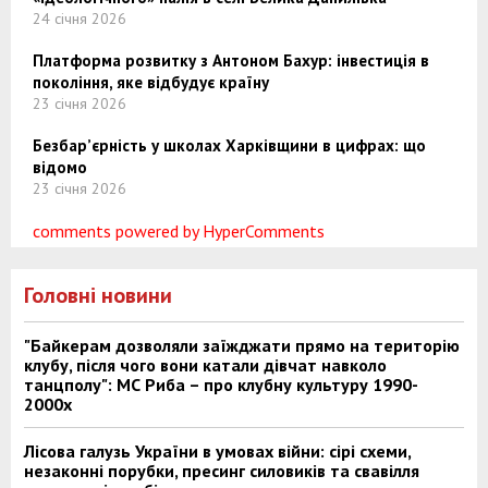
24 січня 2026
Платформа розвитку з Антоном Бахур: інвестиція в
покоління, яке відбудує країну
23 січня 2026
Безбар’єрність у школах Харківщини в цифрах: що
відомо
23 січня 2026
comments powered by HyperComments
Головні новини
"Байкерам дозволяли заїжджати прямо на територію
клубу, після чого вони катали дівчат навколо
танцполу": МС Риба – про клубну культуру 1990-
2000х
Лісова галузь України в умовах війни: сірі схеми,
незаконні порубки, пресинг силовиків та свавілля