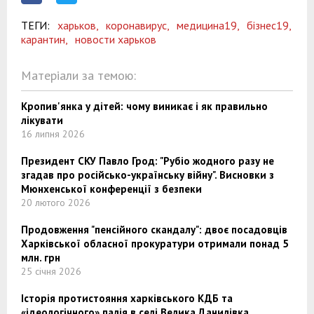
ТЕГИ:
харьков,
коронавирус,
медицина19,
бізнес19,
карантин,
новости харьков
Матеріали за темою:
Кропив'янка у дітей: чому виникає і як правильно
лікувати
16 липня 2026
Президент СКУ Павло Грод: "Рубіо жодного разу не
згадав про російсько-українську війну". Висновки з
Мюнхенської конференції з безпеки
20 лютого 2026
Продовження "пенсійного скандалу": двоє посадовців
Харківської обласної прокуратури отримали понад 5
млн. грн
25 січня 2026
Історія протистояння харківського КДБ та
«ідеологічного» палія в селі Велика Данилівка