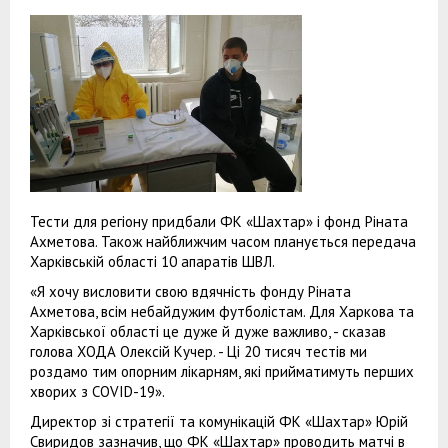
Тести для регіону придбали ФК «Шахтар» і фонд Ріната
Ахметова. Також найближчим часом планується передача
Харківській області 10 апаратів ШВЛ.
«Я хочу висловити свою вдячність фонду Ріната
Ахметова, всім небайдужим футболістам. Для Харкова та
Харківської області це дуже й дуже важливо, - сказав
голова ХОДА Олексій Кучер. - Ці 20 тисяч тестів ми
роздамо тим опорним лікарням, які прийматимуть перших
хворих з COVID-19».
Директор зі стратегії та комунікацій ФК «Шахтар» Юрій
Свиридов зазначив, що ФК «Шахтар» проводить матчі в