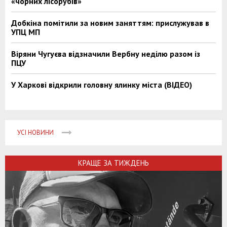
«чорних лісорубів»
Добкіна помітили за новим заняттям: прислужував в
УПЦ МП
Віряни Чугуєва відзначили Вербну неділю разом із
ПЦУ
У Харкові відкрили головну ялинку міста (ВІДЕО)
УСІ НОВИНИ
КРАЩЕ ЗА ТИЖДЕНЬ