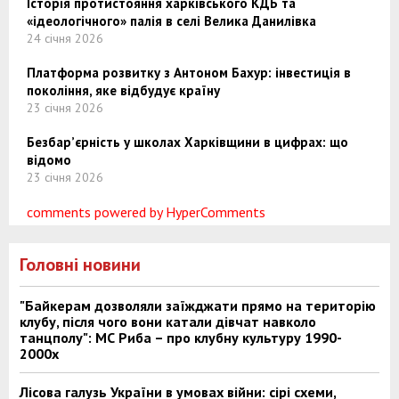
Історія протистояння харківського КДБ та
«ідеологічного» палія в селі Велика Данилівка
24 січня 2026
Платформа розвитку з Антоном Бахур: інвестиція в
покоління, яке відбудує країну
23 січня 2026
Безбар’єрність у школах Харківщини в цифрах: що
відомо
23 січня 2026
comments powered by HyperComments
Головні новини
"Байкерам дозволяли заїжджати прямо на територію
клубу, після чого вони катали дівчат навколо
танцполу": МС Риба – про клубну культуру 1990-
2000х
Лісова галузь України в умовах війни: сірі схеми,