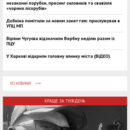
незаконні порубки, пресинг силовиків та свавілля
«чорних лісорубів»
Добкіна помітили за новим заняттям: прислужував в
УПЦ МП
Віряни Чугуєва відзначили Вербну неділю разом із
ПЦУ
У Харкові відкрили головну ялинку міста (ВІДЕО)
УСІ НОВИНИ
КРАЩЕ ЗА ТИЖДЕНЬ