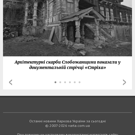
Архітектурні скарби Слобожанщини показали у
документальній стрічці «Стріха»
Останні новини Харкова України за сьогодні
© 2007-2026 varta.com.ua
При повному чи частковому використанні матеріалів сайту