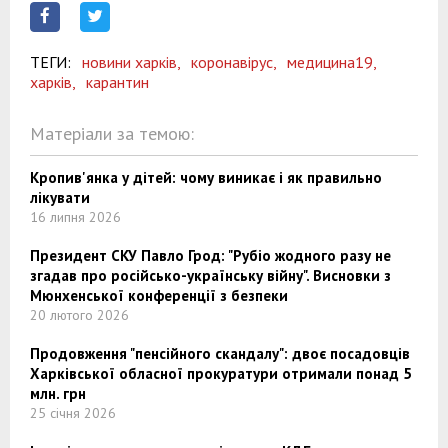
ТЕГИ:
новини харків,
коронавірус,
медицина19,
харків,
карантин
Матеріали за темою:
Кропив'янка у дітей: чому виникає і як правильно
лікувати
16 липня 2026
Президент СКУ Павло Грод: "Рубіо жодного разу не
згадав про російсько-українську війну". Висновки з
Мюнхенської конференції з безпеки
20 лютого 2026
Продовження "пенсійного скандалу": двоє посадовців
Харківської обласної прокуратури отримали понад 5
млн. грн
25 січня 2026