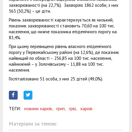
захворюваності (на 22,7%). Захворіло 1862 особи, з них
563 (30,2%) – це діти.
Рівень захворюваності характеризується як низький,
показник захворюваності становить 70,60 на 100 тис.
населення, що нижче показника епідемічного порогу на
83,4%.
При цьому перевищено рівень власного епідемічного
порогу у Первомайському районі (на 12,6%), де показник
найвищий по області – 256,85 на 100 тис. населення,
найнижчий – у Золочівському – 11,88 на 100 тис.
населення.
Госпіталізовано 51 особа, з них 25 дітей (49,0%).
ТЕГИ:
новини харків,
грип,
грві,
харків
Матеріали за темою: