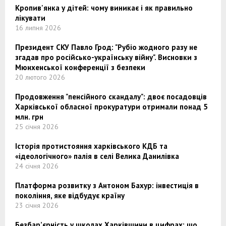
Кропив'янка у дітей: чому виникає і як правильно
лікувати
16 липня 2026
Президент СКУ Павло Грод: "Рубіо жодного разу не
згадав про російсько-українську війну". Висновки з
Мюнхенської конференції з безпеки
20 лютого 2026
Продовження "пенсійного скандалу": двоє посадовців
Харківської обласної прокуратури отримали понад 5
млн. грн
25 січня 2026
Історія протистояння харківського КДБ та
«ідеологічного» палія в селі Велика Данилівка
24 січня 2026
Платформа розвитку з Антоном Бахур: інвестиція в
покоління, яке відбудує країну
23 січня 2026
Безбар’єрність у школах Харківщини в цифрах: що