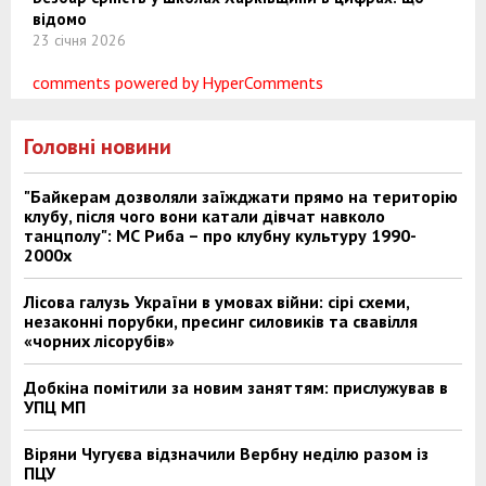
відомо
23 січня 2026
comments powered by HyperComments
Головні новини
"Байкерам дозволяли заїжджати прямо на територію
клубу, після чого вони катали дівчат навколо
танцполу": МС Риба – про клубну культуру 1990-
2000х
Лісова галузь України в умовах війни: сірі схеми,
незаконні порубки, пресинг силовиків та свавілля
«чорних лісорубів»
Добкіна помітили за новим заняттям: прислужував в
УПЦ МП
Віряни Чугуєва відзначили Вербну неділю разом із
ПЦУ