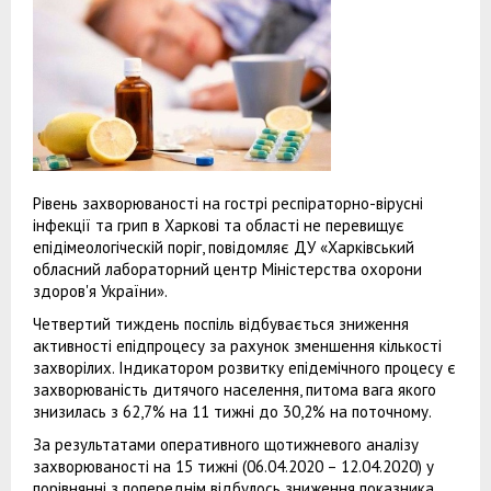
Рівень захворюваності на гострі респіраторно-вірусні
інфекції та грип в Харкові та області не перевищує
епідімеологіческій поріг, повідомляє ДУ «Харківський
обласний лабораторний центр Міністерства охорони
здоров'я України».
Четвертий тиждень поспіль відбувається зниження
активності епідпроцесу за рахунок зменшення кількості
захворілих. Індикатором розвитку епідемічного процесу є
захворюваність дитячого населення, питома вага якого
знизилась з 62,7% на 11 тижні до 30,2% на поточному.
За результатами оперативного щотижневого аналізу
захворюваності на 15 тижні (06.04.2020 – 12.04.2020) у
порівнянні з попереднім відбулось зниження показника