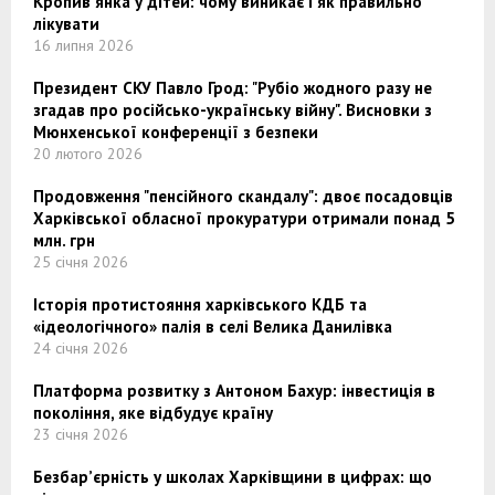
Кропив'янка у дітей: чому виникає і як правильно
лікувати
16 липня 2026
Президент СКУ Павло Грод: "Рубіо жодного разу не
згадав про російсько-українську війну". Висновки з
Мюнхенської конференції з безпеки
20 лютого 2026
Продовження "пенсійного скандалу": двоє посадовців
Харківської обласної прокуратури отримали понад 5
млн. грн
25 січня 2026
Історія протистояння харківського КДБ та
«ідеологічного» палія в селі Велика Данилівка
24 січня 2026
Платформа розвитку з Антоном Бахур: інвестиція в
покоління, яке відбудує країну
23 січня 2026
Безбар’єрність у школах Харківщини в цифрах: що