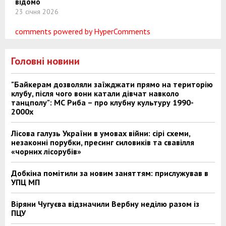
відомо
23 січня 2026
comments powered by HyperComments
Головні новини
"Байкерам дозволяли заїжджати прямо на територію
клубу, після чого вони катали дівчат навколо
танцполу": МС Риба – про клубну культуру 1990-
2000х
Лісова галузь України в умовах війни: сірі схеми,
незаконні порубки, пресинг силовиків та свавілля
«чорних лісорубів»
Добкіна помітили за новим заняттям: прислужував в
УПЦ МП
Віряни Чугуєва відзначили Вербну неділю разом із
ПЦУ