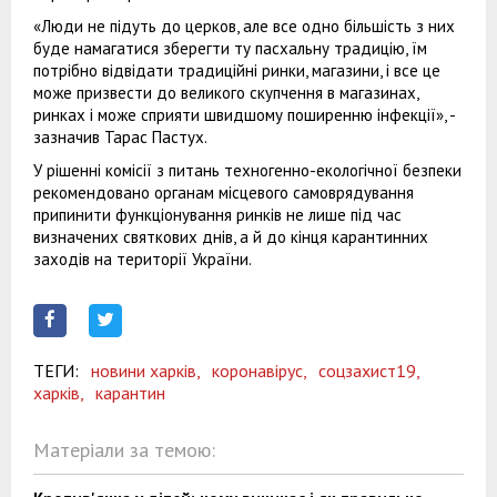
«Люди не підуть до церков, але все одно більшість з них
буде намагатися зберегти ту пасхальну традицію, їм
потрібно відвідати традиційні ринки, магазини, і все це
може призвести до великого скупчення в магазинах,
ринках і може сприяти швидшому поширенню інфекції», -
зазначив Тарас Пастух.
У рішенні комісії з питань техногенно-екологічної безпеки
рекомендовано органам місцевого самоврядування
припинити функціонування ринків не лише під час
визначених святкових днів, а й до кінця карантинних
заходів на території України.
ТЕГИ:
новини харків,
коронавірус,
соцзахист19,
харків,
карантин
Матеріали за темою: