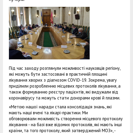
Під час заходу розглянули можливості науковців регіону,
які можуть бути застосовані в практичній площині
лікування хворих з діагнозом COVID-19. Зокрема, увагу
приділили розробленню місцевих протоколів лікування, а
також формуванню реєстру пацієнтів, які видужали від
коронавірусу та можуть стати донорами крові й плазми.
«Метою нашої наради стала консолідація знань, які
мають наші вчені та лікарі-практики. Ми
обговорювали можливість створення місцевого протоколу
лікування - на базі вже відомих протоколів, які мають інші
країни, та того протоколу, який затверджений МОЗ», -