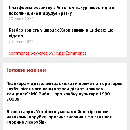
Платформа розвитку з Антоном Бахур: інвестиція в
покоління, яке відбудує країну
23 січня 2026
Безбар’єрність у школах Харківщини в цифрах: що
відомо
23 січня 2026
comments powered by HyperComments
Головні новини
"Байкерам дозволяли заїжджати прямо на територію
клубу, після чого вони катали дівчат навколо
танцполу": МС Риба – про клубну культуру 1990-
2000х
Лісова галузь України в умовах війни: сірі схеми,
незаконні порубки, пресинг силовиків та свавілля
«чорних лісорубів»