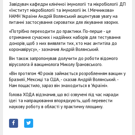
Завідувач кафедри клінічної імунології та мікробіології ДП
«Інститут мікробіології та імунології ім. І.Мечникова»
НАМН України Андрій Волянський акцентував увагу на
питанні застосування сироватки для лікування хворих.
«Потрібно переходити до практики. По-перше - це
отримання сучасних і надійних наборів для тестування
донорів, щоб з них виявляти тих, хто має антитіла до
коронавірусу», - зазначив Андрій Волянський.
Він також запропонував долучити до роботи відомого
вірусолога й вакцинолога Миколу Грановського.
«Він протягом 40 років займається розробленням вакцин у
Бразилії, Мексиці та США, - сказав Андрій Волянський. -
Нам пощастило, зараз він знаходиться в Україні».
Голова ХОДА відзначив, що всі озвучені під час наради
ідеї та напрацювання впорядкують, щоб перевести
наукову роботу в області у практичну площину.