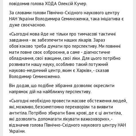
повідомив голова ХОДА Олексій Кучер.
За словами голови Північно-Східного наукового центру
НАН України Володимира Семиноженка, така ініціатива є
дуже своєчасною.
«Сьогодні мова йде не тільки про тимчасові тактичні
завдання - як забезпечити наших лікарів. Зараз
обов’язково треба думати про перспективу. Ми повинні
мати повне своє озброєння, а саме - діагностичне
обладнання, свої вакцини, свої ліки. Для цього потрібно
розвивати нашу науку, особливо такий потужний
науково-медичний центр, яким є Харків», - сказав
Володимир Семиноженко.
Він додав, що подібне зібрання дозволяє окреслити
напрямок дій на найближчу перспективу.
«Сьогодні необхідно провести масове обстеження людей,
які, можливо, безсимптомно перехворіли та виявити
антитіла. Потрібно збирати банк крові, де є ці антитіла,
які дозволять допомагати лікувати важкохворих», -
відзначив голова Північно-Східного наукового центру НАН
України.