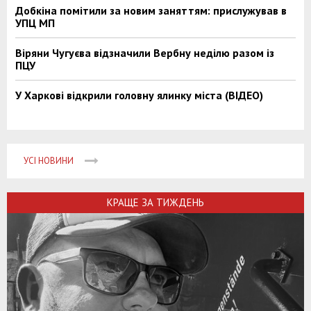
Добкіна помітили за новим заняттям: прислужував в
УПЦ МП
Віряни Чугуєва відзначили Вербну неділю разом із
ПЦУ
У Харкові відкрили головну ялинку міста (ВІДЕО)
УСІ НОВИНИ
КРАЩЕ ЗА ТИЖДЕНЬ