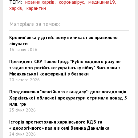
ТЕГИ:
новини харків,
коронавірус,
медицина19,
харків,
карантин
Матеріали за темою:
Кропив'янка у дітей: чому виникає і як правильно
лікувати
16 липня 2026
Президент СКУ Павло Грод: "Рубіо жодного разу не
згадав про російсько-українську війну". Висновки з
Мюнхенської конференції з безпеки
20 лютого 2026
Продовження "пенсійного скандалу": двоє посадовців
Харківської обласної прокуратури отримали понад 5
млн. грн
25 січня 2026
Історія протистояння харківського КДБ та
«ідеологічного» палія в селі Велика Данилівка
24 січня 2026