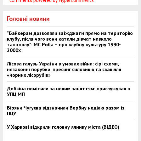
Головні новини
"Байкерам дозволяли заїжджати прямо на територію
клубу, після чого вони катали дівчат навколо
танцполу": МС Риба – про клубну культуру 1990-
2000х
Лісова галузь України в умовах війни: сірі схеми,
незаконні порубки, пресинг силовиків та свавілля
«чорних лісорубів»
Добкіна помітили за новим заняттям: прислужував в
УПЦ МП
Віряни Чугуєва відзначили Вербну неділю разом із
ПЦУ
У Харкові відкрили головну ялинку міста (ВІДЕО)