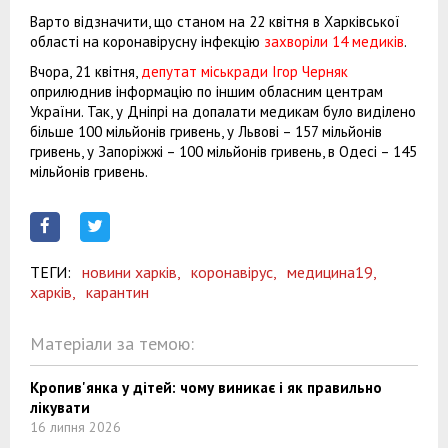
Варто відзначити, що станом на 22 квітня в Харківської
області на коронавірусну інфекцію
захворіли 14 медиків
.
Вчора, 21 квітня,
депутат міськради Ігор Черняк
оприлюднив інформацію по іншим обласним центрам
України. Так, у Дніпрі на допалати медикам було виділено
більше 100 мільйонів гривень, у Львові – 157 мільйонів
гривень, у Запоріжжі – 100 мільйонів гривень, в Одесі – 145
мільйонів гривень.
ТЕГИ:
новини харків,
коронавірус,
медицина19,
харків,
карантин
Матеріали за темою:
Кропив'янка у дітей: чому виникає і як правильно
лікувати
16 липня 2026