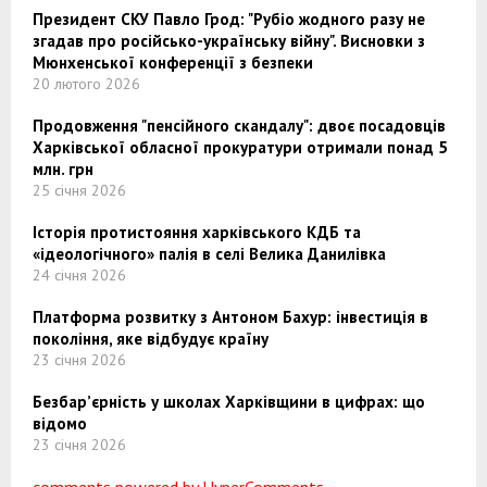
Президент СКУ Павло Грод: "Рубіо жодного разу не
згадав про російсько-українську війну". Висновки з
Мюнхенської конференції з безпеки
20 лютого 2026
Продовження "пенсійного скандалу": двоє посадовців
Харківської обласної прокуратури отримали понад 5
млн. грн
25 січня 2026
Історія протистояння харківського КДБ та
«ідеологічного» палія в селі Велика Данилівка
24 січня 2026
Платформа розвитку з Антоном Бахур: інвестиція в
покоління, яке відбудує країну
23 січня 2026
Безбар’єрність у школах Харківщини в цифрах: що
відомо
23 січня 2026
comments powered by HyperComments