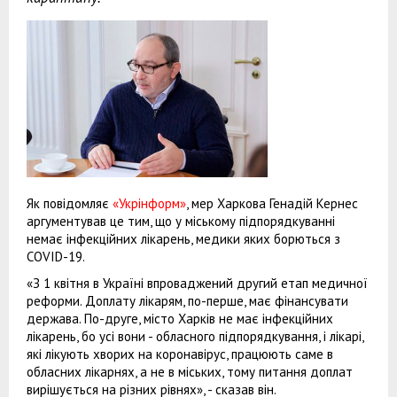
Як повідомляє
«Укрінформ»
, мер Харкова Генадій Кернес
аргументував це тим, що у міському підпорядкуванні
немає інфекційних лікарень, медики яких борються з
COVID-19.
«З 1 квітня в Україні впроваджений другий етап медичної
реформи. Доплату лікарям, по-перше, має фінансувати
держава. По-друге, місто Харків не має інфекційних
лікарень, бо усі вони - обласного підпорядкування, і лікарі,
які лікують хворих на коронавірус, працюють саме в
обласних лікарнях, а не в міських, тому питання доплат
вирішується на різних рівнях», - сказав він.