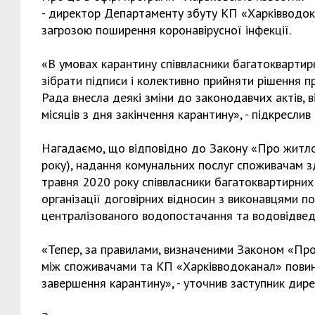
- директор Департаменту збуту КП «Харківводокан
загрозою поширення коронавірусної інфекції.
«В умовах карантину співвласники багатоквартир
зібрати підписи і колективно прийняти рішення пр
Рада внесла деякі зміни до законодавчих актів, 
місяців з дня закінчення карантину», - підкреслив
Нагадаємо, що відповідно до Закону «Про житлов
року), надання комунальних послуг споживачам зд
травня 2020 року співвласники багатоквартирних
організації договірних відносин з виконавцями по
централізованого водопостачання та водовідвед
«Тепер, за правилами, визначеними Законом «Про
між споживачами та КП «Харківводоканал» повинн
завершення карантину», - уточнив заступник дире