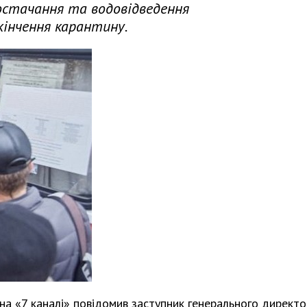
остачання та водовідведення
кінчення карантину.
 на «7 каналі» повідомив заступник генерального директ