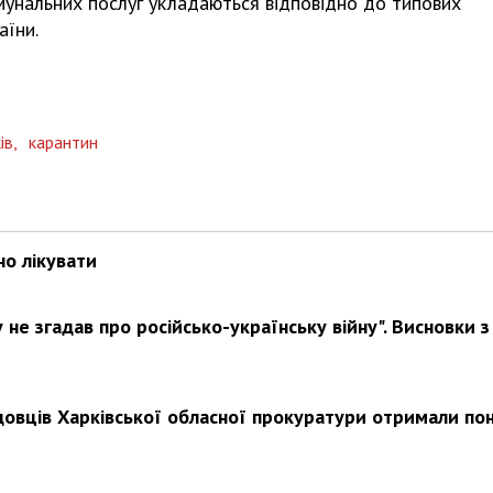
унальних послуг укладаються відповідно до типових
аїни.
Харковом ширяться добрі вчи
ів,
карантин
но лікувати
не згадав про російсько-українську війну". Висновки з
довців Харківської обласної прокуратури отримали по