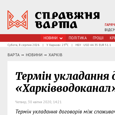
ГАРЯЧ
ВІДСІ
НОВИНИ
ПОЛІТИКА
ГРОШI
КР
о
Субота, 8 серпня 2026
|
У Харкові: 23
С
|
НБУ : USD 44.35 EUR 51.1
ВАРТА
НОВИНИ
ХАРКIВ
Термін укладання д
«Харківводоканал
Четвер, 30 квітня 2020, 14:21
Термін укладання договорів між спожив