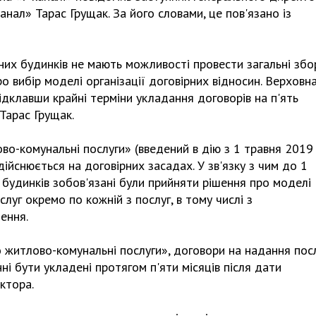
ал» Тарас Грущак. За його словами, це пов'язано із
них будинків не мають можливості провести загальні збо
о вибір моделі організації договірних відносин. Верховн
відклавши крайні терміни укладання договорів на п'ять
 Тарас Грущак.
о-комунальні послуги» (введений в дію з 1 травня 2019
ійснюється на договірних засадах. У зв'язку з чим до 1
 будинків зобов'язані були прийняти рішення про моделі
слуг окремо по кожній з послуг, в тому числі з
ення.
 житлово-комунальні послуги», договори на надання пос
і бути укладені протягом п'яти місяців після дати
ктора.