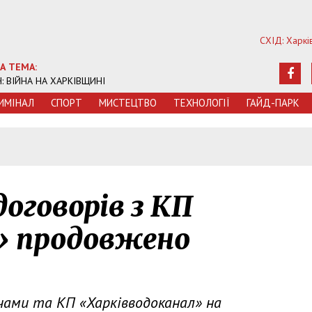
СХІД: Харкі
А ТЕМА:
Ч: ВІЙНА НА ХАРКІВЩИНІ
ИМIНАЛ
СПОРТ
МИСТЕЦТВО
ТЕХНОЛОГIЇ
ГАЙД-ПАРК
оговорів з КП
» продовжено
ачами та КП «Харківводоканал» на