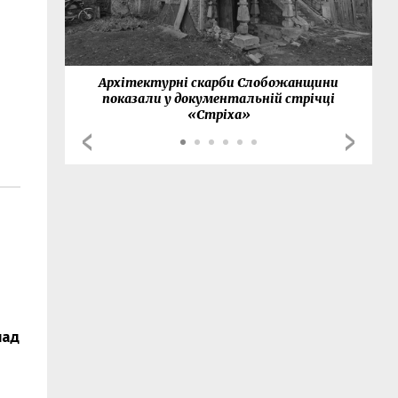
нки
Архітектурні скарби Слобожанщини
показали у документальній стрічці
«Стріха»
над