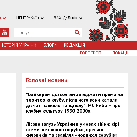
в
ЦЕНТР: Київ
ЗАХІД: Львів
ІСТОРІЯ УКРАЇНИ
БЛОГИ
РЕДАКЦІЯ
ГОРОСКОП
ЛОКАЦІЇ
Головні новини
"Байкерам дозволяли заїжджати прямо на
територію клубу, після чого вони катали
дівчат навколо танцполу": МС Риба – про
клубну культуру 1990-2000х
Лісова галузь України в умовах війни: сірі
схеми, незаконні порубки, пресинг
силовиків та свавілля «чорних лісорубів»