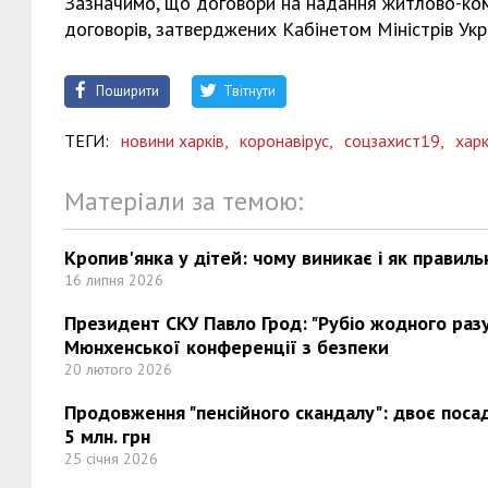
Зазначимо, що договори на надання житлово-ком
договорів, затверджених Кабінетом Міністрів Укр
Поширити
Твітнути
ТЕГИ:
новини харків,
коронавірус,
соцзахист19,
харк
Матеріали за темою:
Кропив'янка у дітей: чому виникає і як правиль
16 липня 2026
Президент СКУ Павло Грод: "Рубіо жодного разу 
Мюнхенської конференції з безпеки
20 лютого 2026
Продовження "пенсійного скандалу": двоє поса
5 млн. грн
25 січня 2026