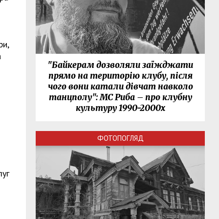
ри,
а
"Байкерам дозволяли заїжджати
прямо на територію клубу, після
чого вони катали дівчат навколо
танцполу": МС Риба – про клубну
культуру 1990-2000х
ФОТОПОГЛЯД
луг