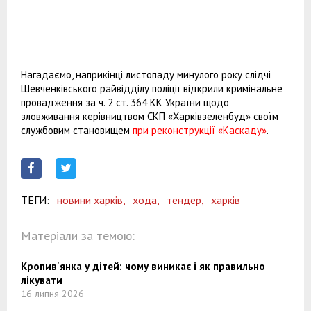
Нагадаємо, наприкінці листопаду минулого року слідчі
Шевченківського райвідділу поліції відкрили кримінальне
провадження за ч. 2 ст. 364 КК України щодо
зловживання керівництвом СКП «Харківзеленбуд» своїм
службовим становищем
при реконструкції «Каскаду»
.
ТЕГИ:
новини харків,
хода,
тендер,
харків
Матеріали за темою:
Кропив'янка у дітей: чому виникає і як правильно
лікувати
16 липня 2026