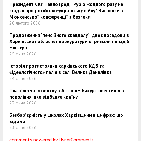
Президент СКУ Павло Грод: "Рубіо жодного разу не
згадав про російсько-українську війну". Висновки з
Мюнхенської конференції з безпеки
20 лютого 2026
Продовження "пенсійного скандалу": двоє посадовців
Харківської обласної прокуратури отримали понад 5
млн. грн
25 січня 2026
Історія протистояння харківського КДБ та
«ідеологічного» палія в селі Велика Данилівка
24 січня 2026
Платформа розвитку з Антоном Бахур: інвестиція в
покоління, яке відбудує країну
23 січня 2026
Безбар’єрність у школах Харківщини в цифрах: що
відомо
23 січня 2026
comments powered by HyperComments