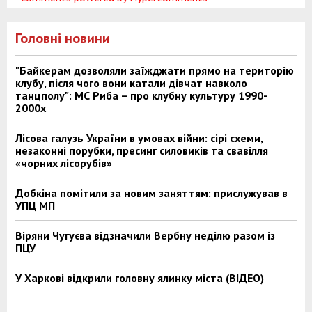
Головні новини
"Байкерам дозволяли заїжджати прямо на територію
клубу, після чого вони катали дівчат навколо
танцполу": МС Риба – про клубну культуру 1990-
2000х
Лісова галузь України в умовах війни: сірі схеми,
незаконні порубки, пресинг силовиків та свавілля
«чорних лісорубів»
Добкіна помітили за новим заняттям: прислужував в
УПЦ МП
Віряни Чугуєва відзначили Вербну неділю разом із
ПЦУ
У Харкові відкрили головну ялинку міста (ВІДЕО)