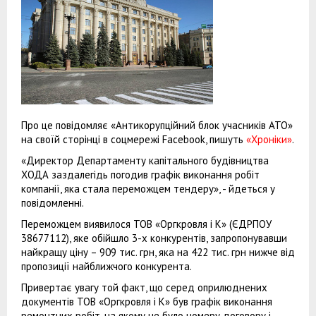
Про це повідомляє «Антикорупційний блок учасників АТО»
на своїй сторінці в соцмережі Facebook, пишуть
«Хроніки»
.
«Директор Департаменту капітального будівництва
ХОДА заздалегідь погодив графік виконання робіт
компанії, яка стала переможцем тендеру», - йдеться у
повідомленні.
Переможцем виявилося ТОВ «Оргкровля і К» (ЄДРПОУ
38677112), яке обійшло 3-х конкурентів, запропонувавши
найкращу ціну – 909 тис. грн, яка на 422 тис. грн нижче від
пропозиції найближчого конкурента.
Привертає увагу той факт, що серед оприлюднених
документів ТОВ «Оргкровля і К» був графік виконання
ремонтних робіт, на якому не було номеру договору і