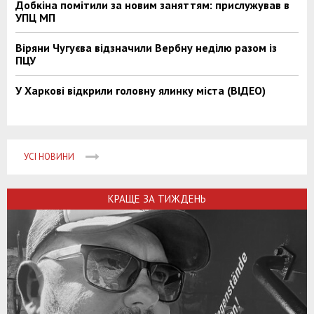
Добкіна помітили за новим заняттям: прислужував в
УПЦ МП
Віряни Чугуєва відзначили Вербну неділю разом із
ПЦУ
У Харкові відкрили головну ялинку міста (ВІДЕО)
УСІ НОВИНИ
КРАЩЕ ЗА ТИЖДЕНЬ