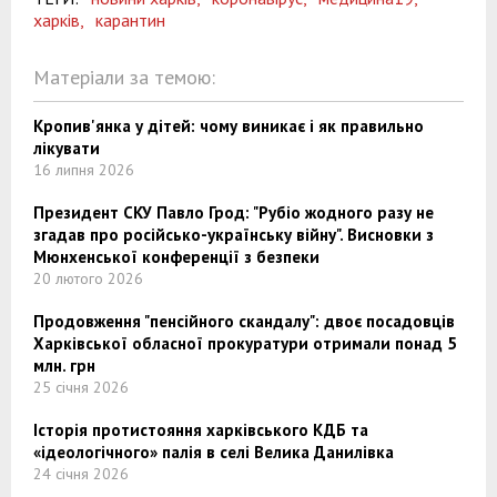
харків,
карантин
Матеріали за темою:
Кропив'янка у дітей: чому виникає і як правильно
лікувати
16 липня 2026
Президент СКУ Павло Грод: "Рубіо жодного разу не
згадав про російсько-українську війну". Висновки з
Мюнхенської конференції з безпеки
20 лютого 2026
Продовження "пенсійного скандалу": двоє посадовців
Харківської обласної прокуратури отримали понад 5
млн. грн
25 січня 2026
Історія протистояння харківського КДБ та
«ідеологічного» палія в селі Велика Данилівка
24 січня 2026