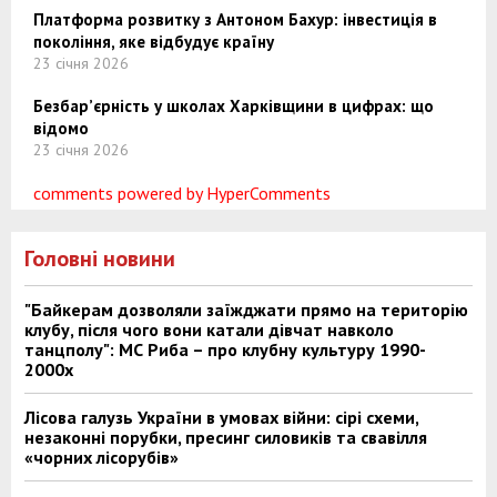
Платформа розвитку з Антоном Бахур: інвестиція в
покоління, яке відбудує країну
23 січня 2026
Безбар’єрність у школах Харківщини в цифрах: що
відомо
23 січня 2026
comments powered by HyperComments
Головні новини
"Байкерам дозволяли заїжджати прямо на територію
клубу, після чого вони катали дівчат навколо
танцполу": МС Риба – про клубну культуру 1990-
2000х
Лісова галузь України в умовах війни: сірі схеми,
незаконні порубки, пресинг силовиків та свавілля
«чорних лісорубів»