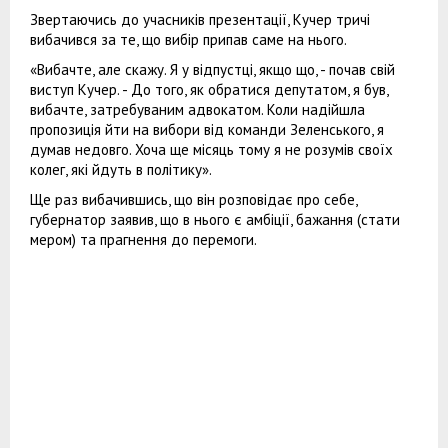
Звертаючись до учасників презентації, Кучер тричі
вибачився за те, що вибір припав саме на нього.
«Вибачте, але скажу. Я у відпустці, якщо що, - почав свій
виступ Кучер. - До того, як обратися депутатом, я був,
вибачте, затребуваним адвокатом. Коли надійшла
пропозиція йти на вибори від команди Зеленського, я
думав недовго. Хоча ще місяць тому я не розумів своїх
колег, які йдуть в політику».
Ще раз вибачившись, що він розповідає про себе,
губернатор заявив, що в нього є амбіції, бажання (стати
мером) та прагнення до перемоги.