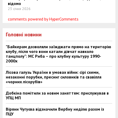
відомо
23 січня 2026
comments powered by HyperComments
Головні новини
"Байкерам дозволяли заїжджати прямо на територію
клубу, після чого вони катали дівчат навколо
танцполу": МС Риба – про клубну культуру 1990-
2000х
Лісова галузь України в умовах війни: сірі схеми,
незаконні порубки, пресинг силовиків та свавілля
«чорних лісорубів»
Добкіна помітили за новим заняттям: прислужував в
УПЦ МП
Віряни Чугуєва відзначили Вербну неділю разом із
ПЦУ