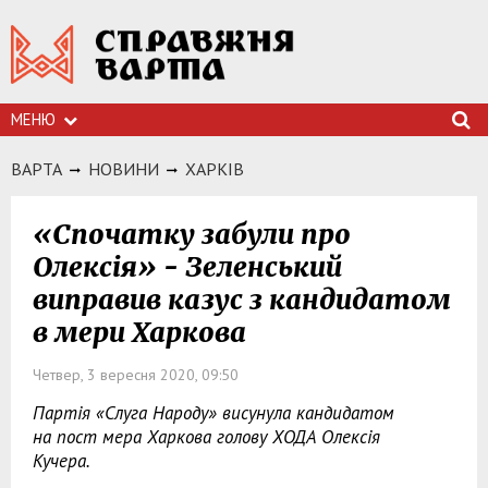
МЕНЮ
ВАРТА
НОВИНИ
ХАРКIВ
«Спочатку забули про
Олексія» - Зеленський
виправив казус з кандидатом
в мери Харкова
Четвер, 3 вересня 2020, 09:50
Партія «Слуга Народу» висунула кандидатом
на пост мера Харкова голову ХОДА Олексія
Кучера.