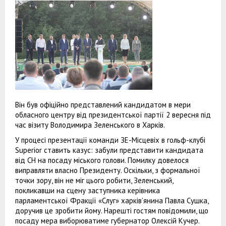
Він був офіційно представлений кандидатом в мери
обласного центру від президентської партії 2 вересня під
час візиту Володимира Зеленського в Харків.
У процесі презентації команди ЗЕ-Місцевіх в гольф-клубі
Superior ставить казус: забули представити кандидата
від СН на посаду міського голови. Помилку довелося
виправляти власно Президенту. Оскільки, з формальної
точки зору, він не міг цього робити, Зеленський,
покликавши на сцену заступника керівника
парламентської Фракції «Слуг» харків’янина Павла Сушка,
доручив це зробити йому. Нарешті гостям повідомили, що
посаду мера виборюватиме губернатор Олексій Кучер.