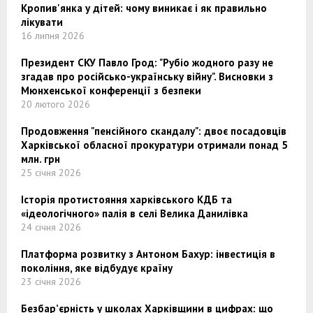
Кропив'янка у дітей: чому виникає і як правильно
лікувати
16 липня 2026
Президент СКУ Павло Грод: "Рубіо жодного разу не
згадав про російсько-українську війну". Висновки з
Мюнхенської конференції з безпеки
20 лютого 2026
Продовження "пенсійного скандалу": двоє посадовців
Харківської обласної прокуратури отримали понад 5
млн. грн
25 січня 2026
Історія протистояння харківського КДБ та
«ідеологічного» палія в селі Велика Данилівка
24 січня 2026
Платформа розвитку з Антоном Бахур: інвестиція в
покоління, яке відбудує країну
23 січня 2026
Безбар’єрність у школах Харківщини в цифрах: що