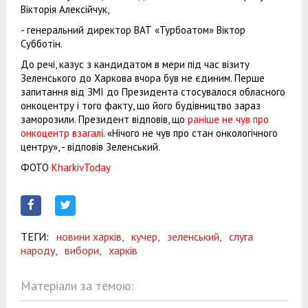
Вікторія Алексійчук,
- генеральний директор ВАТ «Турбоатом» Віктор
Субботін.
До речі, казус з кандидатом в мери під час візиту
Зеленського до Харкова вчора був не єдиним. Перше
запитання від ЗМІ до Президента стосувалося обласного
онкоцентру і того факту, що його будівництво зараз
заморозили. Президент відповів, що
раніше не чув про
онкоцентр взагалі
. «Нічого не чув про стан онкологічного
центру», - відповів Зеленський.
ФОТО
KharkivToday
ТЕГИ:
новини харків,
кучер,
зеленський,
слуга
народу,
вибори,
харків
Матеріали за темою: