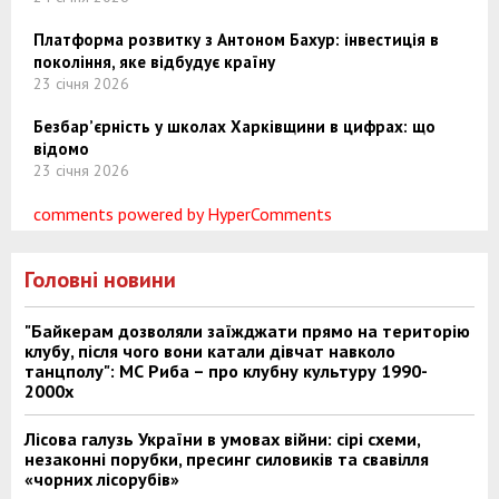
Платформа розвитку з Антоном Бахур: інвестиція в
покоління, яке відбудує країну
23 січня 2026
Безбар’єрність у школах Харківщини в цифрах: що
відомо
23 січня 2026
comments powered by HyperComments
Головні новини
"Байкерам дозволяли заїжджати прямо на територію
клубу, після чого вони катали дівчат навколо
танцполу": МС Риба – про клубну культуру 1990-
2000х
Лісова галузь України в умовах війни: сірі схеми,
незаконні порубки, пресинг силовиків та свавілля
«чорних лісорубів»