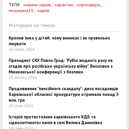
ТЕГИ:
новини харків,
карантин,
коронавірус,
медицина19,
харків
Матеріали за темою:
Кропив'янка у дітей: чому виникає і як правильно
лікувати
16 липня 2026
Президент СКУ Павло Грод: "Рубіо жодного разу не
згадав про російсько-українську війну". Висновки з
Мюнхенської конференції з безпеки
20 лютого 2026
Продовження "пенсійного скандалу": двоє посадовців
Харківської обласної прокуратури отримали понад 5
млн. грн
25 січня 2026
Історія протистояння харківського КДБ та
«ідеологічного» палія в селі Велика Данилівка
24 січня 2026