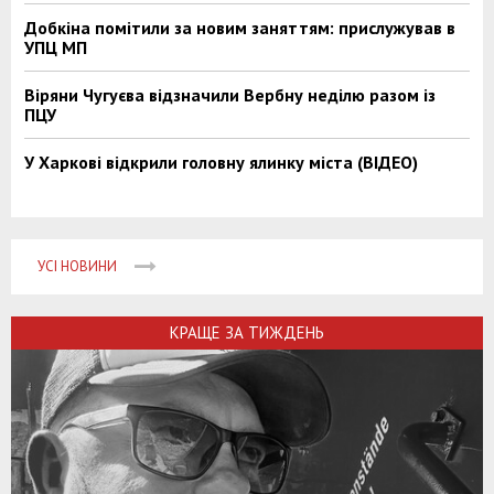
Добкіна помітили за новим заняттям: прислужував в
УПЦ МП
Віряни Чугуєва відзначили Вербну неділю разом із
ПЦУ
У Харкові відкрили головну ялинку міста (ВІДЕО)
УСІ НОВИНИ
КРАЩЕ ЗА ТИЖДЕНЬ