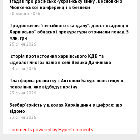
згадав про російсько-українську війну". Висновки з
Мюнхенської конференції з безпеки
20 лютого 2026
Продовження "пенсійного скандалу": двоє посадовців
Харківської обласної прокуратури отримали понад 5
млн. грн
25 січня 2026
Історія протистояння харківського КДБ та
«ідеологічного» палія в селі Велика Данилівка
24 січня 2026
Платформа розвитку з Антоном Бахур: інвестиція в
покоління, яке відбудує країну
23 січня 2026
Безбар’єрність у школах Харківщини в цифрах: що
відомо
23 січня 2026
comments powered by HyperComments