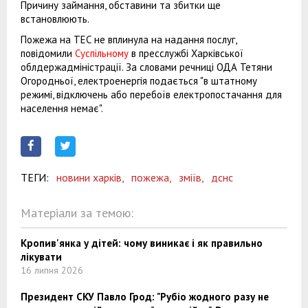
Причину займання, обставини та збитки ще
встановлюють.
Пожежа на ТЕС не вплинула на надання послуг,
повідомили
Суспільному
в пресслужбі Харківської
облдержадміністрації. За словами речниці ОДА Тетяни
Огородньої, електроенергія подається "в штатному
режимі, відключень або перебоїв електропостачання для
населення немає".
ТЕГИ:
новини харків,
пожежа,
зміїв,
дснс
Матеріали за темою:
Кропив'янка у дітей: чому виникає і як правильно
лікувати
16 липня 2026
Президент СКУ Павло Грод: "Рубіо жодного разу не