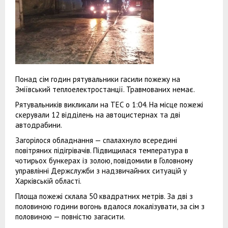
Понад сім годин рятувальники гасили пожежу на
Зміївський теплоелектростанції. Травмованих немає.
Рятувальників викликали на ТЕС о 1:04. На місце пожежі
скерували 12 відділень на автоцистернах та дві
автодрабини.
Загорілося обладнання — спалахнуло всередині
повітряних підігрівачів. Підвищилася температура в
чотирьох бункерах із золою, повідомили в Головному
управлінні Держслужби з надзвичайних ситуацій у
Харківській області.
Площа пожежі склала 50 квадратних метрів. За дві з
половиною години вогонь вдалося локалізувати, за сім з
половиною — повністю загасити.