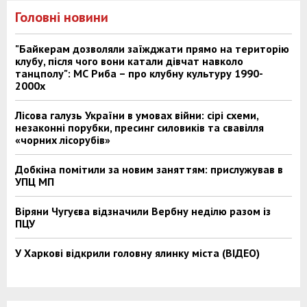
Головні новини
"Байкерам дозволяли заїжджати прямо на територію
клубу, після чого вони катали дівчат навколо
танцполу": МС Риба – про клубну культуру 1990-
2000х
Лісова галузь України в умовах війни: сірі схеми,
незаконні порубки, пресинг силовиків та свавілля
«чорних лісорубів»
Добкіна помітили за новим заняттям: прислужував в
УПЦ МП
Віряни Чугуєва відзначили Вербну неділю разом із
ПЦУ
У Харкові відкрили головну ялинку міста (ВІДЕО)