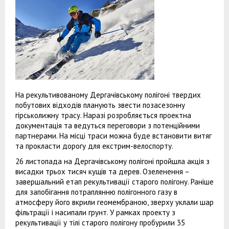
На рекультивованому Дергачівському полігоні твердих
побутових відходів планують звести позасезонну
гірськолижну трасу. Наразі розробляється проектна
документація та ведуться переговори з потенційними
партнерами. На місці траси можна буде встановити витяг
та прокласти дорогу для екстрим-велоспорту.
26 листопада на Дергачівському полігоні пройшла акція з
висадки трьох тисяч кущів та дерев. Озеленення –
завершальний етап рекультивації старого полігону. Раніше
для запобігання потраплянню полігонного газу в
атмосферу його вкрили геомембраною, зверху уклали шар
фільтрації і насипали грунт. У рамках проекту з
рекультивації у тілі старого полігону пробурили 35