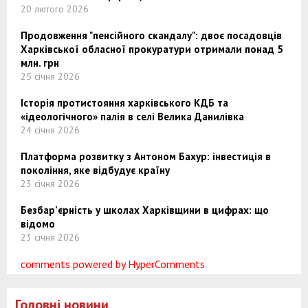
20 лютого 2026
Продовження "пенсійного скандалу": двоє посадовців
Харківської обласної прокуратури отримали понад 5
млн. грн
25 січня 2026
Історія протистояння харківського КДБ та
«ідеологічного» палія в селі Велика Данилівка
24 січня 2026
Платформа розвитку з Антоном Бахур: інвестиція в
покоління, яке відбудує країну
23 січня 2026
Безбар’єрність у школах Харківщини в цифрах: що
відомо
23 січня 2026
comments powered by HyperComments
Головні новини