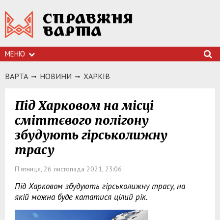
МЕНЮ
ВАРТА
НОВИНИ
ХАРКIВ
Під Харковом на місці
сміттєвого полігону
збудують гірськолижну
трасу
П'ятниця, 26 листопада 2021, 23:06
Під Харковом збудують гірськолижну трасу, на
якій можна буде кататися цілий рік.