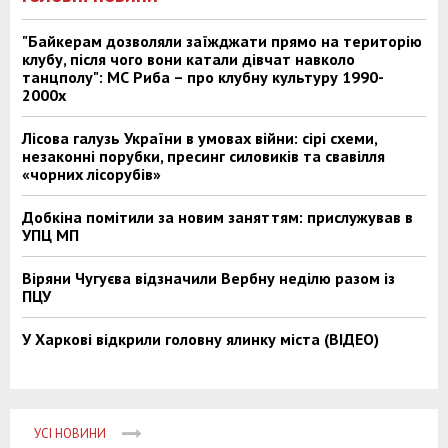
"Байкерам дозволяли заїжджати прямо на територію
клубу, після чого вони катали дівчат навколо
танцполу": МС Риба – про клубну культуру 1990-
2000х
Лісова галузь України в умовах війни: сірі схеми,
незаконні порубки, пресинг силовиків та свавілля
«чорних лісорубів»
Добкіна помітили за новим заняттям: прислужував в
УПЦ МП
Віряни Чугуєва відзначили Вербну неділю разом із
ПЦУ
У Харкові відкрили головну ялинку міста (ВІДЕО)
УСІ НОВИНИ