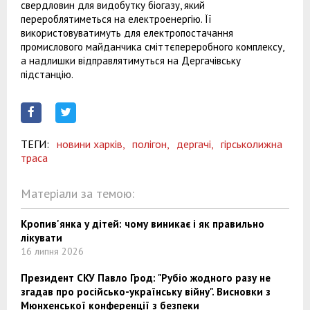
свердловин для видобутку біогазу, який
перероблятиметься на електроенергію. Її
використовуватимуть для електропостачання
промислового майданчика сміттєпереробного комплексу,
а надлишки відправлятимуться на Дергачівську
підстанцію.
ТЕГИ:
новини харків,
полігон,
дергачі,
гірськолижна
траса
Матеріали за темою:
Кропив'янка у дітей: чому виникає і як правильно
лікувати
16 липня 2026
Президент СКУ Павло Грод: "Рубіо жодного разу не
згадав про російсько-українську війну". Висновки з
Мюнхенської конференції з безпеки