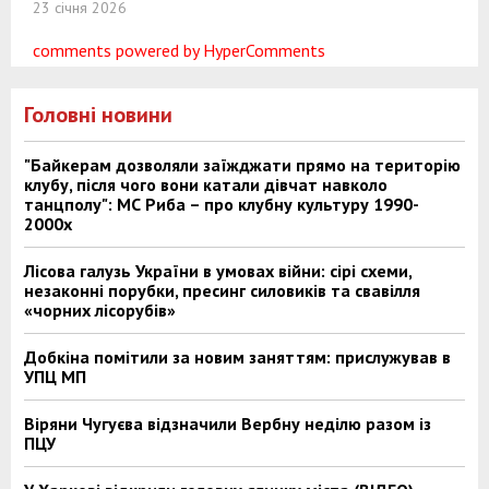
23 січня 2026
comments powered by HyperComments
Головні новини
"Байкерам дозволяли заїжджати прямо на територію
клубу, після чого вони катали дівчат навколо
танцполу": МС Риба – про клубну культуру 1990-
2000х
Лісова галузь України в умовах війни: сірі схеми,
незаконні порубки, пресинг силовиків та свавілля
«чорних лісорубів»
Добкіна помітили за новим заняттям: прислужував в
УПЦ МП
Віряни Чугуєва відзначили Вербну неділю разом із
ПЦУ