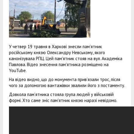
У четвер 19 травня в Харкові знесли пам'ятник
російському князю Олександру Невському, якого
канонізувала РПЦ. Цей пам'ятник стояв на вул. Академіка
Павлова. Відео знесення пам'ятника розміщено на
YouTube.
На відео видно, що до монумента прив’язали трос, після
чого за допомогою вантажівки звалили його з постаменту.
Довкола пам’ятника стояла група людей у військовій
формі. Хто саме зніс пам'ятник князю наразі невідомо.