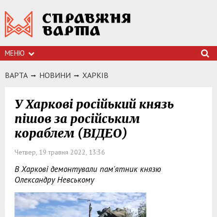
МЕНЮ
ВАРТА
НОВИНИ
ХАРКIВ
У Харкові російький князь
пішов за російським
кораблем (ВІДЕО)
Четвер, 19 травня 2022, 13:36
В Харкові демонтували пам'ятник князю
Олександру Невському