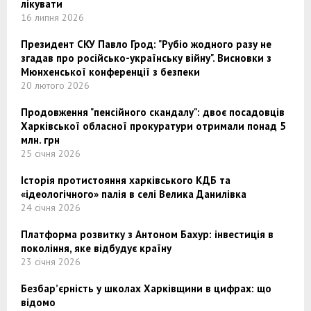
лікувати
16 липня 2026
Президент СКУ Павло Грод: "Рубіо жодного разу не
згадав про російсько-українську війну". Висновки з
Мюнхенської конференції з безпеки
20 лютого 2026
Продовження "пенсійного скандалу": двоє посадовців
Харківської обласної прокуратури отримали понад 5
млн. грн
25 січня 2026
Історія протистояння харківського КДБ та
«ідеологічного» палія в селі Велика Данилівка
24 січня 2026
Платформа розвитку з Антоном Бахур: інвестиція в
покоління, яке відбудує країну
23 січня 2026
Безбар’єрність у школах Харківщини в цифрах: що
відомо