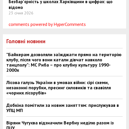
Безбар’єрність у школах Харківщини в цифрах: що
відомо
23 січня 2026
comments powered by HyperComments
Головні новини
"Байкерам дозволяли заїжджати прямо на територію
клубу, після чого вони катали дівчат навколо
танцполу": МС Риба – про клубну культуру 1990-
2000х
Лісова галузь України в умовах війни: сірі схеми,
незаконні порубки, пресинг силовиків та свавілля
«чорних лісорубів»
Добкіна помітили за новим заняттям: прислужував в
УПЦ МП
Віряни Чугуєва відзначили Вербну неділю разом із
ПЦУ