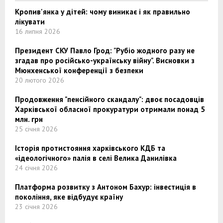
Кропив'янка у дітей: чому виникає і як правильно
лікувати
16 липня 2026
Президент СКУ Павло Грод: "Рубіо жодного разу не
згадав про російсько-українську війну". Висновки з
Мюнхенської конференції з безпеки
20 лютого 2026
Продовження "пенсійного скандалу": двоє посадовців
Харківської обласної прокуратури отримали понад 5
млн. грн
25 січня 2026
Історія протистояння харківського КДБ та
«ідеологічного» палія в селі Велика Данилівка
24 січня 2026
Платформа розвитку з Антоном Бахур: інвестиція в
покоління, яке відбудує країну
23 січня 2026