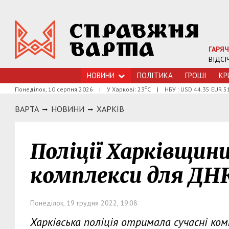
ГАРЯЧ
ВІДСІ
НОВИНИ
ПОЛІТИКА
ГРОШI
КР
о
Понеділок, 10 серпня 2026
|
У Харкові: 23
С
|
НБУ : USD 44.35 EUR 5
ВАРТА
НОВИНИ
ХАРКIВ
Поліції Харківщини
комплекси для ДН
Понеділок, 19 грудня 2022, 19:08
Харківська поліція отримала сучасні ко