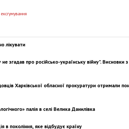
ексгумування
Харковом ширяться добрі вчи
но лікувати
не згадав про російсько-українську війну". Висновки з
довців Харківської обласної прокуратури отримали по
логічного» палія в селі Велика Данилівка
я в покоління, яке відбудує країну