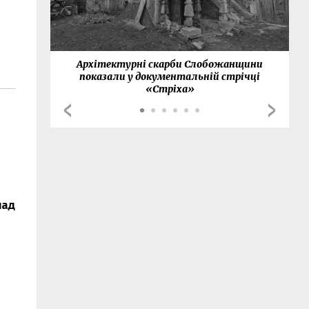
нки
Архітектурні скарби Слобожанщини
показали у документальній стрічці
«Стріха»
над