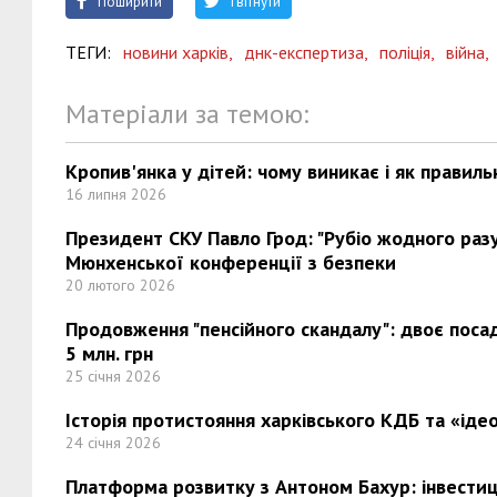
Поширити
Твітнути
ТЕГИ:
новини харків,
днк-експертиза,
поліція,
війна,
Матеріали за темою:
Кропив'янка у дітей: чому виникає і як правиль
16 липня 2026
Президент СКУ Павло Грод: "Рубіо жодного разу 
Мюнхенської конференції з безпеки
20 лютого 2026
Продовження "пенсійного скандалу": двоє поса
5 млн. грн
25 січня 2026
Історія протистояння харківського КДБ та «ідео
24 січня 2026
Платформа розвитку з Антоном Бахур: інвестиці