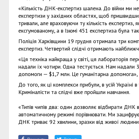
«Кількість ДНК-експертиз шалена. До війни ми не
експертизи у західних областях, щоб пришвидшит
тривали, але враховуючи ту кількість експертиз, 
ексгумованому, а в Ізюмі 451 експертиза була так
Поліція Харківщини 19 грудня отримала три ко
експертиз. Четвертий слідчі отримають найближч
«Ця техніка найкраща у світі, ця лабораторія п
надали їх чотири. Одна тестується. Нам надали 30
допомоги — $1,7 млн. Це гуманітарна допомога», 
До того, як ці комплекси прибули, в усій Україні
Криміналісти та слідчі вже пройшли навчання.
«Типів чипів два: один дозволяє відбирати ДНК в
автоматичному режимі порівнювати. Ми зацифрує
ДНК триває 92 хвилини, зразки від живої людини 