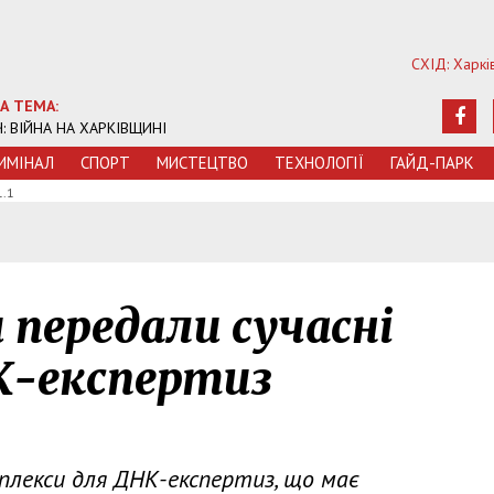
СХІД: Харкі
А ТЕМА:
Ч: ВІЙНА НА ХАРКІВЩИНІ
ИМIНАЛ
СПОРТ
МИСТЕЦТВО
ТЕХНОЛОГIЇ
ГАЙД-ПАРК
1.1
 передали сучасні
К-експертиз
мплекси для ДНК-експертиз, що має