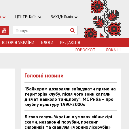
в
ЦЕНТР: Київ
ЗАХІД: Львів
ІСТОРІЯ УКРАЇНИ
БЛОГИ
РЕДАКЦІЯ
ГОРОСКОП
ЛОКАЦІЇ
Головні новини
"Байкерам дозволяли заїжджати прямо на
територію клубу, після чого вони катали
дівчат навколо танцполу": МС Риба – про
клубну культуру 1990-2000х
Лісова галузь України в умовах війни: сірі
схеми, незаконні порубки, пресинг
силовиків та свавілля «чорних лісорубів»