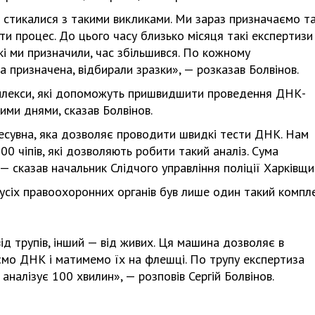
 стикалися з такими викликами. Ми зараз призначаємо та
и процес. До цього часу близько місяця такі експертизи
які ми призначили, час збільшився. По кожному
а призначена, відбирали зразки», — розказав Болвінов.
мплекси, які допоможуть пришвидшити проведення ДНК-
ими днями, сказав Болвінов.
ересувна, яка дозволяє проводити швидкі тести ДНК. Нам
0 чіпів, які дозволяють робити такий аналіз. Сума
— сказав начальник Слідчого управління поліції Харківщи
 в усіх правоохоронних органів був лише один такий компле
ід трупів, інший — від живих. Ця машина дозволяє в
мо ДНК і матимемо їх на флешці. По трупу експертиза
аналізує 100 хвилин», — розповів Сергій Болвінов.