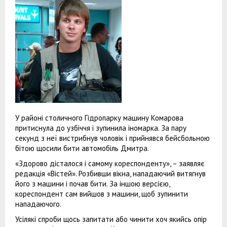
У районі столичного Гідропарку машину Комарова
притиснула до узбіччя і зупинила іномарка. За пару
секунд з неї вистрибнув чоловік і прийнявся бейсбольною
бітою щосили бити автомобіль Дмитра.
«Здорово дісталося і самому кореспонденту», – заявляє
редакція «Вістей». Розбивши вікна, нападаючий витягнув
його з машини і почав бити. За іншою версією,
кореспондент сам вийшов з машини, щоб зупинити
нападаючого.
Усілякі спроби щось запитати або чинити хоч якийсь опір