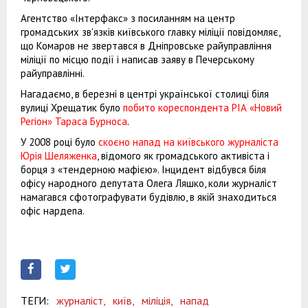
Агентство «Інтерфакс» з посиланням на центр
громадських зв'язків київського главку міліції повідомляє,
що Комаров не звертався в Дніпровське райуправління
міліції по місцю події і написав заяву в Печерському
райуправлінні.
Нагадаємо, в березні в центрі української столиці біля
вулиці Хрещатик було
побито кореспондента РІА «Новий
Регіон» Тараса Бурноса
.
У 2008 році було
скоєно напад на київського журналіста
Юрія Шеляженка
, відомого як громадського активіста і
борця з «тендерною мафією». Інцидент відбувся біля
офісу народного депутата Олега Ляшко, коли журналіст
намагався сфотографувати будівлю, в якій знаходиться
офіс нардепа.
ТЕГИ:
журналіст,
київ,
міліція,
напад