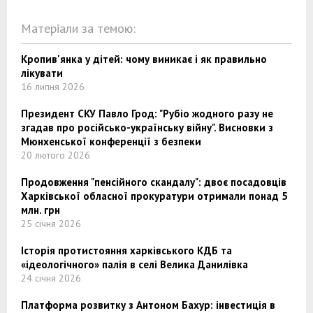
Матеріали за темою:
Кропив'янка у дітей: чому виникає і як правильно
лікувати
16 липня 2026
Президент СКУ Павло Грод: "Рубіо жодного разу не
згадав про російсько-українську війну". Висновки з
Мюнхенської конференції з безпеки
20 лютого 2026
Продовження "пенсійного скандалу": двоє посадовців
Харківської обласної прокуратури отримали понад 5
млн. грн
25 січня 2026
Історія протистояння харківського КДБ та
«ідеологічного» палія в селі Велика Данилівка
24 січня 2026
Платформа розвитку з Антоном Бахур: інвестиція в