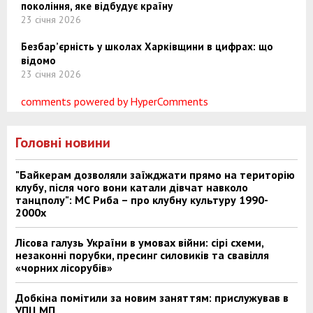
покоління, яке відбудує країну
23 січня 2026
Безбар’єрність у школах Харківщини в цифрах: що
відомо
23 січня 2026
comments powered by HyperComments
Головні новини
"Байкерам дозволяли заїжджати прямо на територію
клубу, після чого вони катали дівчат навколо
танцполу": МС Риба – про клубну культуру 1990-
2000х
Лісова галузь України в умовах війни: сірі схеми,
незаконні порубки, пресинг силовиків та свавілля
«чорних лісорубів»
Добкіна помітили за новим заняттям: прислужував в
УПЦ МП