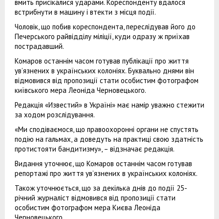
вмить присікалися ударами. Кореспонденту вдалося
встрибнути в машину і втекти з місця події.
Чоловік, що побив кореспондента, переслідував його до
Печерського райвідділу міліції, куди одразу ж приїхав
пострадавший.
Комаров останнім часом готував публікації про життя
ув’язнених в українських колоніях. Буквально днями він
відмовився від пропозиції стати особистим фотографом
київського мера Леоніда Черновецького.
Редакція «Известий» в Україні» має намір уважно стежити
за ходом розслідування.
«Ми сподіваємося, що правоохоронні органи не спустять
подію на гальмах, а доведуть на практиці свою здатність
протистояти бандитизму», – відзначає редакція.
Видання уточнює, що Комаров останнім часом готував
репортажі про життя ув’язнених в українських колоніях.
Також уточнюється, що за декілька днів до події 25-
річний журналіст відмовився від пропозиції стати
особистим фотографом мера Києва Леоніда
Черновецького.