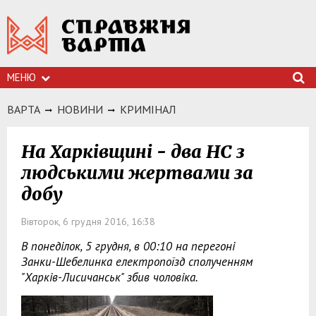
МЕНЮ
ВАРТА
НОВИНИ
КРИМIНАЛ
На Харківщині - два НС з
людськими жертвами за
добу
Вівторок, 6 грудня 2016, 16:38
В понеділок, 5 грудня, в 00:10 на перегоні
Занки-Шебелинка електропоїзд сполученням
"Харків-Лисичанськ" збив чоловіка.