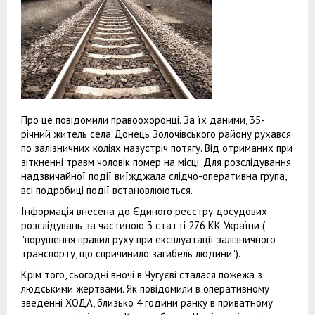
Про це повідомили правоохоронці. За їх даними, 35-
річний житель села Донець Золочівського району рухався
по залізничних коліях назустріч потягу. Від отриманих при
зіткненні травм чоловік помер на місці. Для розслідування
надзвичайної події виїжджала слідчо-оперативна група,
всі подробиці події встановлюються.
Інформація внесена до Єдиного реєстру досудових
розслідувань за частиною 3 статті 276 КК України (
"порушення правил руху при експлуатації залізничного
транспорту, що спричинило загибель людини").
Крім того, сьогодні вночі в Чугуєві сталася пожежа з
людськими жертвами. Як повідомили в оперативному
зведенні ХОДА, близько 4 години ранку в приватному