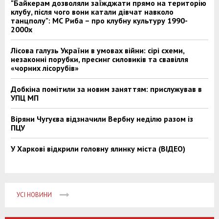
"Байкерам дозволяли заїжджати прямо на територію
клубу, після чого вони катали дівчат навколо
танцполу": МС Риба – про клубну культуру 1990-
2000х
Лісова галузь України в умовах війни: сірі схеми,
незаконні порубки, пресинг силовиків та свавілля
«чорних лісорубів»
Добкіна помітили за новим заняттям: прислужував в
УПЦ МП
Віряни Чугуєва відзначили Вербну неділю разом із
ПЦУ
У Харкові відкрили головну ялинку міста (ВІДЕО)
УСІ НОВИНИ