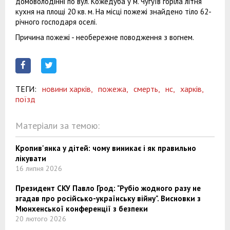
домоволодінні по вул. Кожедуба у м. Чугуїв горіла літня
кухня на площі 20 кв. м. На місці пожежі знайдено тіло 62-
річного господаря оселі.
Причина пожежі - необережне поводження з вогнем.
ТЕГИ:
новини харків,
пожежа,
смерть,
нс,
харків,
поїзд
Матеріали за темою:
Кропив'янка у дітей: чому виникає і як правильно
лікувати
16 липня 2026
Президент СКУ Павло Грод: "Рубіо жодного разу не
згадав про російсько-українську війну". Висновки з
Мюнхенської конференції з безпеки
20 лютого 2026