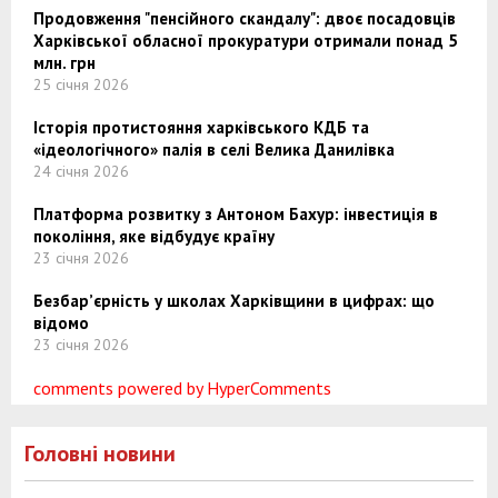
Продовження "пенсійного скандалу": двоє посадовців
Харківської обласної прокуратури отримали понад 5
млн. грн
25 січня 2026
Історія протистояння харківського КДБ та
«ідеологічного» палія в селі Велика Данилівка
24 січня 2026
Платформа розвитку з Антоном Бахур: інвестиція в
покоління, яке відбудує країну
23 січня 2026
Безбар’єрність у школах Харківщини в цифрах: що
відомо
23 січня 2026
comments powered by HyperComments
Головні новини