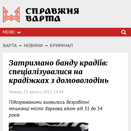
МЕНЮ
ВАРТА
НОВИНИ
КРИМIНАЛ
Затримано банду крадіїв:
спеціалізувалися на
крадіжках з домоволодінь
Четвер, 23 лютого 2017, 19:54
Підозрюваними виявились безробітні
мешканці міста Харкова, віком від 31 до 54
років