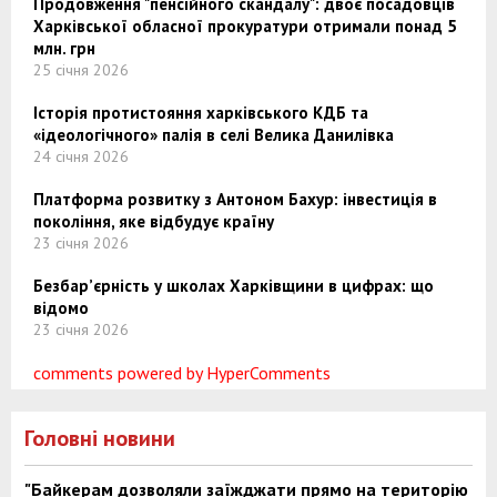
Продовження "пенсійного скандалу": двоє посадовців
Харківської обласної прокуратури отримали понад 5
млн. грн
25 січня 2026
Історія протистояння харківського КДБ та
«ідеологічного» палія в селі Велика Данилівка
24 січня 2026
Платформа розвитку з Антоном Бахур: інвестиція в
покоління, яке відбудує країну
23 січня 2026
Безбар’єрність у школах Харківщини в цифрах: що
відомо
23 січня 2026
comments powered by HyperComments
Головні новини
"Байкерам дозволяли заїжджати прямо на територію