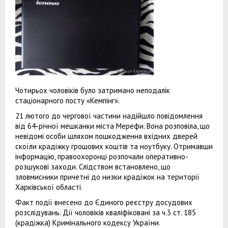
Чотирьох чоловіків було затримано неподалік
стаціонарного посту «Кемпінг».
21 лютого до чергової частини надійшло повідомлення
від 64-річної мешканки міста Мерефи. Вона розповіла, що
невідомі особи шляхом пошкодження вхідних дверей
скоїли крадіжку грошових коштів та ноутбуку. Отримавши
інформацію, правоохоронці розпочали оперативно-
розшукові заходи. Слідством встановлено, що
зловмисники причетні до низки крадіжок на території
Харківської області.
Факт події внесено до Єдиного реєстру досудових
розслідувань. Дії чоловіків кваліфіковані за ч.3 ст. 185
(крадіжка) Кримінального кодексу України.