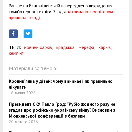
Раніше на Благовіщенській попереджено викрадення
комп'ютерної техніки. Злодія
затримано з монітором
прямо на складі
.
ТЕГИ:
новини харків,
крадіжка,
мерефа,
харків,
кемпінг
Матеріали за темою:
Кропив'янка у дітей: чому виникає і як правильно
лікувати
16 липня 2026
Президент СКУ Павло Грод: "Рубіо жодного разу не
згадав про російсько-українську війну". Висновки з
Мюнхенської конференції з безпеки
20 лютого 2026