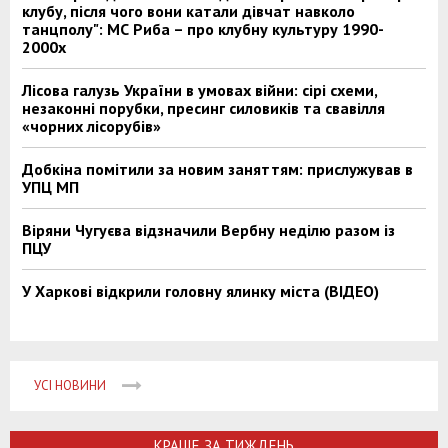
клубу, після чого вони катали дівчат навколо
танцполу": МС Риба – про клубну культуру 1990-
2000х
Лісова галузь України в умовах війни: сірі схеми,
незаконні порубки, пресинг силовиків та свавілля
«чорних лісорубів»
Добкіна помітили за новим заняттям: прислужував в
УПЦ МП
Віряни Чугуєва відзначили Вербну неділю разом із
ПЦУ
У Харкові відкрили головну ялинку міста (ВІДЕО)
УСІ НОВИНИ
КРАЩЕ ЗА ТИЖДЕНЬ