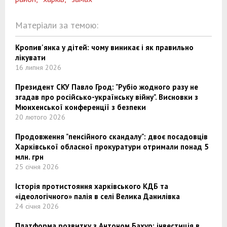
Матеріали за темою:
Кропив'янка у дітей: чому виникає і як правильно
лікувати
16 липня 2026
Президент СКУ Павло Грод: "Рубіо жодного разу не
згадав про російсько-українську війну". Висновки з
Мюнхенської конференції з безпеки
20 лютого 2026
Продовження "пенсійного скандалу": двоє посадовців
Харківської обласної прокуратури отримали понад 5
млн. грн
25 січня 2026
Історія протистояння харківського КДБ та
«ідеологічного» палія в селі Велика Данилівка
24 січня 2026
Платформа розвитку з Антоном Бахур: інвестиція в