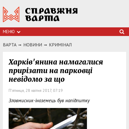
МЕНЮ
ВАРТА
НОВИНИ
КРИМIНАЛ
Харків'янина намагалися
прирізати на парковці
невідомо за що
П'ятниця, 28 квітня 2017, 07:19
Зловмисник-іноземець був напідпитку