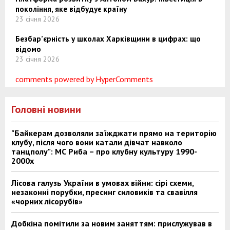
покоління, яке відбудує країну
23 січня 2026
Безбар’єрність у школах Харківщини в цифрах: що
відомо
23 січня 2026
comments powered by HyperComments
Головні новини
"Байкерам дозволяли заїжджати прямо на територію
клубу, після чого вони катали дівчат навколо
танцполу": МС Риба – про клубну культуру 1990-
2000х
Лісова галузь України в умовах війни: сірі схеми,
незаконні порубки, пресинг силовиків та свавілля
«чорних лісорубів»
Добкіна помітили за новим заняттям: прислужував в