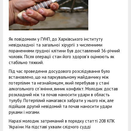
Як повідомили у ГУНП, до Харківського інституту
невідкладної та загальної хірургії з численними
пораненнями грудної клітини був доставлений 36-річний
чоловік. Після операції стан його здоров'я оцінюють як
стабільно тяжкий.
Під час проведення досудового розслідування було
встановлено, що на паркувальному майданчику між
потерпілим та незнайомцем, який перебував у стані
алкогольного сп`яніння, виник конфлікт. Молодик достав
розкладний ніж та почав наносити удари в область
тулубу. Потерпілий намагався забрати у нього ніж, але
підійшов другий невідомий та почав наносити удари
руками і ногами.
Наразі молодик затриманий в порядку статті 208 КПК
України. На підставі ухвали слідчого судді