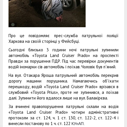
Про це повідомляє прес-служба патрульної поліції
Харкова на своїй сторінці у Фейсбуці.
Сьогодні близько 3 години ночі патрульні зупинили
автомобіль «Toyota Land Cruiser Prado» на проспекті
Правди за порушення ПДР. Під час перевірки документів
водій іномарки сів автомобіль і поїхав. Чоловік був п`яний.
На вул. Отакара Яроша патрульний автомобіль перекрив
дорогу машини порушника. Намагаючись об'їхати
перешкоду, водій «Toyota Land Cruiser Prado» врізався в
службовий «Toyota Prius», проте не зупинився, а поїхав
далі. Зупинити його вдалося лише на вул. Балакірєва.
За вчинені правопорушення патрульні склали на водія
«Toyota Land Cruiser Prado» чотири адміністративні
протоколи за ст. 124, ч. 1 ст. 130, ст. 122-2, ст. 122-4 і
винесли постанову по 1 ч. ст. 122
КУпАП.