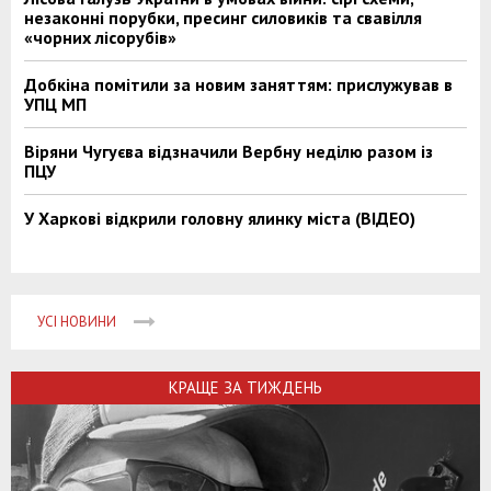
незаконні порубки, пресинг силовиків та свавілля
«чорних лісорубів»
Добкіна помітили за новим заняттям: прислужував в
УПЦ МП
Віряни Чугуєва відзначили Вербну неділю разом із
ПЦУ
У Харкові відкрили головну ялинку міста (ВІДЕО)
УСІ НОВИНИ
КРАЩЕ ЗА ТИЖДЕНЬ