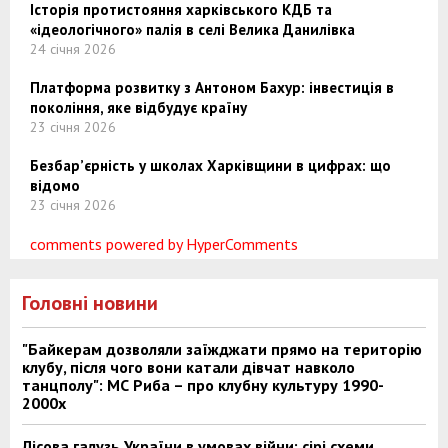
Історія протистояння харківського КДБ та
«ідеологічного» палія в селі Велика Данилівка
24 січня 2026
Платформа розвитку з Антоном Бахур: інвестиція в
покоління, яке відбудує країну
23 січня 2026
Безбар’єрність у школах Харківщини в цифрах: що
відомо
23 січня 2026
comments powered by HyperComments
Головні новини
"Байкерам дозволяли заїжджати прямо на територію
клубу, після чого вони катали дівчат навколо
танцполу": МС Риба – про клубну культуру 1990-
2000х
Лісова галузь України в умовах війни: сірі схеми,