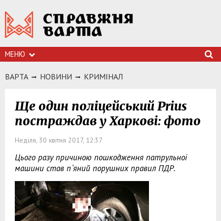
МЕНЮ
ВАРТА
НОВИНИ
КРИМIНАЛ
Ще один поліцейський Prius
постраждав у Харкові: фото
Неділя, 30 квітня 2017, 12:37
Цього разу причиною пошкодження патрульної
машини став п`яний порушних правил ПДР.