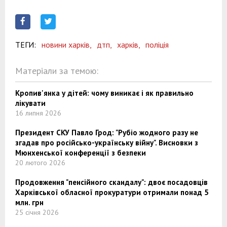
ТЕГИ:
новини харків,
дтп,
харків,
поліція
Матеріали за темою:
Кропив'янка у дітей: чому виникає і як правильно
лікувати
16 липня 2026
Президент СКУ Павло Грод: "Рубіо жодного разу не
згадав про російсько-українську війну". Висновки з
Мюнхенської конференції з безпеки
20 лютого 2026
Продовження "пенсійного скандалу": двоє посадовців
Харківської обласної прокуратури отримали понад 5
млн. грн
25 січня 2026