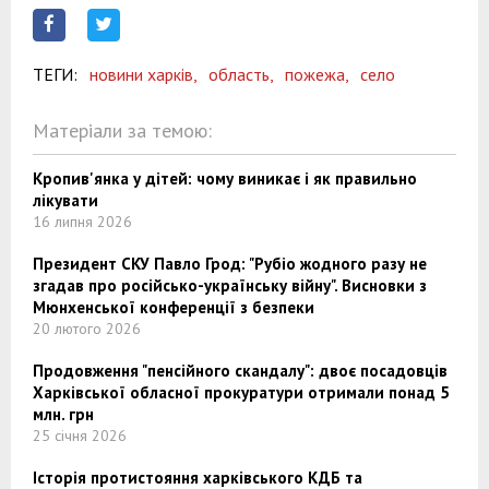
ТЕГИ:
новини харків,
область,
пожежа,
село
Матеріали за темою:
Кропив'янка у дітей: чому виникає і як правильно
лікувати
16 липня 2026
Президент СКУ Павло Грод: "Рубіо жодного разу не
згадав про російсько-українську війну". Висновки з
Мюнхенської конференції з безпеки
20 лютого 2026
Продовження "пенсійного скандалу": двоє посадовців
Харківської обласної прокуратури отримали понад 5
млн. грн
25 січня 2026
Історія протистояння харківського КДБ та