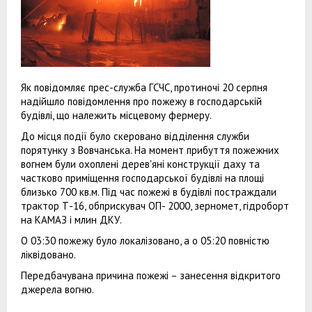
Як повідомляє прес-служба ГСЧС, протиночі 20 серпня
надійшло повідомлення про пожежу в господарській
будівлі, що належить місцевому фермеру.
До місця події було скеровано відділення служби
порятунку з Вовчанська. На момент прибуття пожежних
вогнем були охоплені дерев'яні конструкції даху та
частково приміщення господарської будівлі на площі
близько 700 кв.м. Під час пожежі в будівлі постраждали
трактор Т-16, обприскувач ОП- 2000, зерномет, гідроборт
на КАМАЗ і млин ДКУ.
О 03:30 пожежу було локалізовано, а о 05:20 повністю
ліквідовано.
Передбачувана причина пожежі – занесення відкритого
джерела вогню.