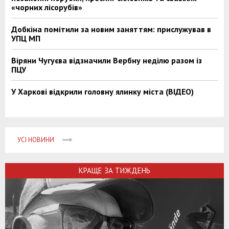
«чорних лісорубів»
Добкіна помітили за новим заняттям: прислужував в
УПЦ МП
Віряни Чугуєва відзначили Вербну неділю разом із
ПЦУ
У Харкові відкрили головну ялинку міста (ВІДЕО)
УСІ НОВИНИ
КРАЩЕ ЗА ТИЖДЕНЬ