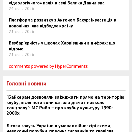
«ідеологічного» палія в селі Велика Данилівка
24 січня 2026
Платформа розвитку з Антоном Бахур: інвестиція в
покоління, яке відбудує країну
23 січня 2026
Безбар’єрність у школах Харківщини в цифрах: що
відомо
23 січня 2026
comments powered by HyperComments
Головні новини
"Байкерам дозволяли заїжджати прямо на територію
клубу, після чого вони катали дівчат навколо
танцполу": МС Риба – про клубну культуру 1990-
2000х
Лісова галузь України в умовах війни: сірі схеми,
незаконні порубки, пресинг силовиків та свавілля