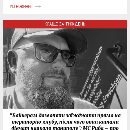
УСІ НОВИНИ
КРАЩЕ ЗА ТИЖДЕНЬ
"Байкерам дозволяли заїжджати прямо на
територію клубу, після чого вони катали
дівчат навколо танцполу": МС Риба – про