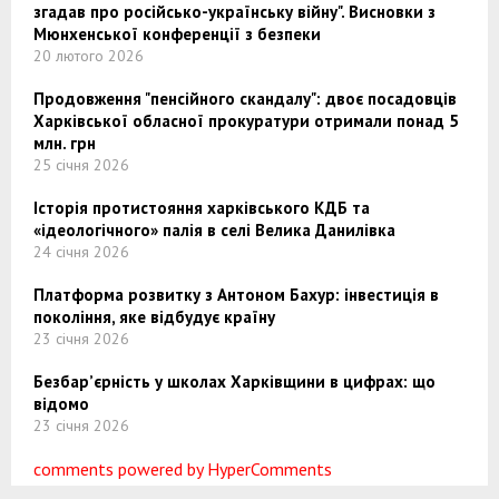
згадав про російсько-українську війну". Висновки з
Мюнхенської конференції з безпеки
20 лютого 2026
Продовження "пенсійного скандалу": двоє посадовців
Харківської обласної прокуратури отримали понад 5
млн. грн
25 січня 2026
Історія протистояння харківського КДБ та
«ідеологічного» палія в селі Велика Данилівка
24 січня 2026
Платформа розвитку з Антоном Бахур: інвестиція в
покоління, яке відбудує країну
23 січня 2026
Безбар’єрність у школах Харківщини в цифрах: що
відомо
23 січня 2026
comments powered by HyperComments