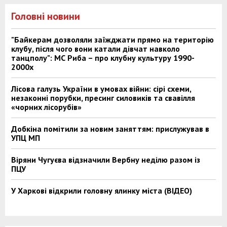
Головні новини
"Байкерам дозволяли заїжджати прямо на територію
клубу, після чого вони катали дівчат навколо
танцполу": МС Риба – про клубну культуру 1990-
2000х
Лісова галузь України в умовах війни: сірі схеми,
незаконні порубки, пресинг силовиків та свавілля
«чорних лісорубів»
Добкіна помітили за новим заняттям: прислужував в
УПЦ МП
Віряни Чугуєва відзначили Вербну неділю разом із
ПЦУ
У Харкові відкрили головну ялинку міста (ВІДЕО)