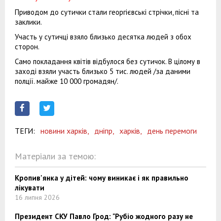
Приводом до сутички стали георгієвські стрічки, пісні та
заклики.
Участь у сутичці взяло близько десятка людей з обох
сторон.
Само покладання квітів відбулося без сутичок. В цілому в
заході взяли участь близько 5 тис. людей /за даними
полції. майже 10 000 громадян/.
ТЕГИ:
новини харків,
дніпр,
харків,
день перемоги
Матеріали за темою:
Кропив'янка у дітей: чому виникає і як правильно
лікувати
16 липня 2026
Президент СКУ Павло Грод: "Рубіо жодного разу не