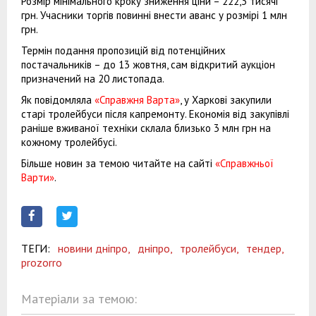
Розмір мінімального кроку зниження ціни – 222,3 тисячі
грн. Учасники торгів повинні внести аванс у розмірі 1 млн
грн.
Термін подання пропозицій від потенційних
постачальників – до 13 жовтня, сам відкритий аукціон
призначений на 20 листопада.
Як повідомляла
«Справжня Варта»
, у Харкові закупили
старі тролейбуси після капремонту. Економія від закупівлі
раніше вживаної техніки склала близько 3 млн грн на
кожному тролейбусі.
Більше новин за темою читайте на сайті
«Справжньої
Варти»
.
ТЕГИ:
новини дніпро,
дніпро,
тролейбуси,
тендер,
prozorro
Матеріали за темою: