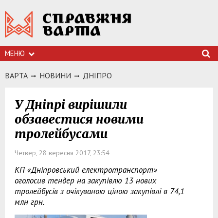
МЕНЮ
ВАРТА
НОВИНИ
ДНIПРО
У Дніпрі вирішили
обзавестися новими
тролейбусами
Четвер, 28 вересня 2017, 23:54
КП «Дніпровський електротранспорт»
оголосив тендер на закупівлю 13 нових
тролейбусів з очікуваною ціною закупівлі в 74,1
млн грн.