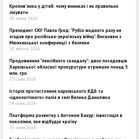
Кропив'янка у дітей: чому виникає і як правильно
лікувати
16 липня 2026
Президент СКУ Павло Грод: "Рубіо жодного разу не
згадав про російсько-українську війну". Висновки з
Мюнхенської конференції з безпеки
20 лютого 2026
Продовження "пенсійного скандалу": двоє посадовців
Харківської обласної прокуратури отримали понад 5
млн. грн
25 січня 2026
Історія протистояння харківського КДБ та
«ідеологічного» палія в селі Велика Данилівка
24 січня 2026
Платформа розвитку з Антоном Бахур: інвестиція в
покоління, яке відбудує країну
23 січня 2026