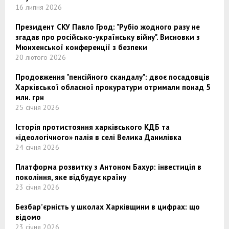
16 липня 2026
Президент СКУ Павло Грод: "Рубіо жодного разу не
згадав про російсько-українську війну". Висновки з
Мюнхенської конференції з безпеки
20 лютого 2026
Продовження "пенсійного скандалу": двоє посадовців
Харківської обласної прокуратури отримали понад 5
млн. грн
25 січня 2026
Історія протистояння харківського КДБ та
«ідеологічного» палія в селі Велика Данилівка
24 січня 2026
Платформа розвитку з Антоном Бахур: інвестиція в
покоління, яке відбудує країну
23 січня 2026
Безбар’єрність у школах Харківщини в цифрах: що
відомо
23 січня 2026