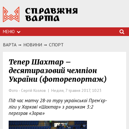
МЕНЮ
ВАРТА
НОВИНИ
СПОРТ
Тепер Шахтар –
десятиразовий чемпіон
України (фоторепортаж)
Фото - Сергій Козлов | Неділя, 7 травня 2017, 10:23
Під час матчу 28-го туру української Прем'єр-
ліги у Харкові «Шахтар» з рахунком 3:2
переграв «Зорю»