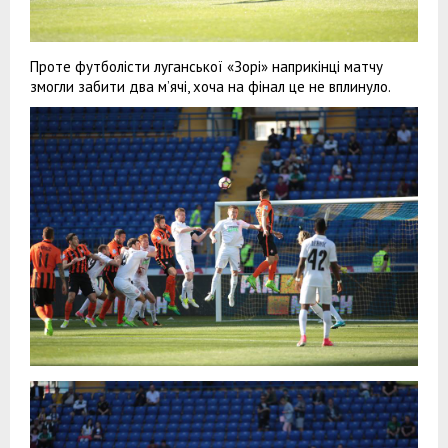
Проте футболісти луганської «Зорі» наприкінці матчу
змогли забити два м’ячі, хоча на фінал це не вплинуло.