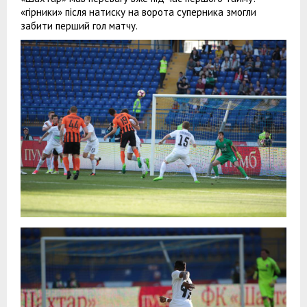
«гірники» після натиску на ворота суперника змогли
забити перший гол матчу.