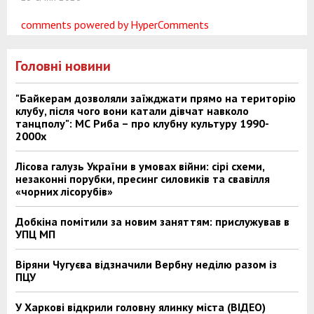
comments powered by HyperComments
Головні новини
"Байкерам дозволяли заїжджати прямо на територію
клубу, після чого вони катали дівчат навколо
танцполу": МС Риба – про клубну культуру 1990-
2000х
Лісова галузь України в умовах війни: сірі схеми,
незаконні порубки, пресинг силовиків та свавілля
«чорних лісорубів»
Добкіна помітили за новим заняттям: прислужував в
УПЦ МП
Віряни Чугуєва відзначили Вербну неділю разом із
ПЦУ
У Харкові відкрили головну ялинку міста (ВІДЕО)