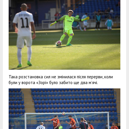
Така розстановка сил не змінилася після перерви, коли
були у ворота «Зорі» було забито ще два м’ячі.