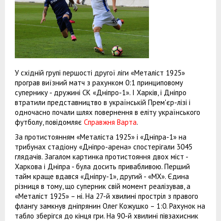
У східній групі першості другої ліги «Металіст 1925»
програв виїзний матч з рахунком 0:1 принциповому
супернику - дружині СК «Дніпро-1». І Харків, і Дніпро
втратили представництво в українській Прем'єр-лізі і
одночасно почали шлях повернення в еліту українського
футболу, повідомляє
Справжня Варта
.
За протистоянням «Металіста 1925» і «Дніпра-1» на
трибунах стадіону «Дніпро-арена» спостерігали 3045
глядачів. Загалом картинка протистояння двох міст -
Харкова і Дніпра - була досить привабливою. Перший
тайм краще вдався «Дніпру-1», другий - «МХ». Єдина
різниця в тому, що суперник свій момент реалізував, а
«Металіст 1925» – ні. На 27-й хвилині простріл з правого
флангу замкнув дніпрянин Олег Кожушко – 1:0. Рахунок на
табло зберігся до кінця гри. На 90-й хвилині півзахисник