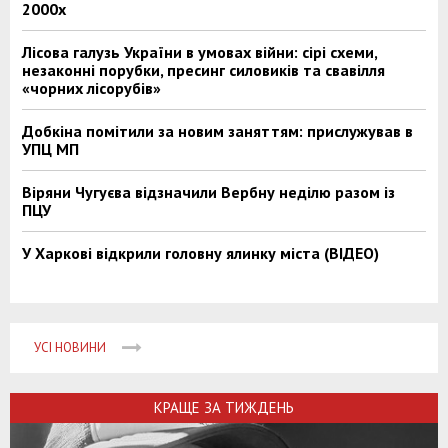
2000х
Лісова галузь України в умовах війни: сірі схеми,
незаконні порубки, пресинг силовиків та свавілля
«чорних лісорубів»
Добкіна помітили за новим заняттям: прислужував в
УПЦ МП
Віряни Чугуєва відзначили Вербну неділю разом із
ПЦУ
У Харкові відкрили головну ялинку міста (ВІДЕО)
УСІ НОВИНИ
КРАЩЕ ЗА ТИЖДЕНЬ