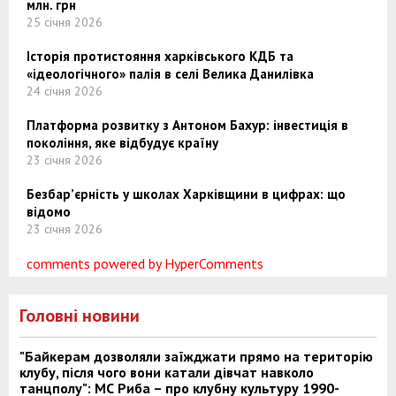
млн. грн
25 січня 2026
Історія протистояння харківського КДБ та
«ідеологічного» палія в селі Велика Данилівка
24 січня 2026
Платформа розвитку з Антоном Бахур: інвестиція в
покоління, яке відбудує країну
23 січня 2026
Безбар’єрність у школах Харківщини в цифрах: що
відомо
23 січня 2026
comments powered by HyperComments
Головні новини
"Байкерам дозволяли заїжджати прямо на територію
клубу, після чого вони катали дівчат навколо
танцполу": МС Риба – про клубну культуру 1990-