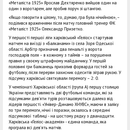
«Металіста 1925» Ярослав Дехтяренко вийшов один на
один з воротарем, але пробив поруч зі штангою.
«Якщо говорити в цілому, то, думаю, гра була нічийною», –
поділився враженнями після матчу головний тренер ФК
«Металіст 1925» Олександр Призетко.
У першості першої ліги харківський «Геліос» стартував
матчем на виїзді з «Балканами» із села Зоря Одеської
області. Арбітр призначив два пенальті у ворота
господарів поля – в кожному з таймів – за порушення
правил у своєму штрафному майданчику. У першій
половині гри балканець прихопив форварда гостей за
футболку, після перерви захисник одеситів зіграв рукою. У
підсумку харківські святкували перемогу – 2: 0.
У чемпіонаті Харківської області (група А) першу столицю
України представляють дві футбольні команди, які за
підсумками дев'яти турів розташовуються далеко від
лідерів першості. «Універ-Динамо ХНУВС», маючи в заліку
по три перемоги, нічиї і поразки, окзалось в середині
підсумкової таблиці - на шостому рядку з дванадцяти.
Харківська «Геліос-академія» - єдина команда, яка
програла всі дев'ять матчів.