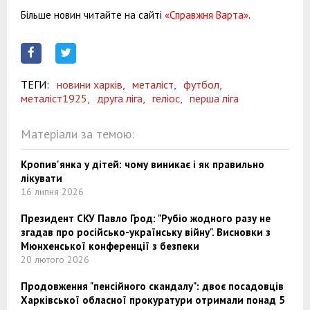
Більше новин читайте на сайті
«Справжня Варта»
.
ТЕГИ:
новини харків,
металіст,
футбол,
металіст1925,
друга ліга,
геліос,
перша ліга
Матеріали за темою:
Кропив'янка у дітей: чому виникає і як правильно
лікувати
16 липня 2026
Президент СКУ Павло Грод: "Рубіо жодного разу не
згадав про російсько-українську війну". Висновки з
Мюнхенської конференції з безпеки
20 лютого 2026
Продовження "пенсійного скандалу": двоє посадовців
Харківської обласної прокуратури отримали понад 5