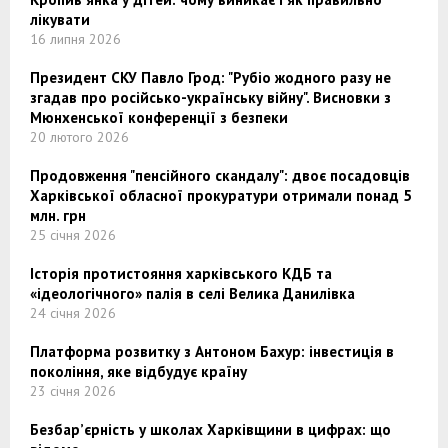
лікувати
16 липня 2026
Президент СКУ Павло Грод: "Рубіо жодного разу не
згадав про російсько-українську війну". Висновки з
Мюнхенської конференції з безпеки
20 лютого 2026
Продовження "пенсійного скандалу": двоє посадовців
Харківської обласної прокуратури отримали понад 5
млн. грн
25 січня 2026
Історія протистояння харківського КДБ та
«ідеологічного» палія в селі Велика Данилівка
24 січня 2026
Платформа розвитку з Антоном Бахур: інвестиція в
покоління, яке відбудує країну
23 січня 2026
Безбар’єрність у школах Харківщини в цифрах: що