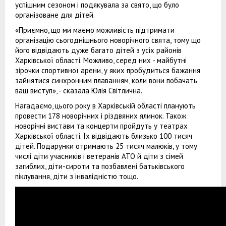
успішним сезоном і подякувала за свято, що було
організоване для дітей.
«Приємно, що ми маємо можливість підтримати
організацію сьогоднішнього новорічного свята, тому що
його відвідають дуже багато дітей з усіх районів
Харківської області. Можливо, серед них - майбутні
зірочки спортивної арени, у яких пробудиться бажання
зайнятися синхронним плаванням, коли вони побачать
ваш виступ», - сказала Юлія Світлична.
Нагадаємо, цього року в Харківській області планують
провести 178 новорічних і різдвяних ялинок. Також
новорічні вистави та концерти пройдуть у театрах
Харківської області. Їх відвідають близько 100 тисяч
дітей. Подарунки отримають 25 тисяч малюків, у тому
числі діти учасників і ветеранів АТО й діти з сімей
загиблих, діти-сироти та позбавлені батьківського
піклування, діти з інвалідністю тощо.