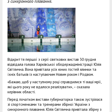
з синхронного плавання.
Відкриття першої з серії святкових вистав 30 грудня
відвідала голова Харківської облдержадміністрації Юлія
Світлична. Вона привітала усіх юних гостей ялинки та
їхніх батьків із наступаючим Новим роком і Різдвом.
«Бажаю, щоб у наступному році справдилися ті ваші мрії,
які цього року не вдалося реалізувати», – сказала
керівник області.
Перед початком вистави губернаторка також зустрілася
зі спортсменками та тренерами збірної України з
синхронного плавання. Юлія Світлична привітала збірну з