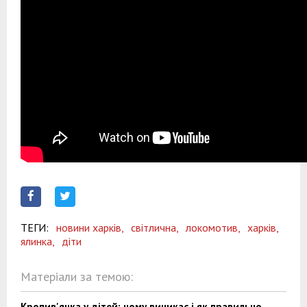
ТЕГИ:
новини харків,
світлична,
локомотив,
харків,
ялинка,
діти
Матеріали за темою:
Кропив'янка у дітей: чому виникає і як правильно