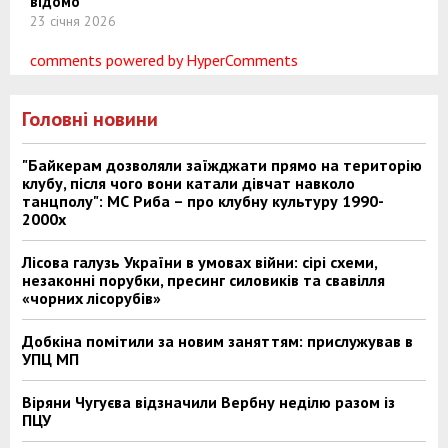
відомо
23 січня 2026
comments powered by HyperComments
Головні новини
"Байкерам дозволяли заїжджати прямо на територію
клубу, після чого вони катали дівчат навколо
танцполу": МС Риба – про клубну культуру 1990-
2000х
Лісова галузь України в умовах війни: сірі схеми,
незаконні порубки, пресинг силовиків та свавілля
«чорних лісорубів»
Добкіна помітили за новим заняттям: прислужував в
УПЦ МП
Віряни Чугуєва відзначили Вербну неділю разом із
ПЦУ