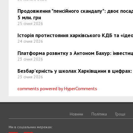
Продовження "пенсійного скандалу": двоє поса
5 млн. грн
25 січня 2026
Історія протистояння харківського КДБ та «ідео
24 січня 2026
Платформа розвитку з Антоном Бахур: інвестиці
23 січня 2026
Безбар’єрність у школах Харківщини в цифрах:
23 січня 2026
comments powered by HyperComments
Новини
Політика
Грошi
Ми в соціальних мережах: