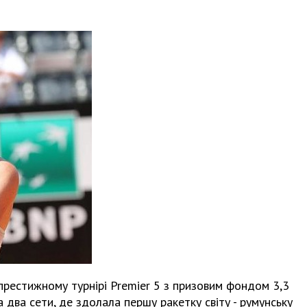
 престижному турнірі Premier 5 з призовим фондом 3,3
а два сети, де здолала першу ракетку світу - румунську