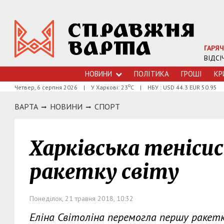
ГАРЯЧ
ВІДСІ
НОВИНИ
ПОЛІТИКА
ГРОШI
КР
о
Четвер, 6 серпня 2026
|
У Харкові: 23
С
|
НБУ : USD 44.3 EUR 50.95
ВАРТА
НОВИНИ
СПОРТ
Харківська теніси
ракетку світу
Понеділок, 21 травня 2018, 10:32
Еліна Світоліна перемогла першу ракетк