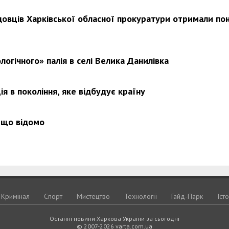
довців Харківської обласної прокуратури отримали по
Харковом ширяться добрі вчи
логічного» палія в селі Велика Данилівка
я в покоління, яке відбудує країну
 що відомо
Кримiнал
Спорт
Мистецтво
Технологiї
Гайд-Парк
Іст
Останні новини Харкова України за сьогодні
© 2007-2026 varta.com.ua