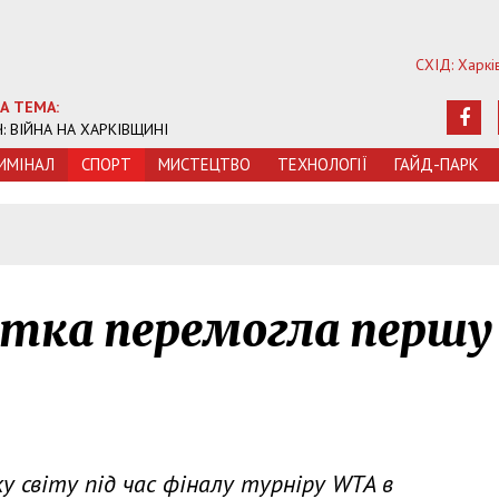
СХІД: Харкі
А ТЕМА:
Ч: ВІЙНА НА ХАРКІВЩИНІ
ИМIНАЛ
СПОРТ
МИСТЕЦТВО
ТЕХНОЛОГIЇ
ГАЙД-ПАРК
стка перемогла першу
у світу під час фіналу турніру WTA в