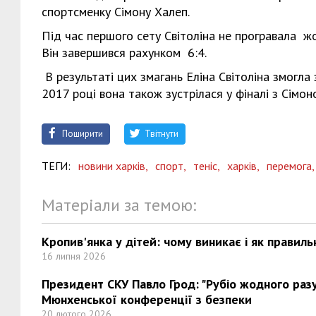
спортсменку Сімону Халеп.
Під час першого сету Світоліна не програвала жо
Він завершився рахунком 6:4.
В результаті цих змагань Еліна Світоліна змогла 
2017 році вона також зустрілася у фіналі з Сімон
Поширити
Твітнути
ТЕГИ:
новини харків,
спорт,
теніс,
харків,
перемога
Матеріали за темою:
Кропив'янка у дітей: чому виникає і як правиль
16 липня 2026
Президент СКУ Павло Грод: "Рубіо жодного разу 
Мюнхенської конференції з безпеки
20 лютого 2026