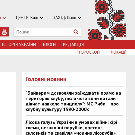
в
ЦЕНТР: Київ
ЗАХІД: Львів
ІСТОРІЯ УКРАЇНИ
БЛОГИ
РЕДАКЦІЯ
ГОРОСКОП
ЛОКАЦІЇ
Головні новини
"Байкерам дозволяли заїжджати прямо на
територію клубу, після чого вони катали
дівчат навколо танцполу": МС Риба – про
клубну культуру 1990-2000х
Лісова галузь України в умовах війни: сірі
схеми, незаконні порубки, пресинг
силовиків та свавілля «чорних лісорубів»