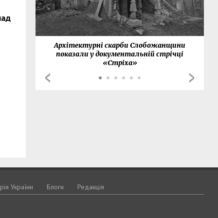
над
нки
Архітектурні скарби Слобожанщини
показали у документальній стрічці
«Стріха»
орія України
Блоги
Редакція