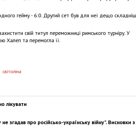
дного гейму - 6:0. Другий сет був для неї дещо складніш
захистити свій титул переможниці римського турніру. У
ою Халеп та перемогла її.
,
світоліна
но лікувати
не згадав про російсько-українську війну". Висновки з