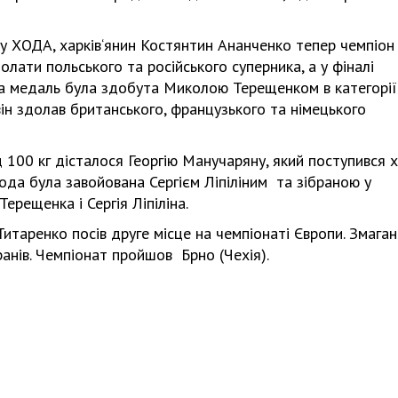
ту ХОДА, харків‘янин Костянтин Ананченко тепер чемпіон
одолати польського та російського суперника, а у фіналі
а медаль була здобута Миколою Терещенком в категорії
він здолав британського, французького та німецького
д 100 кг дісталося Георгію Манучаряну, який поступився х
ода була завойована Сергієм Ліпіліним та зібраною у
ерещенка і Сергія Ліпіліна.
Титаренко посів друге місце на чемпіонаті Європи. Змага
анів. Чемпіонат пройшов Брно (Чехія).