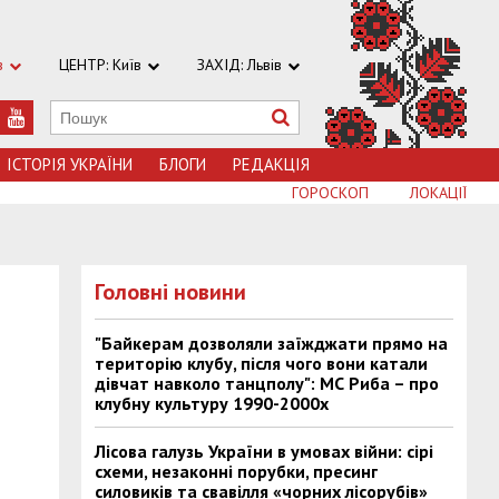
в
ЦЕНТР: Київ
ЗАХІД: Львів
ІСТОРІЯ УКРАЇНИ
БЛОГИ
РЕДАКЦІЯ
ГОРОСКОП
ЛОКАЦІЇ
Головні новини
"Байкерам дозволяли заїжджати прямо на
територію клубу, після чого вони катали
дівчат навколо танцполу": МС Риба – про
клубну культуру 1990-2000х
Лісова галузь України в умовах війни: сірі
схеми, незаконні порубки, пресинг
силовиків та свавілля «чорних лісорубів»