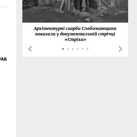
нки
Архітектурні скарби Слобожанщини
показали у документальній стрічці
«Стріха»
над