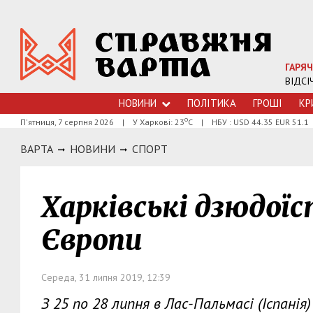
ГАРЯЧ
ВІДСІ
НОВИНИ
ПОЛІТИКА
ГРОШI
КР
о
П'ятниця, 7 серпня 2026
|
У Харкові: 23
С
|
НБУ : USD 44.35 EUR 51.1
ВАРТА
НОВИНИ
СПОРТ
Харківські дзюдої
Європи
Середа, 31 липня 2019, 12:39
З 25 по 28 липня в Лас-Пальмасі (Іспані