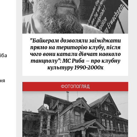
"Байкерам дозволяли заїжджати
прямо на територію клубу, після
чого вони катали дівчат навколо
іба
танцполу": МС Риба – про клубну
культуру 1990-2000х
ння
ФОТОПОГЛЯД