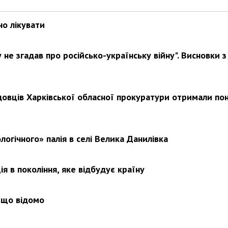
но лікувати
Харковом ширяться добрі вчи
не згадав про російсько-українську війну". Висновки з
довців Харківської обласної прокуратури отримали по
логічного» палія в селі Велика Данилівка
я в покоління, яке відбудує країну
 що відомо