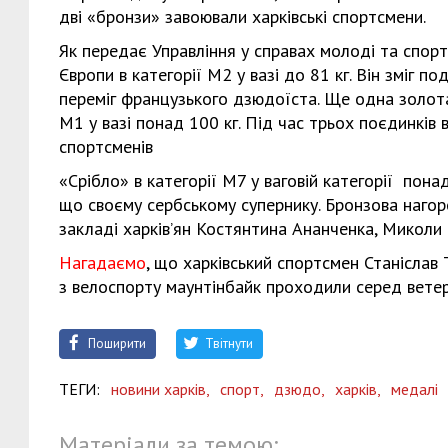
дві «бронзи» завоювали харківські спортсмени.
Як передає Управління у справах молоді та спор
Європи в категорії М2 у вазі до 81 кг. Він зміг п
переміг французького дзюдоїста. Ще одна золот
М1 у вазі понад 100 кг. Під час трьох поєдинків 
спортсменів
«Срібло» в категорії М7 у ваговій категорії пона
що своєму сербському супернику. Бронзова нагор
закладі харків’ян Костянтина Ананченка, Миколи Т
Нагадаємо
, що харківський спортсмен Станіслав 
з велоспорту маунтінбайк проходили серед ветер
Поширити
Твітнути
ТЕГИ:
новини харків,
спорт,
дзюдо,
харків,
медалі
Матеріали за темою: