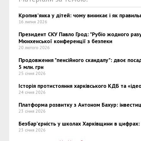
Кропив'янка у дітей: чому виникає і як правиль
16 липня 2026
Президент СКУ Павло Грод: "Рубіо жодного разу 
Мюнхенської конференції з безпеки
20 лютого 2026
Продовження "пенсійного скандалу": двоє поса
5 млн. грн
25 січня 2026
Історія протистояння харківського КДБ та «ідео
24 січня 2026
Платформа розвитку з Антоном Бахур: інвестиці
23 січня 2026
Безбар’єрність у школах Харківщини в цифрах:
23 січня 2026