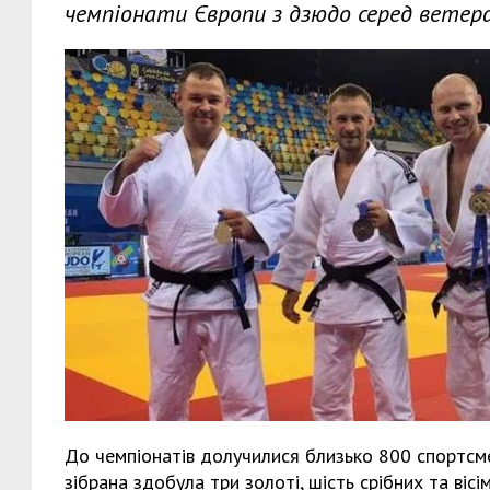
чемпіонати Європи з дзюдо серед ветера
До чемпіонатів долучилися близько 800 спортсмені
зібрана здобула три золоті, шість срібних та віс