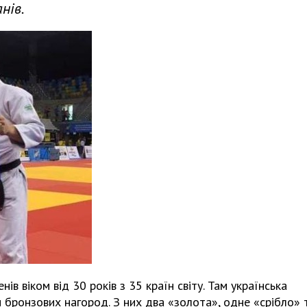
нів.
в віком від 30 років з 35 країн світу. Там українська
ім бронзових нагород. З них два «золота», одне «срібло» 