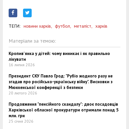
ТЕГИ:
новини харків,
футбол,
металіст,
харків
Матеріали за темою:
Кропив'янка у дітей: чому виникає і як правильно
лікувати
16 липня 2026
Президент СКУ Павло Грод: "Рубіо жодного разу не
згадав про російсько-українську війну". Висновки з
Мюнхенської конференції з безпеки
20 лютого 2026
Продовження "пенсійного скандалу": двоє посадовців
Харківської обласної прокуратури отримали понад 5
млн. грн
25 січня 2026