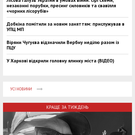
незаконні порубки, пресинг силовиків та свавілля
«чорних лісорубів»
Добкіна помітили за новим заняттям: прислужував в
УПЦ МП
Віряни Чугуєва відзначили Вербну неділю разом із
ПЦУ
У Харкові відкрили головну ялинку міста (ВІДЕО)
УСІ НОВИНИ
КРАЩЕ ЗА ТИЖДЕНЬ