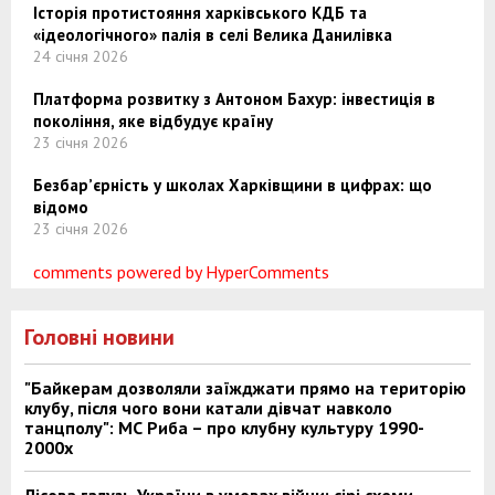
Історія протистояння харківського КДБ та
«ідеологічного» палія в селі Велика Данилівка
24 січня 2026
Платформа розвитку з Антоном Бахур: інвестиція в
покоління, яке відбудує країну
23 січня 2026
Безбар’єрність у школах Харківщини в цифрах: що
відомо
23 січня 2026
comments powered by HyperComments
Головні новини
"Байкерам дозволяли заїжджати прямо на територію
клубу, після чого вони катали дівчат навколо
танцполу": МС Риба – про клубну культуру 1990-
2000х
Лісова галузь України в умовах війни: сірі схеми,