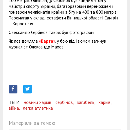
100 метрів. Олександр Сербінов був кандидатом у
майстри спорту України, багаторазовим переможцем і
призером чемпіонатів країни з бігу на 400 та 800 метрів.
Перемагав у складі естафети Вінницької області. Сам він
із Коростеня.
Олександр Сербінов також був фотографом.
Як повідомляла
«Варта»
,
у бою під Ізюмом загинув
журналіст Олександр Махов.
ТЕГИ:
новини харків,
сербінов,
загибель,
харків,
війна,
легка атлетика
Матеріали за темою: