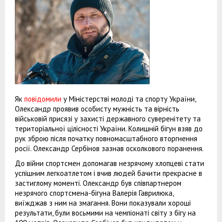
Як
повідомили
у Міністерстві молоді та спорту України,
Олександр проявив особисту мужність та вірність
військовій присязі у захисті державного суверенітету та
територіальної цілісності України. Колишній бігун взяв до
рук зброю після початку повномасштабного вторгнення
росії. Олександр Сербінов зазнав осколкового поранення.
До війни спортсмен допомагав незрячому хлопцеві стати
успішним легкоатлетом і вчив людей бачити прекрасне в
застиглому моменті. Олександр був співпартнером
незрячого спортсмена-бігуна Валерія Гаврилюка,
виїжджав з ним на змагання. Вони показували хороші
результати, були восьмими на чемпіонаті світу з бігу на