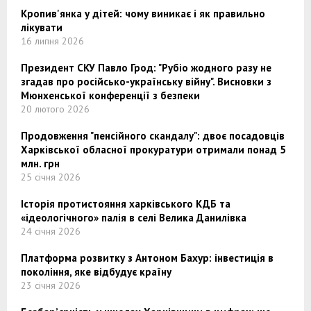
Кропив'янка у дітей: чому виникає і як правильно
лікувати
16 липня 2026
Президент СКУ Павло Грод: "Рубіо жодного разу не
згадав про російсько-українську війну". Висновки з
Мюнхенської конференції з безпеки
20 лютого 2026
Продовження "пенсійного скандалу": двоє посадовців
Харківської обласної прокуратури отримали понад 5
млн. грн
25 січня 2026
Історія протистояння харківського КДБ та
«ідеологічного» палія в селі Велика Данилівка
24 січня 2026
Платформа розвитку з Антоном Бахур: інвестиція в
покоління, яке відбудує країну
23 січня 2026