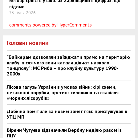
Безбар’єрність у школах Харківщини в цифрах: що
відомо
23 січня 2026
comments powered by HyperComments
Головні новини
"Байкерам дозволяли заїжджати прямо на територію
клубу, після чого вони катали дівчат навколо
танцполу": МС Риба – про клубну культуру 1990-
2000х
Лісова галузь України в умовах війни: сірі схеми,
незаконні порубки, пресинг силовиків та свавілля
«чорних лісорубів»
Добкіна помітили за новим заняттям: прислужував в
УПЦ МП
Віряни Чугуєва відзначили Вербну неділю разом із
ПЦУ