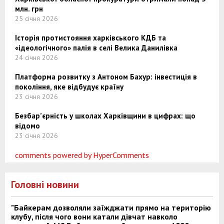
млн. грн
25 січня 2026
Історія протистояння харківського КДБ та
«ідеологічного» палія в селі Велика Данилівка
24 січня 2026
Платформа розвитку з Антоном Бахур: інвестиція в
покоління, яке відбудує країну
23 січня 2026
Безбар’єрність у школах Харківщини в цифрах: що
відомо
23 січня 2026
comments powered by HyperComments
Головні новини
"Байкерам дозволяли заїжджати прямо на територію
клубу, після чого вони катали дівчат навколо