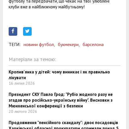
футболу та передбачати, що чекає на твої улюблені
клуби вже в найближчому майбутньому!
ТЕГИ:
новини футбол,
букмекери,
барселона
Матеріали за темою:
Кропив'янка у дітей: чому виникає і як правильно
лікувати
16 липня 2026
Президент СКУ Павло Грод: "Рубіо жодного разу не
згадав про російсько-українську війну". Висновки з
Мюнхенської конференції з безпеки
20 лютого 2026
Продовження "пенсійного скандалу": двоє посадовців
Харківської обласної прокуратури отримали понад 5