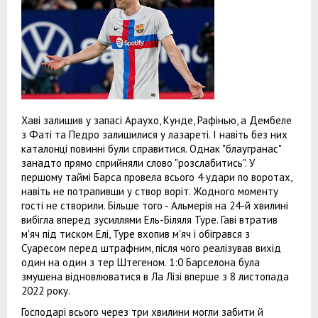
Хаві залишив у запасі Араухо, Кунде, Рафінью, а Дембеле
з Фаті та Педро залишилися у лазареті. І навіть без них
каталонці повинні були справитися. Однак "блаугранас"
занадто прямо сприйняли слово "розслабитись". У
першому таймі Барса провела всього 4 удари по воротах,
навіть не потрапивши у створ воріт. Жодного моменту
гості не створили. Більше того - Альмерія на 24-й хвилині
вибігла вперед зусиллями Ель-Біляля Туре. Гаві втратив
м'яч під тиском Елі, Туре вхопив м'яч і обігрався з
Суаресом перед штрафним, після чого реалізував вихід
один на один з тер Штегеном. 1:0 Барселона була
змушена відновлюватися в Ла Лізі вперше з 8 листопада
2022 року.
Господарі всього через три хвилини могли забити й