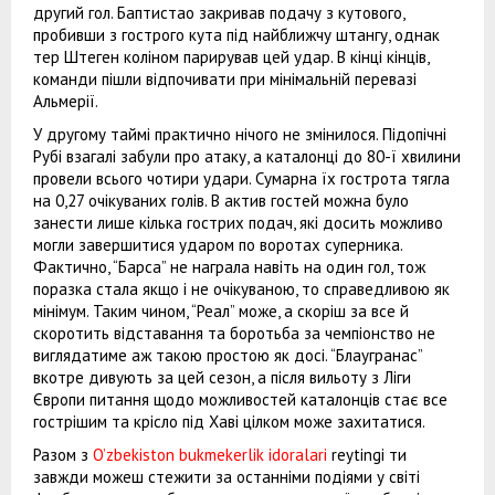
другий гол. Баптистао закривав подачу з кутового,
пробивши з гострого кута під найближчу штангу, однак
тер Штеген коліном парирував цей удар. В кінці кінців,
команди пішли відпочивати при мінімальній перевазі
Альмерії.
У другому таймі практично нічого не змінилося. Підопічні
Рубі взагалі забули про атаку, а каталонці до 80-ї хвилини
провели всього чотири удари. Сумарна їх гострота тягла
на 0,27 очікуваних голів. В актив гостей можна було
занести лише кілька гострих подач, які досить можливо
могли завершитися ударом по воротах суперника.
Фактично, “Барса” не награла навіть на один гол, тож
поразка стала якщо і не очікуваною, то справедливою як
мінімум. Таким чином, “Реал” може, а скоріш за все й
скоротить відставання та боротьба за чемпіонство не
виглядатиме аж такою простою як досі. “Блаугранас”
вкотре дивують за цей сезон, а після вильоту з Ліги
Європи питання щодо можливостей каталонців стає все
гострішим та крісло під Хаві цілком може захитатися.
Разом з
O’zbekiston bukmekerlik idoralari
reytingi ти
завжди можеш стежити за останніми подіями у світі