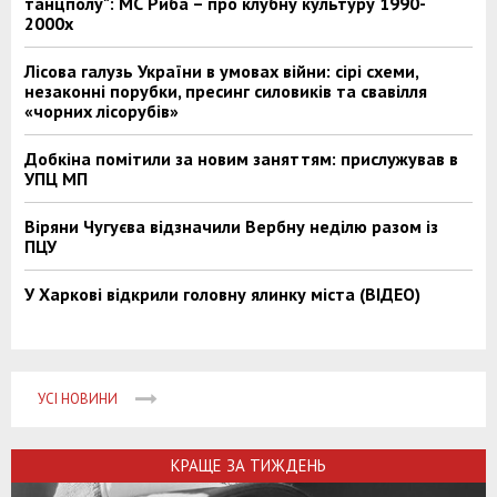
танцполу": МС Риба – про клубну культуру 1990-
2000х
Лісова галузь України в умовах війни: сірі схеми,
незаконні порубки, пресинг силовиків та свавілля
«чорних лісорубів»
Добкіна помітили за новим заняттям: прислужував в
УПЦ МП
Віряни Чугуєва відзначили Вербну неділю разом із
ПЦУ
У Харкові відкрили головну ялинку міста (ВІДЕО)
УСІ НОВИНИ
КРАЩЕ ЗА ТИЖДЕНЬ