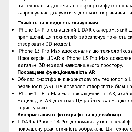
ця технологія допомагає покращити функціональн
запрошує вас долучитися до цього порівняння та
Точність та швидкість сканування
iPhone 14 Pro оснащений LiDAR-сканером, який д
приміщенні. Ця технологія забезпечує точність с
створювати 3D-моделі.
iPhone 15 Pro Max вдосконалив цю технологію, з
Нова версія LiDAR в iPhone 15 Pro Max дозволяє
детальні 3D-моделі навколишнього простору.
Покращена функціональність AR
Обидва смартфони використовують технологію L
реальності (AR). Це дозволяє створювати більш р
iPhone 15 Pro Max має покращений LiDAR, який д
моделі для AR додатків. Це робить взаємодію з
користувачів.
Використання в фотографії та відеозйомці
LiDAR в iPhone 14 Pro допомагає у поліпшенні ф
покращену реалістичність зображень. Ця техноло