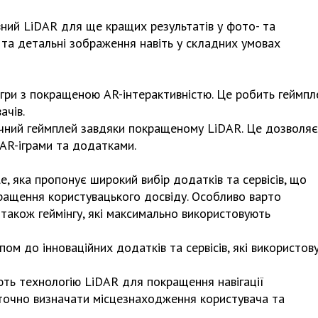
ний LiDAR для ще кращих результатів у фото- та
 та детальні зображення навіть у складних умовах
Харковом ширяться добрі вчи
гри з покращеною AR-інтерактивністю. Це робить геймпл
ачів.
ичний геймплей завдяки покращеному LiDAR. Це дозволяє
AR-іграми та додатками.
, яка пропонує широкий вибір додатків та сервісів, що
ращення користувацького досвіду. Особливо варто
 також геймінгу, які максимально використовують
ом до інноваційних додатків та сервісів, які використов
ють технологію LiDAR для покращення навігації
 точно визначати місцезнаходження користувача та