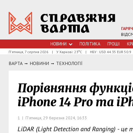
ГАРЯЧ
ВІДСІ
НОВИНИ
ПОЛІТИКА
ГРОШI
КР
о
П'ятниця, 7 серпня 2026
|
У Харкові: 23
С
|
НБУ : USD 44.35 EUR 50.9
ВАРТА
НОВИНИ
ТЕХНОЛОГIЇ
Порівняння функці
iPhone 14 Pro та iP
1 | П'ятниця, 29 березня 2024, 16:33
LiDAR (Light Detection and Ranging) - це