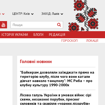
в
ЦЕНТР: Київ
ЗАХІД: Львів
ІСТОРІЯ УКРАЇНИ
БЛОГИ
РЕДАКЦІЯ
ГОРОСКОП
ЛОКАЦІЇ
Головні новини
"Байкерам дозволяли заїжджати прямо на
територію клубу, після чого вони катали
дівчат навколо танцполу": МС Риба – про
клубну культуру 1990-2000х
Лісова галузь України в умовах війни: сірі
схеми, незаконні порубки, пресинг
силовиків та свавілля «чорних лісорубів»