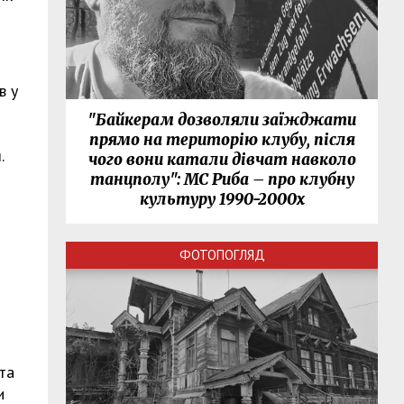
в у
"Байкерам дозволяли заїжджати
прямо на територію клубу, після
.
чого вони катали дівчат навколо
танцполу": МС Риба – про клубну
культуру 1990-2000х
ФОТОПОГЛЯД
та
и