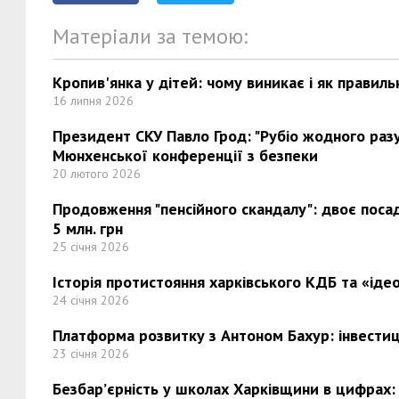
Матеріали за темою:
Кропив'янка у дітей: чому виникає і як правиль
16 липня 2026
Президент СКУ Павло Грод: "Рубіо жодного разу 
Мюнхенської конференції з безпеки
20 лютого 2026
Продовження "пенсійного скандалу": двоє поса
5 млн. грн
25 січня 2026
Історія протистояння харківського КДБ та «ідео
24 січня 2026
Платформа розвитку з Антоном Бахур: інвестиці
23 січня 2026
Безбар’єрність у школах Харківщини в цифрах: