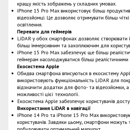
кращу якість зображень у складних умовах.
iPhone 15 Pro Max використовує більш продуктив
відеозйомці. Це дозволяє отримувати більш чіткі
освітлення.
Переваги для геймерів
LiDAR у обох смартфонах дозволяє створювати і
більш іммерсивним та захоплюючим для користув
iPhone 15 Pro Max забезпечує ще більш реаліст
геймерам насолоджуватися більш реалістичними 
Екосистема Apple
Обидва смартфона вписуються в екосистему Apple
використовують функціональність LiDAR для пок
відзначити додатки для фото- та відеозйомки, а
можливості цієї технології.
Екосистема Apple забезпечує користувачів доступ
Використання LiDAR в навігації
iPhone 14 Pro та iPhone 15 Pro Max використову
користувачів. Завдяки цьому, смартфони можуть
побудовувати оптимальний маршрут.