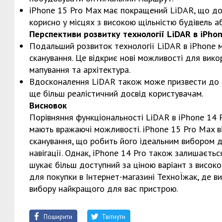
iPhone 15 Pro Max має покращений LiDAR, що до
корисно у місцях з високою щільністю будівель а
Перспективи розвитку технології LiDAR в iPho
Подальший розвиток технології LiDAR в iPhone м
сканування. Це відкриє нові можливості для вико
мапування та архітектура.
Вдосконалення LiDAR також може призвести до п
ще більш реалістичний досвід користувачам.
Висновок
Порівняння функціональності LiDAR в iPhone 14 
мають вражаючі можливості. iPhone 15 Pro Max 
сканування, що робить його ідеальним вибором дл
навігації. Однак, iPhone 14 Pro також залишаєт
шукає більш доступний за ціною варіант з висок
для покупки в Інтернет-магазині ТехноЇжак, де
вибору найкращого для вас пристрою.
Поширити
Твітнути