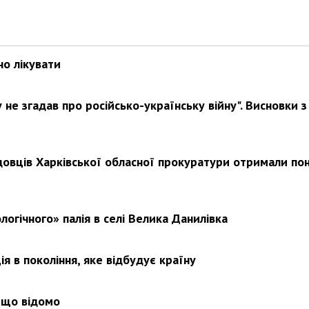
но лікувати
не згадав про російсько-українську війну". Висновки з
довців Харківської обласної прокуратури отримали по
логічного» палія в селі Велика Данилівка
я в покоління, яке відбудує країну
 що відомо