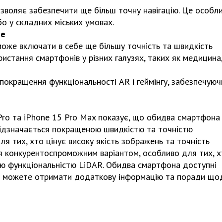
зволяє забезпечити ще більш точну навігацію. Це особл
бо у складних міських умовах.
ne
оже включати в себе ще більшу точність та швидкість
ристання смартфонів у різних галузях, таких як медицина
окращення функціональності AR і геймінгу, забезпечуюч
Pro та iPhone 15 Pro Max показує, що обидва смартфона
відзначається покращеною швидкістю та точністю
я тих, хто цінує високу якість зображень та точність
ься конкурентоспроможним варіантом, особливо для тих, 
ою функціональністю LiDAR. Обидва смартфона доступні
 ви можете отримати додаткову інформацію та поради що