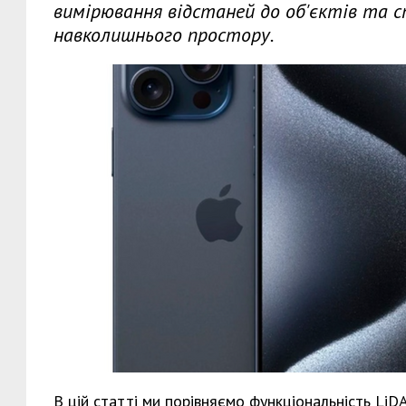
вимірювання відстаней до об'єктів та 
навколишнього простору.
В цій статті ми порівняємо функціональність LiD