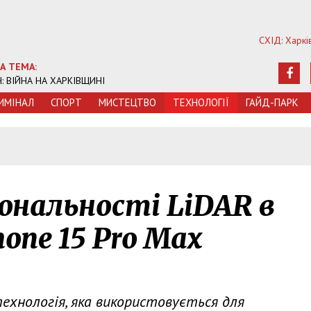
СХІД: Харкі
А ТЕМА:
Ч: ВІЙНА НА ХАРКІВЩИНІ
ИМIНАЛ
СПОРТ
МИСТЕЦТВО
ТЕХНОЛОГIЇ
ГАЙД-ПАРК
ональності LiDAR в
hone 15 Pro Max
 технологія, яка використовується для