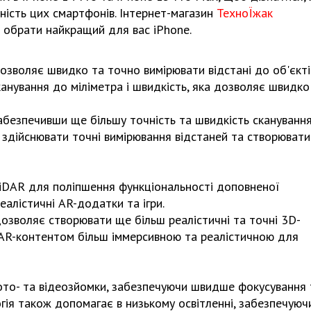
ість цих смартфонів. Інтернет-магазин
ТехноЇжак
 обрати найкращий для вас iPhone.
озволяє швидко та точно вимірювати відстані до об'єкті
канування до міліметра і швидкість, яка дозволяє швидко
абезпечивши ще більшу точність та швидкість сканування
 здійснювати точні вимірювання відстаней та створювати
iDAR для поліпшення функціональності доповненої
еалістичні AR-додатки та ігри.
озволяє створювати ще більш реалістичні та точні 3D-
 AR-контентом більш іммерсивною та реалістичною для
ото- та відеозйомки, забезпечуючи швидше фокусування 
гія також допомагає в низькому освітленні, забезпечуюч