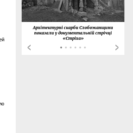
нки
Архітектурні скарби Слобожанщини
показали у документальній стрічці
«Стріха»
ей
ую