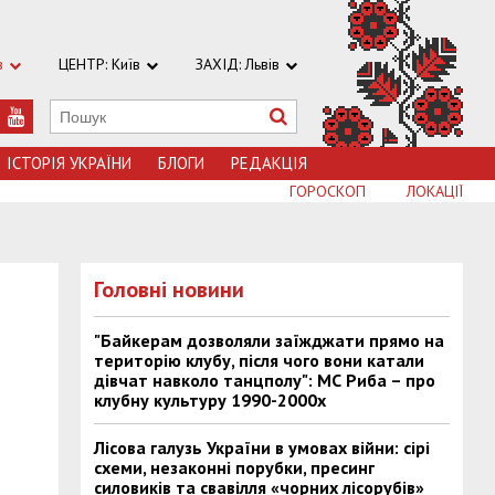
в
ЦЕНТР: Київ
ЗАХІД: Львів
ІСТОРІЯ УКРАЇНИ
БЛОГИ
РЕДАКЦІЯ
ГОРОСКОП
ЛОКАЦІЇ
Головні новини
"Байкерам дозволяли заїжджати прямо на
територію клубу, після чого вони катали
дівчат навколо танцполу": МС Риба – про
клубну культуру 1990-2000х
Лісова галузь України в умовах війни: сірі
схеми, незаконні порубки, пресинг
силовиків та свавілля «чорних лісорубів»