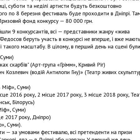
ці, суботи та неділі артисти будуть безкоштовно
го по 8 березня фестиваль буде проходити в Дніпрі. Та
Призовий фонд конкурсу — 80 000 грн.
йшли 9 конкурсантів, всі — представники жанру «жива
 Федосов беруть участь в конкурсі не вперше, і вже мають
і такого масштабу. В цілому, в перший день на сцені були
 Суми)
ах скарбів" (Арт-група «Грімм», Кривий Ріг)
ч Козлевич (водій Антилопи Гну)» (Театр живих скульпту
 Міф», Суми)
місце 2016 року, 2 місце 2017 року, 3 місце 2018 року, Теа
ськ, Білорусь)
Міф», Суми)
е 2017 року, Дніпро)
», Суми).
ти — за умовами фестивалю, всі претенденти на призи
Харкові, два — в Дніпрі або навпаки. У перший же день