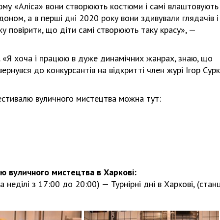
юму «Аліса» вони створюють костюми і самі влаштовують
рдоном, а в перші дні 2020 року вони здивували глядачів і
жу повірити, що діти самі створюють таку красу», —
і. «Я хоча і працюю в дуже динамічних жанрах, знаю, що
ернувся до конкурсантів на відкритті член журі Ігор Сурк
естивалю вуличного мистецтва можна тут:
ю вуличного мистецтва в Харкові:
 неділі з 17:00 до 20:00) — Турнірні дні в Харкові, (стан